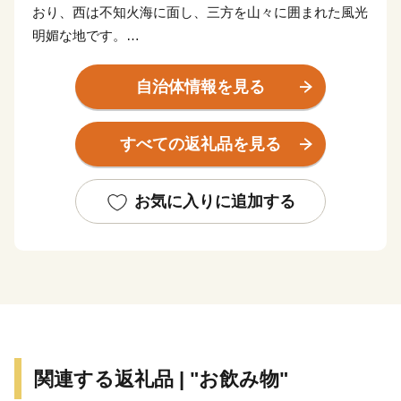
おり、西は不知火海に面し、三方を山々に囲まれた風光
明媚な地です。
リアス海岸が美しい「湯の児海岸」では海水浴やマリン
アクティビティが楽しめるほか、間近に海を臨む「湯の
自治体情報を見る
児温泉」があり、夕日は絶景です。
山間部にある「湯の鶴温泉」は、古くから良質な湯治場
すべての返礼品を見る
として栄え、豊かな自然の中に風情ある温泉街が形成さ
れており、「海」と「山」それぞれに風情の異なる温泉
を楽しむことができます。
お気に入りに追加する
温暖な気候で育まれるデコポン等の柑橘類をはじめ、し
らすや牡蠣などの海産物や、美しい棚田を擁する山間部
で育まれた農産物は、食べた人の体も心も満足させてく
れます。
「SDGs未来都市」として持続可能なまちづくりに取り
関連する返礼品 | "お飲み物"
組む、人にも自然にも優しいまち水俣の応援をよろしく