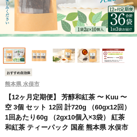
おすすめ自治体
熊本県 水俣市
【12ヶ月定期便】 芳醇和紅茶 〜 Kuu 〜
空 3個 セット 12回 計720g （60gx12回）
1回あたり60g （2gx10個入×3袋） 紅茶
和紅茶 ティーパック 国産 熊本県 水俣市