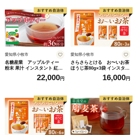
お願いします。
愛知県小牧市
愛知県小牧市
名糖産業 アップルティー
さらさらとける お〜いお茶
粉末 果汁 インスタント 紅茶
ほうじ茶80g×3袋 インスタン
ティー ビタミンC 袋 ロング
トほうじ茶 粉末ほうじ茶 粉
22,000
16,000
円
円
セラー 粉末飲料 粉末茶 簡単
末茶 おーいお茶 粉末緑茶
手軽 ホット アイス