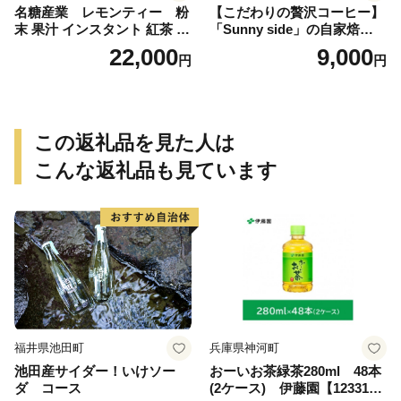
名糖産業 レモンティー 粉
【こだわりの贅沢コーヒー】
末 果汁 インスタント 紅茶 ビ
「Sunny side」の自家焙煎珈
タミンC 袋 ロングセラー 粉
琲ブレンド珈琲飲み比べセッ
22,000
9,000
円
円
末飲料 粉末茶 簡単 手軽 ホッ
ト（300g）
ト アイス
この返礼品を見た人は
こんな返礼品も見ています
福井県池田町
兵庫県神河町
池田産サイダー！いけソー
おーいお茶緑茶280ml 48本
ダ コース
(2ケース) 伊藤園【123317