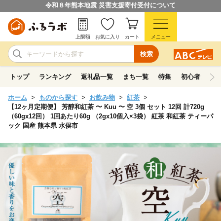
令和８年熊本地震 災害支援寄付受付について
上限額
お気に入り
カート
メニュー
検索
トップ
ランキング
返礼品一覧
まち一覧
特集
初心者ガイド
ホーム
ものから探す
お飲み物
紅茶
【12ヶ月定期便】 芳醇和紅茶 〜 Kuu 〜 空 3個 セット 12回 計720g
（60gx12回） 1回あたり60g （2gx10個入×3袋） 紅茶 和紅茶 ティーパ
ック 国産 熊本県 水俣市