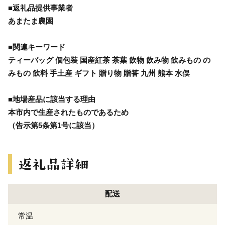
■返礼品提供事業者
あまたま農園
■関連キーワード
ティーバッグ 個包装 国産紅茶 茶葉 飲物 飲み物 飲みもの の
みもの 飲料 手土産 ギフト 贈り物 贈答 九州 熊本 水俣
■地場産品に該当する理由
本市内で生産されたものであるため
（告示第5条第1号に該当）
配送
常温