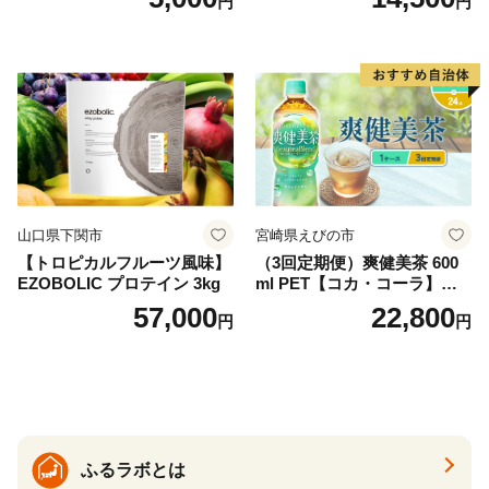
円
円
袋)ゆうパケットでお届け！
水 ミネラルウォーター 水 ペ
ットボトル 2000ml バナジウ
ム天然水 飲料水 軟水 鉱水 国
産 シリカ ミネラル 美容 備蓄
防災 長期保存 富士山 山梨県
忍野村
山口県下関市
宮崎県えびの市
【トロピカルフルーツ風味】
（3回定期便）爽健美茶 600
EZOBOLIC プロテイン 3kg
ml PET【コカ・コーラ】ペ
ットボトル 1ケース(24本) 定
57,000
22,800
円
円
期便 3回(72本) セット お茶
カフェインゼロ ノンカフェ
イン ハトムギ ブレンド茶 宮
崎県 えびの市 送料無料
ふるラボとは