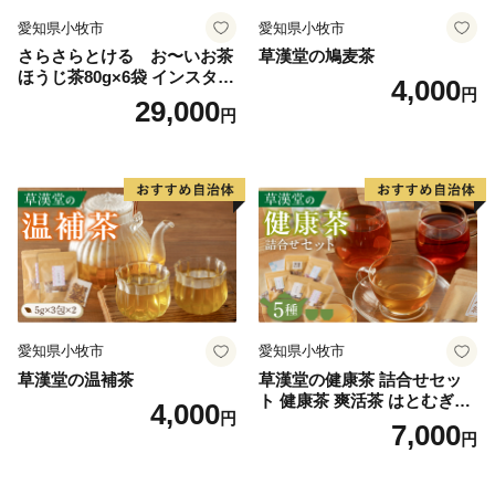
愛知県小牧市
愛知県小牧市
さらさらとける お〜いお茶
草漢堂の鳩麦茶
ほうじ茶80g×6袋 インスタン
4,000
円
トほうじ茶 粉末ほうじ茶 粉
29,000
円
末茶 おーいお茶 粉末緑茶
愛知県小牧市
愛知県小牧市
草漢堂の温補茶
草漢堂の健康茶 詰合せセッ
ト 健康茶 爽活茶 はとむぎ茶
4,000
円
温補茶 健食茶 和漢紅茶 お茶
7,000
円