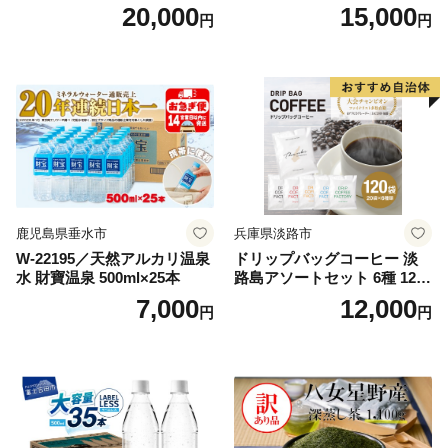
3】
20,000
15,000
円
円
鹿児島県垂水市
兵庫県淡路市
W-22195／天然アルカリ温泉
ドリップバッグコーヒー 淡
水 財寶温泉 500ml×25本
路島アソートセット 6種 120
袋 飲み比べ コーヒー
7,000
12,000
円
円