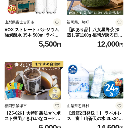
山梨県富士吉田市
福岡県川崎町
VOX ストレート バナジウム
【訳あり品】八女星野茶 深
強炭酸水 35本 500ml ラベル
蒸し茶1100g 福岡が誇る日本
レス【富士吉田市限定カート
茶_ 訳アリ 常温 お茶 茶袋 常
5,500
12,000
円
円
ン】
備品 おちゃ ocha 茶葉 緑茶
飲料 飲み物 八女 茶 日本茶
深むし茶 深蒸し 訳あり お茶
っぱ tea 八女茶 お手軽 簡単
小分け お土産 お取り寄せ グ
ルメ 福岡 九州 福岡県 国産
日本 ふかむし茶 ふかむし 家
庭用 自宅用 ちゃ りょくちゃ
ふかむしちゃ 急須 甘み 川崎
町 送料無料
福岡県飯塚市
山梨県忍野村
【Z5-026】★特許製法★＼ポ
【最短2日発送！】 ラベルレ
スト投函／きれいなコーヒー
ス 富士山蒼天の水 2L×24本
ドリップバッグ9種セット(18
（4ケース）※離島不可 天然
5,000
14,500