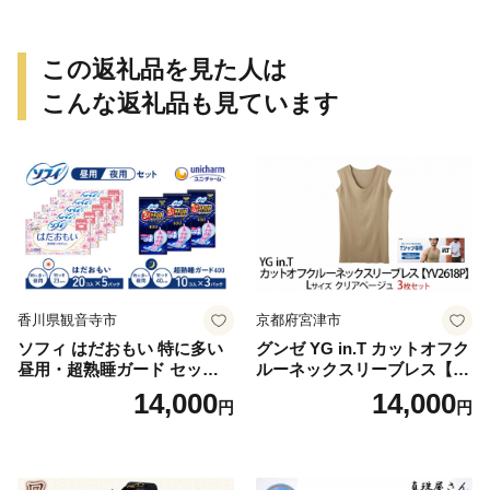
この返礼品を見た人は
こんな返礼品も見ています
香川県観音寺市
京都府宮津市
ソフィ はだおもい 特に多い
グンゼ YG in.T カットオフク
昼用・超熟睡ガード セット
ルーネックスリーブレス【Y
羽付き ナプキン 生理用品 サ
V2618P】Lサイズ クリアベ
14,000
14,000
円
円
ニタリー ユニ・チャーム
ージュ3枚セット [№5716-04
32]