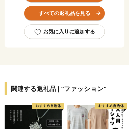
色鮮やかなスイセン、カラフルで可愛らしいチューリッ
プ、そして、『死ぬまでに行きたい！世界の絶景』と評
すべての返礼品を見る
され空の青・海の青のハーモニーが美しいネモフィラが
見頃を迎え、大勢の観光客で賑わいます。夏に突如姿を
現す新緑のコキアは、秋にかけて赤と緑のグラデーショ
お気に入りに追加する
ンを表現し、10月頃には『紅葉コキア』として一面を真
っ赤に染め上げます。その他、市内の馬渡はにわ公園で
は、毎年6月に美しい花しょうぶが咲き誇り、白と紫の
涼しげな花景色は、来園者に初夏の訪れを感じさせてく
れています。
＜豊富な海の幸と、地域に根付いた“食”を味わう＞
太平洋に面するひたちなか市に訪れたのなら、必ず食べ
関連する返礼品 | "ファッション"
たい海の幸。 那珂湊おさかな市場では、旬の魚介類や
近海で採れる地魚が豊富に揃う魚市場で、県内外から年
間100万人以上の観光客が訪れます。大きなネタが魅力
のお寿司や新鮮な海の幸が盛りだくさんの海鮮丼を心ゆ
くまでご堪能いただけます。その他、たこの加工生産量
日本一を誇り、多数の水産加工会社では様々な商品の製