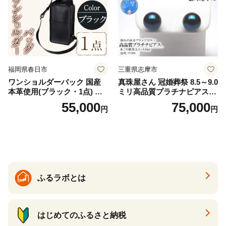
福岡県春日市
三重県志摩市
ワンショルダーバック 国産
真珠屋さん 冠婚葬祭 8.5～9.0
本革使用(ブラック・1点) 鞄
ミリ高品質プラチナピアス P
バック バッグ カバン レザー
t900 志摩産アコヤ真珠 ブラ
55,000
75,000
円
円
国産 日本製 牛革 黒 革 革製
ックパール 黒真珠
品 手作り 男性 女性 レディー
ス メンズ【ksg1307-bk】【Z
enis】
ふるラボとは
はじめてのふるさと納税