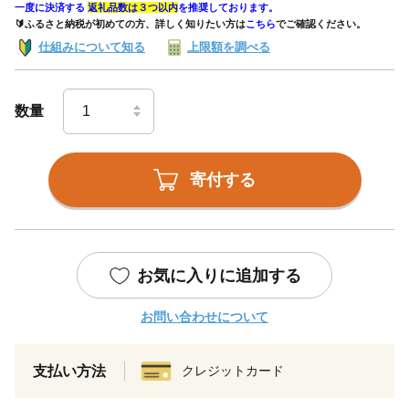
一度に決済する
返礼品数は３つ以内
を推奨しております。
🔰ふるさと納税が初めての方、詳しく知りたい方は
こちら
でご確認ください。
仕組みについて知る
上限額を調べる
数量
寄付する
お気に入りに追加する
お問い合わせについて
支払い方法
クレジットカード