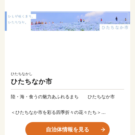
ひたちなかし
ひたちなか市
陸・海・食うの魅力あふれるまち ひたちなか市
＜ひたちなか市を彩る四季折々の花々たち＞
ひたちなか市は茨城県の中央部、県都水戸市に隣接。暖
かな春が訪れる頃、国営ひたち海浜公園では、香り高く
自治体情報を見る