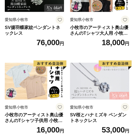
造、オリジナル商品の開発が盛んに行われています。ま
た、日本屈指の生産量を誇る「ほしいも」は無添加のヘ
愛知県小牧市
愛知県小牧市
ルシースイーツとして子供から大人まで皆に愛されるひ
SV揚羽蝶家紋ペンダントネ
小牧市のアーティスト奥山優
たちなか市ソウルフードです。
ックレス
さんのTシャツ大人用 小牧市
＜ひたちなか海浜鉄道湊線＞
制70周年記念
76,000
18,000
円
円
ひたちなか海浜鉄道湊線は、大正２年（1913年）に運
行を開始した歴史あるローカル線であり、地域を象徴す
る存在として地元民に愛されています。映画「フラガー
ル」をはじめ、ドラマ・CM等のロケーションとしても
数多く起用されており、中でも、那珂湊駅は築100年を
超えた趣のある木造駅舎が魅力的で「関東の駅百選」に
選出されています。また、勝田駅から阿字ヶ浦駅まで計
10駅（今後、国営ひたち海浜公園前まで延伸予定）に設
愛知県小牧市
愛知県小牧市
置されている駅名標は、それぞれの地域の魅力が一目で
小牧市のアーティスト奥山優
SV桜とハナミズキ ペンダン
伝わるユニークなデザインとなっており、2015年度グ
さんのTシャツ子供用 小牧市
トネックレス
ッドデザイン賞を受賞しました。列車のレトロな雰囲気
制70周年記念
16,000
53,000
円
円
と広大なお芋畑や田園風景を眺めながら、14.3ｋｍのシ