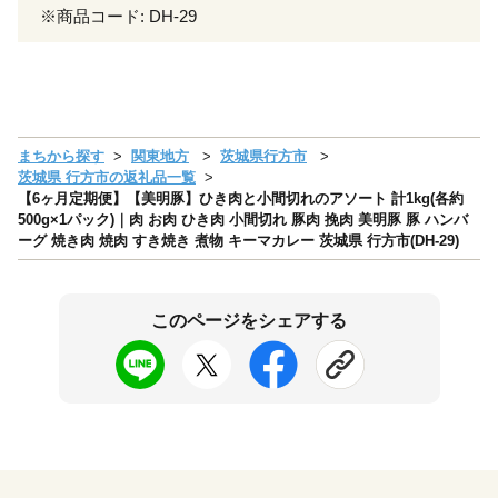
※商品コード: DH-29
まちから探す
関東地方
茨城県行方市
茨城県 行方市の返礼品一覧
【6ヶ月定期便】【美明豚】ひき肉と小間切れのアソート 計1kg(各約
500g×1パック)｜肉 お肉 ひき肉 小間切れ 豚肉 挽肉 美明豚 豚 ハンバ
ーグ 焼き肉 焼肉 すき焼き 煮物 キーマカレー 茨城県 行方市(DH-29)
このページをシェアする