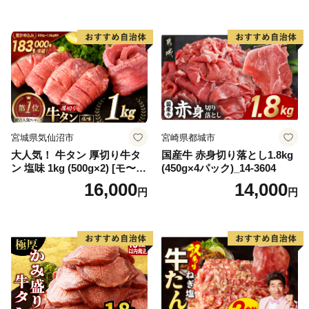
65175)
宮城県気仙沼市
宮崎県都城市
大人気！ 牛タン 厚切り牛タ
国産牛 赤身切り落とし1.8kg
ン 塩味 1kg (500g×2) [モ〜ラ
(450g×4パック)_14-3604
ンド 宮城県 気仙沼市 205646
16,000
14,000
円
円
60] 肉 牛肉 精肉 牛たん 牛タ
ン塩 牛たん塩 冷凍 焼肉 BB
Q アウトドア バーベキュー
厚切り タン