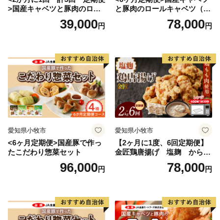
>国産キャベツと豚肉のロー
と豚肉のロールキャベツ（4P
ルキャベツ（4P入り）
入り）
39,000
78,000
円
円
愛知県小牧市
愛知県小牧市
<6ヶ月定期便>国産豚で作っ
【2ヶ月に1度、6回定期便】
たこだわり惣菜セット
金匠鶏唐揚げ 塩麹 からあ
げ
96,000
78,000
円
円