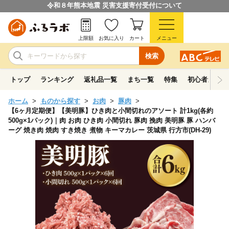
令和８年熊本地震 災害支援寄付受付について
上限額
お気に入り
カート
メニュー
検索
トップ
ランキング
返礼品一覧
まち一覧
特集
初心者ガイド
ホーム
ものから探す
お肉
豚肉
【6ヶ月定期便】【美明豚】ひき肉と小間切れのアソート 計1kg(各約
500g×1パック)｜肉 お肉 ひき肉 小間切れ 豚肉 挽肉 美明豚 豚 ハンバ
ーグ 焼き肉 焼肉 すき焼き 煮物 キーマカレー 茨城県 行方市(DH-29)