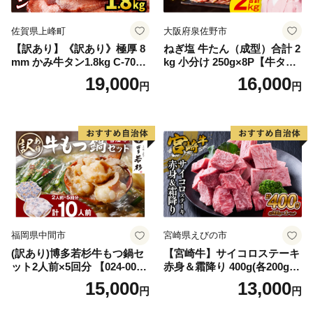
佐賀県上峰町
大阪府泉佐野市
【訳あり】《訳あり》極厚 8
ねぎ塩 牛たん（成型）合計 2
mm かみ牛タン1.8kg C-709-
kg 小分け 250g×8P【牛タン
AS
牛肉 焼肉用 薄切り 訳あり サ
19,000
16,000
円
円
イズ不揃い】
福岡県中間市
宮崎県えびの市
(訳あり)博多若杉牛もつ鍋セ
【宮崎牛】サイコロステーキ
ット2人前×5回分 【024-002
赤身＆霜降り 400g(各200g×
7】
１P 計2P) 真空パック 冷凍
15,000
13,000
円
円