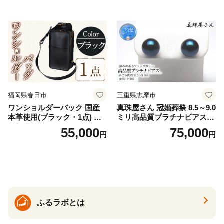
福岡県春日市
三重県志摩市
ワンショルダーバック 国産
真珠屋さん 冠婚葬祭 8.5～9.0
本革使用(ブラック・1点) 鞄
ミリ高品質プラチナピアス P
バック バッグ カバン レザー
t900 志摩産アコヤ真珠 ブラ
55,000
75,000
円
円
国産 日本製 牛革 黒 革 革製
ックパール 黒真珠
品 手作り 男性 女性 レディー
ス メンズ【ksg1307-bk】【Z
enis】
ふるラボとは