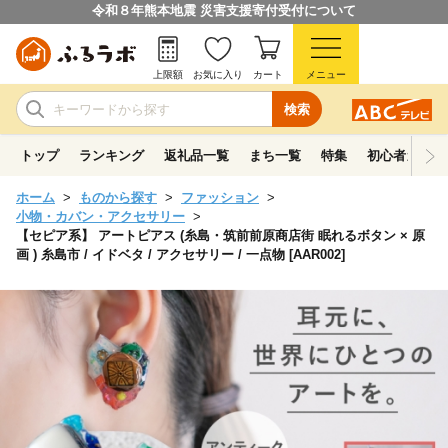
令和８年熊本地震 災害支援寄付受付について
上限額
お気に入り
カート
メニュー
検索
トップ
ランキング
返礼品一覧
まち一覧
特集
初心者ガイド
ホーム
ものから探す
ファッション
小物・カバン・アクセサリー
【セピア系】 アートピアス (糸島・筑前前原商店街 眠れるボタン × 原
画 ) 糸島市 / イドベタ / アクセサリー / 一点物 [AAR002]