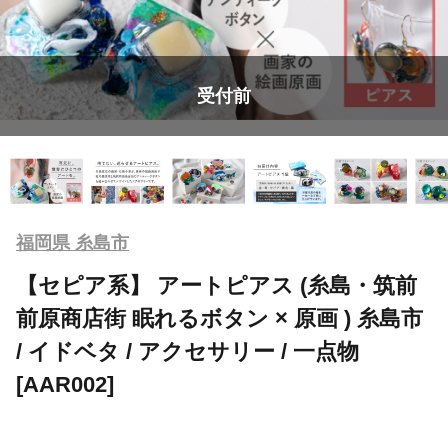
受付前
福岡県 糸島市
【セピア系】 アートピアス (糸島・筑前
前原商店街 眠れるボタン × 原画 ) 糸島市
/ イドベタ / アクセサリー / 一点物
[AAR002]