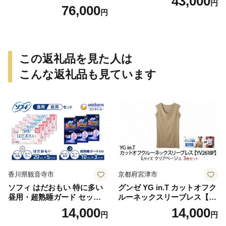
43,000
円
76,000
円
この返礼品を見た人は
こんな返礼品も見ています
香川県観音寺市
京都府宮津市
ソフィ はだおもい 特に多い
グンゼ YG in.T カットオフク
昼用・超熟睡ガード セット
ルーネックスリーブレス【Y
羽付き ナプキン 生理用品 サ
V2618P】Lサイズ クリアベ
14,000
14,000
円
円
ニタリー ユニ・チャーム
ージュ3枚セット [№5716-04
32]