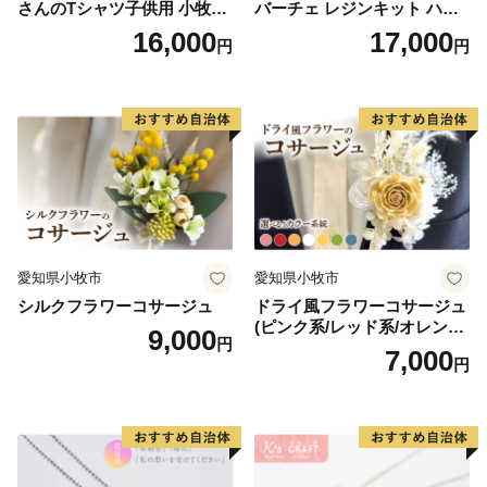
さんのTシャツ子供用 小牧市
バーチェ レジンキット ハン
制70周年記念
ドメイド レジンクラフト ア
16,000
17,000
円
円
クセサリーキット 手作り セ
ット レジン LEDライト
愛知県小牧市
愛知県小牧市
シルクフラワーコサージュ
ドライ風フラワーコサージュ
(ピンク系/レッド系/オレンジ
9,000
円
系/ホワイト系/イエロー系/グ
7,000
円
リーン系/ブルー系）