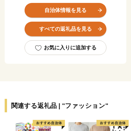
車で40分の距離にある交通利便性の高い街でもありま
す。
自治体情報を見る
近年は「移住したいまちランキング」でも上位に入るこ
ともあり、移住してこられる方も多くなりました。会社
すべての返礼品を見る
員だけでなく、芸術家等の創作活動の場としても多くの
方に移住先として選んでいただいています。
お気に入りに追加する
また、糸島野菜、果物や糸島牛、豚などは東京の飲食店
でも取り扱われるほど、食の宝庫としても有名です。
天然真鯛の漁獲高は日本一、牡蠣の養殖が盛んで、冬場
になると約30軒もの牡蠣小屋が連なる風景は糸島の風物
詩となっています。
このほかにもゴルフやサーフィン、登山、キャンプ等の
アクティビティ、ドライブにぴったりな海辺の景観の良
関連する返礼品 | "ファッション"
いレストランやカフェ、数多くのイベント等、四季を通
じて様々な形で糸島の魅力を感じていただけます。
糸島の自然が育んだ特産品を通じて、糸島の魅力をさら