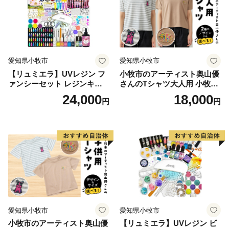
に知っていただければ幸いです。
愛知県小牧市
愛知県小牧市
【リュミエラ】UVレジン フ
小牧市のアーティスト奥山優
ァンシーセット レジンキッ
さんのTシャツ大人用 小牧市
ト ハンドメイド レジンクラ
制70周年記念
24,000
18,000
円
円
フト アクセサリーキット 手
作り セット レジン LEDライ
ト
愛知県小牧市
愛知県小牧市
小牧市のアーティスト奥山優
【リュミエラ】UVレジン ビ