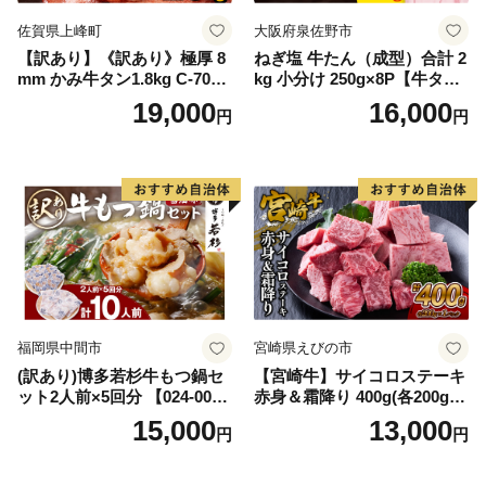
佐賀県上峰町
大阪府泉佐野市
【訳あり】《訳あり》極厚 8
ねぎ塩 牛たん（成型）合計 2
mm かみ牛タン1.8kg C-709-
kg 小分け 250g×8P【牛タン
AS
牛肉 焼肉用 薄切り 訳あり サ
19,000
16,000
円
円
イズ不揃い】
福岡県中間市
宮崎県えびの市
(訳あり)博多若杉牛もつ鍋セ
【宮崎牛】サイコロステーキ
ット2人前×5回分 【024-002
赤身＆霜降り 400g(各200g×
7】
１P 計2P) 真空パック 冷凍
15,000
13,000
円
円