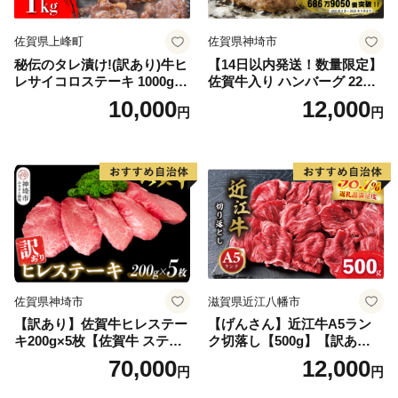
佐賀県上峰町
佐賀県神埼市
秘伝のタレ漬け!(訳あり)牛ヒ
【14日以内発送！数量限定】
レサイコロステーキ 1000g
佐賀牛入り ハンバーグ 22個
【B-1098-AS】
2.6kg(120g×22個)【佐賀牛
10,000
12,000
円
円
黒毛和牛 ブランド牛 九州 ハ
ンバーグ 牛肉 豚肉 国産 お弁
当 おかず 惣菜 おすすめ 人
気】(H083106)
佐賀県神埼市
滋賀県近江八幡市
【訳あり】佐賀牛ヒレステー
【げんさん】近江牛A5ラン
キ200g×5枚【佐賀牛 ステー
ク切落し【500g】【訳あり】
キ ブランド肉 ヒレ肉 フィレ
【DG12W】
70,000
12,000
円
円
肉 ジューシー ヘルシー】(H0
65175)