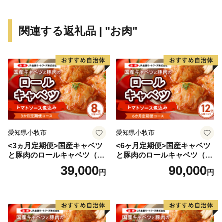
近世になって高砂が発展したのは、姫路城主池田輝政公
関連する返礼品 | "お肉"
が慶長6年（1601年）に加古川の流れを高砂に導いて加
古川舟運の河口港を開き、その後、本田忠政公によって
本格的な町づくりが進められ、加古川流域の物資の集散
地になってからのことです。この時代には付近の村々で
は米作りのほか製塩業や綿業、採石業などの地場産業が
発達し、商品流通も盛んに行われました。
近現代になると大阪や神戸などの大都市に近いことや豊
愛知県小牧市
愛知県小牧市
富な用水があること、埋め立てしやすい遠浅の海岸など
<3ヵ月定期便>国産キャベツ
<6ヶ月定期便>国産キャベツ
が企業の立地条件となって、機械・製紙・化学・食品・
と豚肉のロールキャベツ（4P
と豚肉のロールキャベツ（6P
電力などの大工場が進出し、播磨臨海工業地帯の中核と
入り）
入り）
39,000
90,000
円
円
なりました。
昭和29年には高砂町・荒井村・伊保村・曽根町が合併し
て高砂市が誕生し、その後昭和31年には阿弥陀村・米田