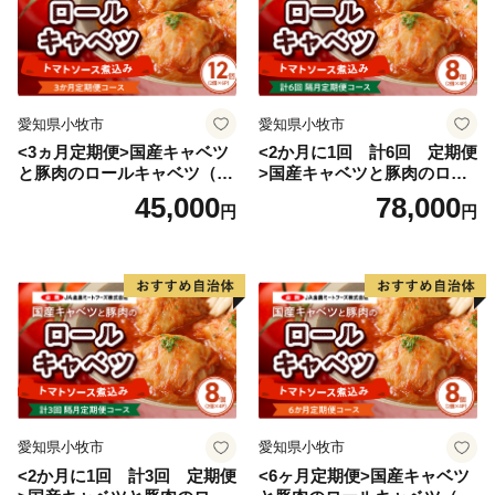
町を合併、翌年北浜村を併せ現在の高砂市になり、一層
の発展を目指しています。
市内には、高砂神社・生石神社・鹿嶋神社・曽根天満
愛知県小牧市
愛知県小牧市
宮・十輪寺などの社寺や石の宝殿などの史跡も多く、市
<3ヵ月定期便>国産キャベツ
<2か月に1回 計6回 定期便
内各神社の秋祭りなどの行事には多くの人々が訪れる観
と豚肉のロールキャベツ（6P
>国産キャベツと豚肉のロー
光地にもなっており、東播磨地域の中核都市として、前
入り）
ルキャベツ（4P入り）
45,000
78,000
円
円
進しています。
愛知県小牧市
愛知県小牧市
<2か月に1回 計3回 定期便
<6ヶ月定期便>国産キャベツ