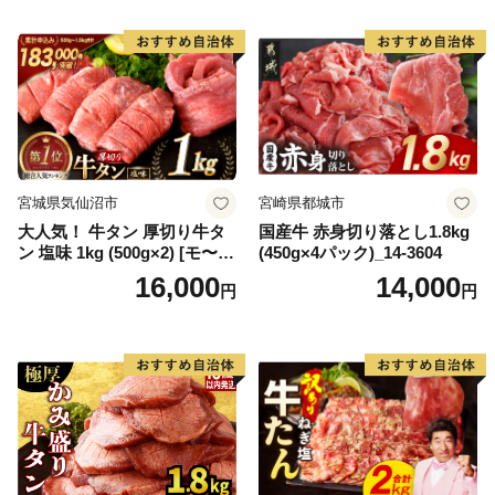
宮城県気仙沼市
宮崎県都城市
大人気！ 牛タン 厚切り牛タ
国産牛 赤身切り落とし1.8kg
ン 塩味 1kg (500g×2) [モ〜ラ
(450g×4パック)_14-3604
ンド 宮城県 気仙沼市 205646
16,000
14,000
円
円
60] 肉 牛肉 精肉 牛たん 牛タ
ン塩 牛たん塩 冷凍 焼肉 BB
Q アウトドア バーベキュー
厚切り タン