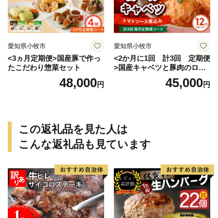
愛知県小牧市
愛知県小牧市
<3ヵ月定期便>国産豚で作っ
<2か月に1回 計3回 定期便
たこだわり惣菜セット
>国産キャベツと豚肉のロー
ルキャベツ（6P入り）
48,000
45,000
円
円
この返礼品を見た人は
こんな返礼品も見ています