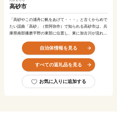
高砂市
「高砂やこの浦舟に帆をあげて・・・」と古くからめで
たい謡曲「高砂」（世阿弥作）で知られる高砂市は、兵
庫県南部播磨平野の東部に位置し、東に加古川が流れ、
南に瀬戸内播磨灘を臨み、古くから白砂青松の風光明媚
な泊として栄えてきました。
自治体情報を見る
西部の日笠山や中央部の竜山などの丘陵地には多くの遺
すべての返礼品を見る
跡が発見されており、原始・古代の人々の暮らしぶりを
しのぶことができます。
お気に入りに追加する
また、高砂は古くから景勝の地であったため、多くの歌
人たちにも愛され、「稲日野も行き過ぎがてに思へれ
ば 心恋しき可古の島見ゆ（柿本人麿）」をはじめ、多
くの和歌が詠まれ万葉集などの数々の歌集を賑わせてい
ます。