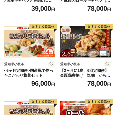
>国産キャベツと豚肉のロー
と豚肉のロールキャベツ（4P
ルキャベツ（4P入り）
入り）
39,000
78,000
円
円
愛知県小牧市
愛知県小牧市
<6ヶ月定期便>国産豚で作っ
【2ヶ月に1度、6回定期便】
たこだわり惣菜セット
金匠鶏唐揚げ 塩麹 からあ
げ
96,000
78,000
円
円