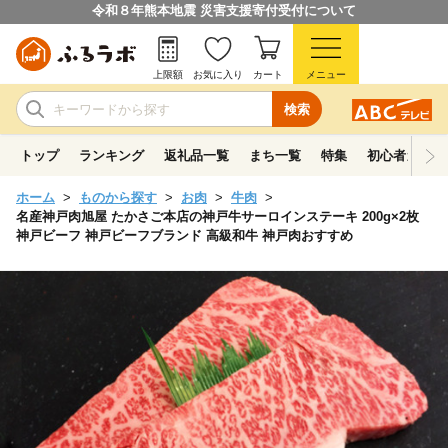
令和８年熊本地震 災害支援寄付受付について
上限額
お気に入り
カート
メニュー
検索
トップ
ランキング
返礼品一覧
まち一覧
特集
初心者ガイド
ホーム
ものから探す
お肉
牛肉
名産神戸肉旭屋 たかさご本店の神戸牛サーロインステーキ 200g×2枚
神戸ビーフ 神戸ビーフブランド 高級和牛 神戸肉おすすめ