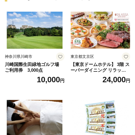
神奈川県川崎市
東京都文京区
川崎国際生田緑地ゴルフ場
【東京ドームホテル】 3階 ス
ご利用券 3,000点
ーパーダイニング リラッサ
ランチブッフェ お食事券 大
10,000
24,000
円
円
人1名様分 関東 東京 ご利用
券 ランチ 昼食 食事券 レスト
ラン ブッフェ 東京都 お食事
券