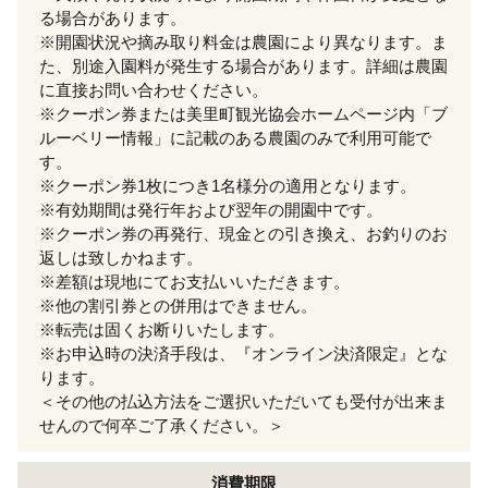
る場合があります。
※開園状況や摘み取り料金は農園により異なります。ま
た、別途入園料が発生する場合があります。詳細は農園
に直接お問い合わせください。
※クーポン券または美里町観光協会ホームページ内「ブ
ルーベリー情報」に記載のある農園のみで利用可能で
す。
※クーポン券1枚につき1名様分の適用となります。
※有効期間は発行年および翌年の開園中です。
※クーポン券の再発行、現金との引き換え、お釣りのお
返しは致しかねます。
※差額は現地にてお支払いいただきます。
※他の割引券との併用はできません。
※転売は固くお断りいたします。
※お申込時の決済手段は、『オンライン決済限定』とな
ります。
＜その他の払込方法をご選択いただいても受付が出来ま
せんので何卒ご了承ください。＞
消費期限