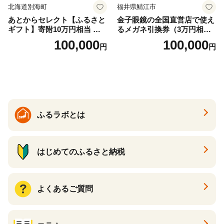
北海道別海町
福井県鯖江市
あとからセレクト【ふるさと
金子眼鏡の全国直営店で使え
ギフト】寄附10万円相当 あ
るメガネ引換券（3万円相
とから選べる！ ギフト いく
当） Bronze
100,000
100,000
円
円
ら ほたて 海鮮 牛肉 別海町
ケーキ アイス （ 後から 選べ
る カタログ カタログポイン
ト カタログギフト あとから
カタログ あとからカタログ
ポイント あとからカタログ
ギフト ふるさと納税 ）
ふるラボとは
はじめてのふるさと納税
よくあるご質問