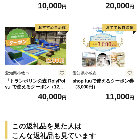
円）
円）
10,000
20,000
円
円
愛知県小牧市
愛知県小牧市
『トランポリンの森 RolyPol
shop fuuで使えるクーポン券
y』で使えるクーポン（12,00
（3,000円）
0円）
40,000
11,000
円
円
この返礼品を見た人は
こんな返礼品も見ています