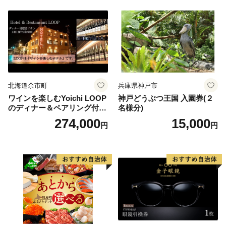
北海道余市町
兵庫県神戸市
ワインを楽しむYoichi LOOP
神戸どうぶつ王国 入園券(２
のディナー＆ペアリング付宿
名様分)
泊プラン＜デラックスツイン
274,000
15,000
円
円
＞