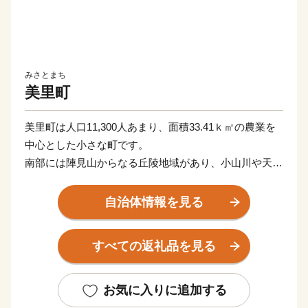
みさとまち
美里町
美里町は人口11,300人あまり、面積33.41ｋ㎡の農業を
中心とした小さな町です。
南部には陣見山からなる丘陵地域があり、小山川や天神
川などの水辺空間を配し、ふるさとを感じる貴重な自然
や田園の広がる農村風景は、人々にやすらぎとうるおい
自治体情報を見る
を与えています。
すべての返礼品を見る
少子高齢化の傾向は、美里町においても顕著に現れ、日
本創成会議が発表した「消滅の可能性が高い市町村」に
含まれております。
お気に入りに追加する
美里町は、ここから脱却するべく『心身ともに美しく暮