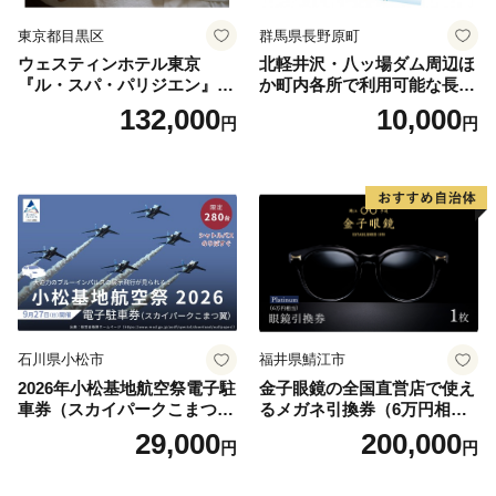
東京都目黒区
群馬県長野原町
ウェスティンホテル東京
北軽井沢・八ッ場ダム周辺ほ
『ル・スパ・パリジエン』選
か町内各所で利用可能な長野
べるボディセラピー90分/1名
原町ふるさと感謝券（3,000
132,000
10,000
円
円
円分）【トラベル 観光 旅行
お土産 群馬県 長野原町 北軽
井沢】
石川県小松市
福井県鯖江市
2026年小松基地航空祭電子駐
金子眼鏡の全国直営店で使え
車券（スカイパークこまつ
るメガネ引換券（6万円相
翼） 駐車場 シャトルバスの
当） Platinum
29,000
200,000
円
円
りばすぐ 石川県 小松市