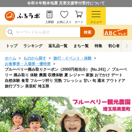
令和８年熊本地震 災害支援寄付受付について
上限額
お気に入り
カート
メニュー
検索
トップ
ランキング
返礼品一覧
まち一覧
特集
初心者ガイド
ホーム
ものから探す
旅行・イベント・体験
お食事券・入場券・優待券
ブルーベリー摘み取りクーポン（2000円相当分） [No.241] ／ ブルーベ
リー 摘み取り 体験 農園 収穫体験 夏 レジャー 家族 おでかけ デート
自然体験 食育 フルーツ狩り 完熟 フレッシュ 甘い 旬 週末 アウトドア
旅行プラン 美里町 埼玉県