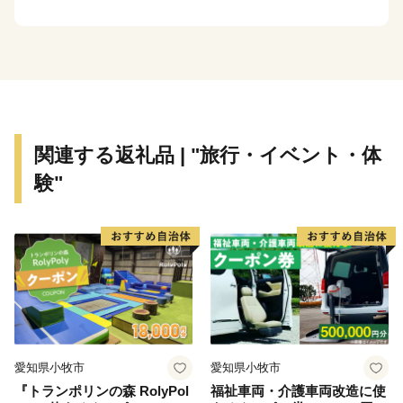
らせるまちづくり』に鋭意取組んでいます。
美里町では現在、関越自動車道寄居パーキングエリアに
スマートインターチェンジを設置し、交通の優位性を高
めた取組みを行い、
産業団地の整備やまちの玄関口となるまちづくり拠点地
区の整備など町の活性化に向けた施策を推進していま
関連する返礼品 | "旅行・イベント・体
す。
験"
また、生涯を通じて健康で健全な生活が送れ、この町に
住み続けたい、移住したいという方の希望に応える仕組
みづくりを推進しています。
美里町の取組みに共感頂ける皆様、ぜひ、美里町へ力強
い応援をお願いいたします。
愛知県小牧市
愛知県小牧市
『トランポリンの森 RolyPol
福祉車両・介護車両改造に使