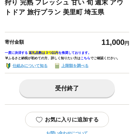
狩り 完熟 フレッシュ 甘い 旬 週末 アウ
トドア 旅行プラン 美里町 埼玉県
11,000
寄付金額
円
一度に決済する
返礼品数は３つ以内
を推奨しております。
🔰ふるさと納税が初めての方、詳しく知りたい方は
こちら
でご確認ください。
仕組みについて知る
上限額を調べる
受付終了
お気に入りに追加する
お問い合わせについて