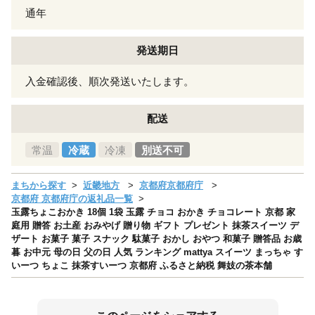
通年
発送期日
入金確認後、順次発送いたします。
配送
常温
冷蔵
冷凍
別送不可
まちから探す
近畿地方
京都府京都府庁
京都府 京都府庁の返礼品一覧
玉露ちょこおかき 18個 1袋 玉露 チョコ おかき チョコレート 京都 家
庭用 贈答 お土産 おみやげ 贈り物 ギフト プレゼント 抹茶スイーツ デ
ザート お菓子 菓子 スナック 駄菓子 おかし おやつ 和菓子 贈答品 お歳
暮 お中元 母の日 父の日 人気 ランキング mattya スイーツ まっちゃ す
いーつ ちょこ 抹茶すいーつ 京都府 ふるさと納税 舞妓の茶本舗