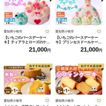
解ご協力をお願いいたします。
www.pref.kyoto.jp/furusatokifu/
京都府文化生活部文化政策室
電話番号 075-414-4521
愛知県小牧市
愛知県小牧市
受付時間 平日 8時30分～17時15分
【いちごのバースデーケー
【いちごのバースデーケー
キ】ティアラとローズのケー
キ】プリンセスドールケーキ
キ スイーツ デザート 洋菓
日時指定可 スイーツ デザー
21,000
21,000
円
円
子 お取り寄せ 愛知県 小牧市
ト 洋菓子 お取り寄せ 愛知県
送料無料 誕生日 クリスマス
小牧市 送料無料 誕生日 クリ
お祝い ばら 花 フラワー デコ
スマス お祝い キャラクター
レーション ホールケーキ 日
デコレーションケーキ ホー
時指定可
ルケーキ 人形 かわいい こど
も
愛知県小牧市
愛知県小牧市