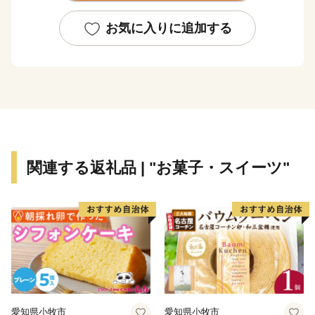
うひとつの京都エリアの市町村と連携の下、ふるさと納
税を通じて、寄附者の皆様に地域の魅力をお伝えできれ
お気に入りに追加する
ばと考えております。
また、寄附者の皆様からいただいた寄附金につきまして
は、京都府ふるさと応援寄附基金に積立て、次年度以降
に、その一部を府内市町村への支援に活用するととも
に、京都府総合計画で掲げる各種施策を推進するために
活用させていただきます。
関連する返礼品 | "お菓子・スイーツ"
www.pref.kyoto.jp/somucho/news/hurusato-tax.html
京都府ふるさと納税担当窓口
電話番号 050-1730-1190
受付時間 平日 9時00分～17時00分
※土日祝祭日は休みとなります
【文化の京都】
愛知県小牧市
愛知県小牧市