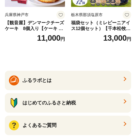
兵庫県神戸市
栃木県那須塩原市
【観音屋】デンマークチーズ
福袋セット（ミレピーニアイ
ケーキ 8個入り【ケーキ チ
ス12個セット）【千本松牧
ーズケーキ 人気スイーツ お
場】 ns025-014-12 【デザー
11,000
13,000
円
円
すすめスイーツ 神戸スイー
ト 詰め合わせ ギフト】
ツ 新感覚チーズケーキ おす
すめケーキ 兵庫県 神戸市 D0
910-17】
ふるラボとは
はじめてのふるさと納税
よくあるご質問