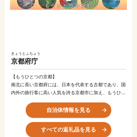
きょうとふちょう
京都府庁
【もうひとつの京都】
南北に長い京都府には、日本を代表する古都であり、国
内外の旅行客に高い人気を誇る京都市に加え、もうひと
つの京都工リア(海の京都、森の京都 、お茶の京都、竹
の里･乙訓)があるのをご存じでしょうか?
自治体情報を見る
これらのエリアには、京都府の多様な気候と風土のおか
げで、長年培ってきた文化や食、観光、産業など、個性
すべての返礼品を見る
豊かな地域の魅力がたくさんあります。京都府では、も