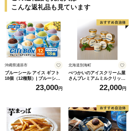
こんな返礼品も見ています
沖縄県浦添市
北海道別海町
ブルーシール アイス ギフト
べつかいのアイスクリーム屋
18個（12種類）| ブルーシー
さんプレミアムミルクリッチ
ルアイス ブルーシールアイ
12個（AP-01）（ 北海道アイ
23,000
22,000
円
円
スクリーム 着日指定可能 送
ス 北海道産アイス アイス ア
料無料 ジェラート 沖縄県 バ
イススイーツ アイスクリー
ースデー 贈り物 プレゼント
ム 北海道産アイスクリーム
誕生日 カップ 詰め合わせ バ
道産アイス 道産アイスクリ
ラエティ | バニラ チョコレー
ーム ギフト 詰合せ 詰め合わ
ト ストロベリー ピスタチオ
せ ふるさと納税 ）
バニラ＆クッキー ウベ 沖縄
紅イモ 塩ちんすこう 沖縄シ