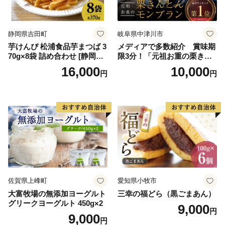
ークヮーサー 沖縄黒糖 琉球
ロイヤルミルクティ 沖縄パ
イン
静岡県吉田町
岐阜県中津川市
芋けんぴ 松浦食品芋まつば 3
メディアで多数紹介 賞味期
70g×8袋 詰め合わせ [静岡伊
限3分！「元祖お重の栗きん
勢丹(松浦食品) 静岡県 吉田町
とんモンブラン」 【未来の
16,000
10,000
円
円
22424274] 芋ケンピ セット
ご褒美】スイーツ 栗 モンブ
小袋 個包装 小分け
ラン くりきんとん デザート
ご褒美 お取り寄せ くり お菓
子 菓子 F4N-2298
佐賀県上峰町
愛知県小牧市
大富牧場の無添加ヨーグルト
三幸の福どら（黒ごまあん）
グリークヨーグルト 450g×2
9,000
円
9,000
円