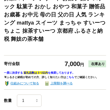
ック 駄菓子 おかし おやつ 和菓子 贈答品
お歳暮 お中元 母の日 父の日 人気 ランキ
ング mattya スイーツ まっちゃ すいーつ
ちょこ 抹茶すいーつ 京都府 ふるさと納
税 舞妓の茶本舗
7,000
寄付金額
在庫あり
円
一度に決済する
返礼品数は３つ以内
を推奨しております。
🔰ふるさと納税が初めての方、詳しく知りたい方は
こちら
でご確認ください。
仕組みについて知る
上限額を調べる
数量