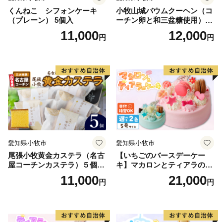
京都府には、国宝・重要文化財をはじめとした優れた文
くんねこ シフォンケーキ
小牧山城バウムクーヘン（コ
化財が数多く残されています。
（プレーン） 5個入
ーチン卵と和三盆糖使用）
これらは、日本の歴史・文化を理解するため欠かすこと
名古屋コーチン バームクー
11,000
12,000
円
円
ヘン 和三盆 小牧銘菓 バウム
のできない財産であり、未来へと大切に守り伝えていか
クーヘン 常温 愛知県 小牧市
なければならないものです。
アンプチベアやぐま
文化財指定を受けた文化財には補助制度がありますが、
京都にはまだまだ貴重な文化財が数多く残されており、
本来であれば国の指定・登録文化財となるべき文化財
が、指定等を待つ間にも劣化し、災害等の危機に晒され
ています。
そこで京都府では、いわゆる「ふるさと納税」を活用
愛知県小牧市
愛知県小牧市
し、文化財にその使途を限定する「文化財を守り伝える
尾張小牧黄金カステラ（名古
【いちごのバースデーケー
京都府基金」を設置、いただいたご寄附を全て文化財保
屋コーチンカステラ）５個入
キ】マカロンとティアラのケ
護のために使用しています。
名古屋コーチン カステラ ザ
ーキ スイーツ 日時指定可 デ
11,000
21,000
円
円
このような取組みができるのも、京都の文化を愛する
ラメ 常温 愛知県 小牧市 アン
ザート 洋菓子 お取り寄せ 愛
プチベアやぐま
知県 小牧市 送料無料 誕生日
方々のご理解ご協力があるからこそです。
クリスマス お祝い マカロン
これまでご協力をいただいた全ての皆様に感謝申し上げ
デコレーションケーキ ホー
るとともに、京都の文化財保護のため、なお一層のご理
ルケーキ