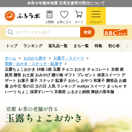
令和８年熊本地震 災害支援寄付受付について
上限額
お気に入り
カート
メニュー
検索
トップ
ランキング
返礼品一覧
まち一覧
特集
初心者ガイド
ホーム
ものから探す
お菓子・スイーツ
煎餅・おかき・スナック・駄菓子
玉露ちょこおかき 18個 1袋 玉露 チョコ おかき チョコレート 京都 家
庭用 贈答 お土産 おみやげ 贈り物 ギフト プレゼント 抹茶スイーツ デ
ザート お菓子 菓子 スナック 駄菓子 おかし おやつ 和菓子 贈答品 お歳
暮 お中元 母の日 父の日 人気 ランキング mattya スイーツ まっちゃ す
いーつ ちょこ 抹茶すいーつ 京都府 ふるさと納税 舞妓の茶本舗