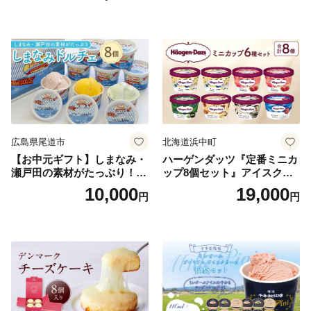
広島県尾道市
北海道浜中町
【お中元ギフト】しまなみ・
ハーゲンダッツ『定番ミニカ
瀬戸田の素材がたっぷり！ジ
ップ8個セット』アイスクリ
ェラート8個
ーム アイス スイーツ デザー
10,000
19,000
円
円
ト_H0016-104