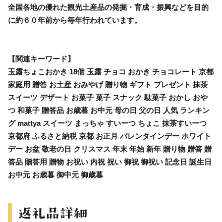
全国各地の優れた観光土産品の発掘・育成・振興などを目的
に約６０年前から毎年行われています。
【関連キーワード】
玉露ちょこおかき 18個 玉露 チョコ おかき チョコレート 京都
家庭用 贈答 お土産 おみやげ 贈り物 ギフト プレゼント 抹茶
スイーツ デザート お菓子 菓子 スナック 駄菓子 おかし おや
つ 和菓子 贈答品 お歳暮 お中元 母の日 父の日 人気 ランキン
グ mattya スイーツ まっちゃ すいーつ ちょこ 抹茶すいーつ
京都府 ふるさと納税 京都 お正月 バレンタインデー ホワイト
デー お盆 敬老の日 クリスマス 年末 年始 新年 贈り物 贈答 贈
答品 贈答用 贈物 お祝い 内祝 祝い 御祝 御祝い 記念日 誕生日
お中元 お歳暮 御中元 御歳暮