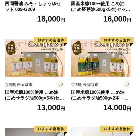
西岡醤油 みそ・しょうゆセ
国産米糠100%使用 こめ油
ット 009-G269
(こめ胚芽油500g×5本)セット
[1575]
18,000
16,000
円
円
京都府長岡京市
京都府長岡京市
国産米糠100%使用 こめ油
国産米糠100%使用 こめ油
(こめサラダ油500g×5本)セッ
(こめサラダ油500g×2本・こ
ト [1574]
め胚芽油500g×3本)セット [1
13,000
14,000
円
円
573]