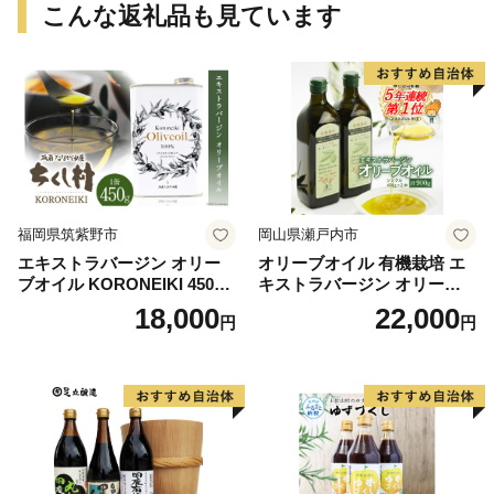
こんな返礼品も見ています
福岡県筑紫野市
岡山県瀬戸内市
エキストラバージン オリー
オリーブオイル 有機栽培 エ
ブオイル KORONEIKI 450g
キストラバージン オリーブ
[筑前たなか油屋 福岡県 筑紫
オイル シングル 2本 セット
18,000
22,000
円
円
野市 21760403] 油 食用油 オ
オーガニック 調味料 油 オリ
リーブ油
ーブ油 食用油 ギフト