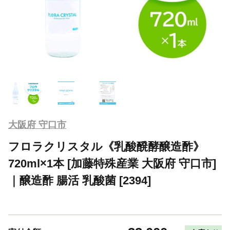
大阪府 守口市
フロラクリスタル《乳酸醗酵醸造酢》
720ml×1本 [加藤特殊産業 大阪府 守口市]
｜醸造酢 腸活 乳酸菌 [2394]