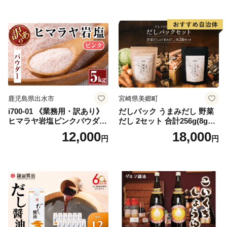
県 南伊勢 伊勢 志摩 5000円 5
ラバージン オリーブ セット
000円以下 五千円
ガーリック【鹿児島オリー
ブ】
鹿児島県出水市
宮崎県美郷町
i700-01 《業務用・訳あり》
だしパック うまみだし 野菜
ヒマラヤ岩塩ピンクパウダー
だし 2セット 合計256g(8g×8
タイプ(5kg) 岩塩 塩 調味料
パック×2種×2セット) [岡田商
12,000
18,000
円
円
しお 保存料不使用 天然 パウ
店 宮崎県 美郷町 31ac0069]
ダータイプ グレインミルタ
国産 粉末 ダシ 出汁パック し
イプ 料理 バスソルト 入浴 普
いたけ 無塩
段使い ギフト 贈り物【ソル
ティースマイル】