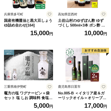
兵庫県多可町
高知県芸西村
国産有機醤油と黒大豆しょう
土佐山村のゆずぽん酢 ゆず
ゆ詰め合わせ[164]
づくし 500ml×3本 ポン酢 ポ
ンズ ゆず 柚子 調味料 さっぱ
15,000
10,000
円
円
り 美味しい おいしい 鍋 しゃ
ぶしゃぶ 冷奴 魚料理 蒸し料
理 ドレッシング セット
三重県南伊勢町
鹿児島県日置市
竈方の塩 ワグナービン＋袋
No.005-B ＜イタリア産＆ガ
セット 塩 しお 調味料 食塩
ーリックオイル＞オリーブオ
天然 ミネラル 調味料 ソルト
イルセット(200ml×2本) 日置
5,000
17,000
円
円
salt 料理 味付 おにぎり 三重
市 特産品 調味料 油 エキスト