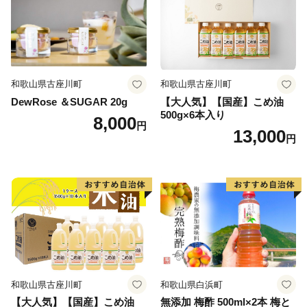
和歌山県古座川町
和歌山県古座川町
DewRose ＆SUGAR 20g
【大人気】【国産】こめ油
500g×6本入り
8,000
円
13,000
円
和歌山県古座川町
和歌山県白浜町
【大人気】【国産】こめ油
無添加 梅酢 500ml×2本 梅と