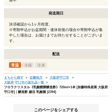
発送期日
決済確認から1ヶ月程度。
※寄附申込がお盆期間・連休前後の場合や寄附申込が集
中した場合は、お届けまでお待たせすることがございま
す。
配送
常温
冷蔵
冷凍
まちから探す
近畿地方
大阪府守口市
大阪府 守口市の返礼品一覧
フロラクリスタル《乳酸醗酵醸造酢》720ml×1本 [加藤特殊産業 大阪府
守口市]｜醸造酢 腸活 乳酸菌 [2394]
このページをシェアする