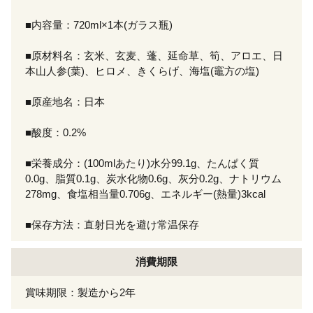
■内容量：720ml×1本(ガラス瓶)
■原材料名：玄米、玄麦、蓬、延命草、筍、アロエ、日
本山人参(葉)、ヒロメ、きくらげ、海塩(竈方の塩)
■原産地名：日本
■酸度：0.2%
■栄養成分：(100mlあたり)水分99.1g、たんぱく質
0.0g、脂質0.1g、炭水化物0.6g、灰分0.2g、ナトリウム
278mg、食塩相当量0.706g、エネルギー(熱量)3kcal
■保存方法：直射日光を避け常温保存
消費期限
賞味期限：製造から2年