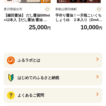
香川県坂出市
和歌山県印南町
【鎌田醤油】 だし醤油500ml
手作り醤油！一升瓶こいくち
×12本入【だし醤油 醤油 人気
しょうゆ ２本入り［Dm4］
おすすめ 人気だし醤油 出汁
｜手作り 醤油 和歌山県 印南
25,000
10,000
円
円
醤油 AE1021】
町 一升瓶 こいくちしょうゆ
伝統製法 醤油 日本食 調味料
地元産 大豆 小麦 塩 だし 煮
物 和食 醤油 肉料理 魚料理
野菜料理 醤油 郷土料理 家庭
料理 醤油
ふるラボとは
はじめてのふるさと納税
よくあるご質問