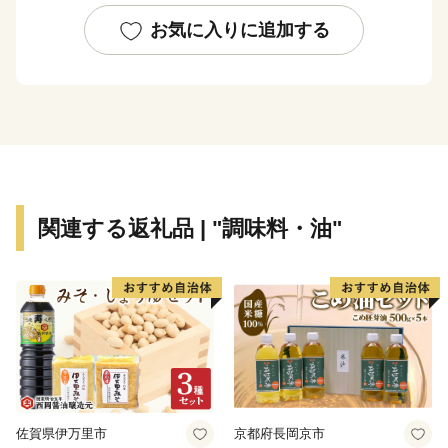
た結果、現在では日常生活を支える基本的な施設整備は
一定の到達点に達し、成熟した都市としての機能を備え
お気に入りに追加する
るに至っています。
市内の交通機関は、大阪市中心部まで約15分の京阪電
車、大阪市営地下鉄や、大阪空港まで約35分の大阪モノ
レールが縦横に走り、主要道路は、国道1号・阪神高速
道路・近畿自動車道などが整備され、各都市を結ぶ交通
の要衝となっています。
関連する返礼品 | "調味料・油"
佐賀県伊万里市
京都府長岡京市