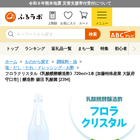
令和８年熊本地震 災害支援寄付受付について
上限額
お気に入り
カート
メニュー
検索
トップ
ランキング
返礼品一覧
まち一覧
特集
初心者ガイド
ホーム
ものから探す
調味料・油
塩・だし・たれ・ドレッシング・お酢
フロラクリスタル《乳酸醗酵醸造酢》720ml×1本 [加藤特殊産業 大阪府
守口市]｜醸造酢 腸活 乳酸菌 [2394]