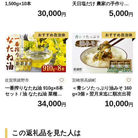
1,500g×10本
天日塩だけ 農家の手作り完
熟梅酢 調味料
30,000
5,000
円
円
佐賀県嬉野市
宮崎県高鍋町
一番搾りなたね油 910g×8本
＜青シソたっぷり油みそ 160
セット / 油 なたね油 菜種油
g×3個＞翌月末迄に順次出荷
ナタネ【山下製油】 [NBE00
34,000
10,000
円
円
7]
この返礼品を見た人は