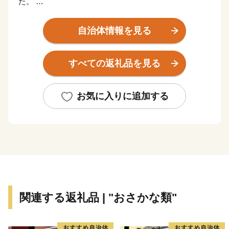
た。
太平洋に面する海岸部、肥沃な平野部、四国山地の麓の
山地部からなり、市内を物部川、香宗川などが流れ、美
自治体情報を見る
しい水と緑に包まれた元気で豊かなまちです。
すべての返礼品を見る
香南市へのご寄附、誠にありがとうございます！
これからも元気なまち！香南市の応援をよろしくお願い
いたします♪
お気に入りに追加する
関連する返礼品 | "おさかな類"