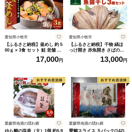
愛知県小牧市
愛知県小牧市
【ふるさと納税】釜めし 約 5
【ふるさと納税】干物 縞ほ
00ｇ × 3食 セット 鮭 老舗 急
っけ開き 赤魚開き さばの開
速冷凍 レンチン 時短 簡単調
き 魚醤干し 3種 セット 詰め
17,000
13,000
円
円
理 食品 加工品 海鮮 手作り
合わせ 魚 おかず 肉厚 おいし
ほくほく ご飯 お弁当 おにぎ
い さば 赤魚 縞ホッケ ジョイ
り お茶漬け お取り寄せ お取
フーズ 魚貝類 お取り寄せ お
り寄せグルメ 愛知県 小牧市
取り寄せグルメ 魚醤 ナンプ
送料無料
ラー 愛知県 小牧市 冷凍 送料
無料
愛媛県地酒の隠れ郷
愛媛県地酒の隠れ郷
ゆら鯛の塩釜（大）1個 約5.9
愛鯛スライス ５パック(142)