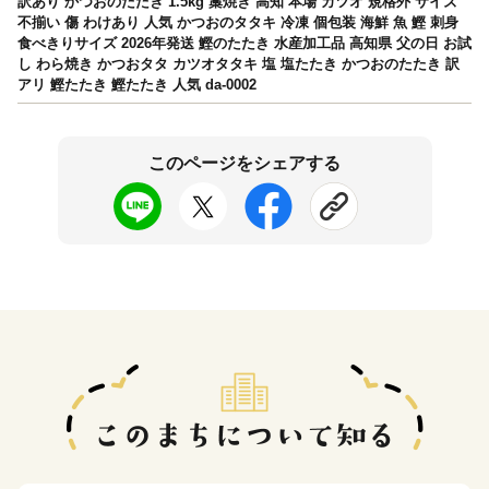
訳あり かつおのたたき 1.5kg 藁焼き 高知 本場 カツオ 規格外 サイズ
不揃い 傷 わけあり 人気 かつおのタタキ 冷凍 個包装 海鮮 魚 鰹 刺身
食べきりサイズ 2026年発送 鰹のたたき 水産加工品 高知県 父の日 お試
し わら焼き かつおタタ カツオタタキ 塩 塩たたき かつおのたたき 訳
アリ 鰹たたき 鰹たたき 人気 da-0002
このページをシェアする