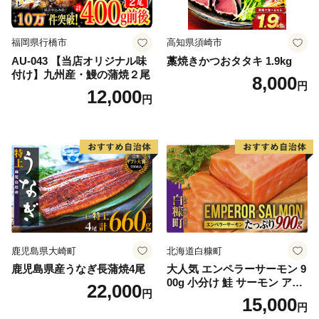
福岡県行橋市
高知県須崎市
AU-043 【当店オリジナル味
藁焼きかつおタタキ 1.9kg
付け】九州産・鰻の蒲焼２尾
8,000
円
12,000
円
鹿児島県大崎町
北海道白糠町
鹿児島県産うなぎ長蒲焼4尾
大人気 エンペラーサーモン 9
00g 小分け 鮭 サーモン アト
22,000
円
ランティックサーモン 水産
15,000
円
庁長官賞 受賞 さけ シャケ し