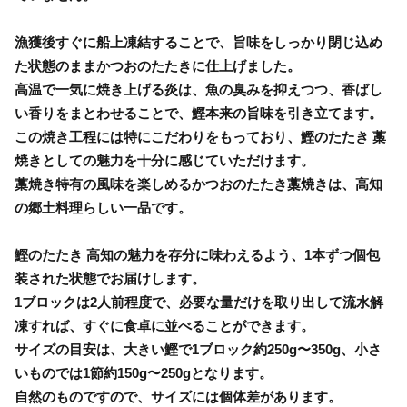
漁獲後すぐに船上凍結することで、旨味をしっかり閉じ込め
た状態のままかつおのたたきに仕上げました。
高温で一気に焼き上げる炎は、魚の臭みを抑えつつ、香ばし
い香りをまとわせることで、鰹本来の旨味を引き立てます。
この焼き工程には特にこだわりをもっており、鰹のたたき 藁
焼きとしての魅力を十分に感じていただけます。
藁焼き特有の風味を楽しめるかつおのたたき藁焼きは、高知
の郷土料理らしい一品です。
鰹のたたき 高知の魅力を存分に味わえるよう、1本ずつ個包
装された状態でお届けします。
1ブロックは2人前程度で、必要な量だけを取り出して流水解
凍すれば、すぐに食卓に並べることができます。
サイズの目安は、大きい鰹で1ブロック約250g〜350g、小さ
いものでは1節約150g〜250gとなります。
自然のものですので、サイズには個体差があります。