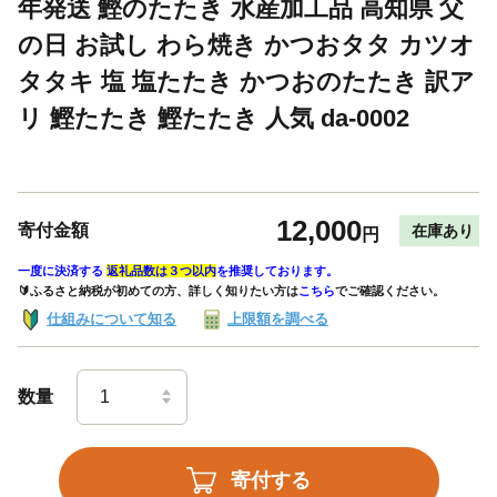
年発送 鰹のたたき 水産加工品 高知県 父
の日 お試し わら焼き かつおタタ カツオ
タタキ 塩 塩たたき かつおのたたき 訳ア
リ 鰹たたき 鰹たたき 人気 da-0002
12,000
寄付金額
在庫あり
円
一度に決済する
返礼品数は３つ以内
を推奨しております。
🔰ふるさと納税が初めての方、詳しく知りたい方は
こちら
でご確認ください。
仕組みについて知る
上限額を調べる
数量
寄付する