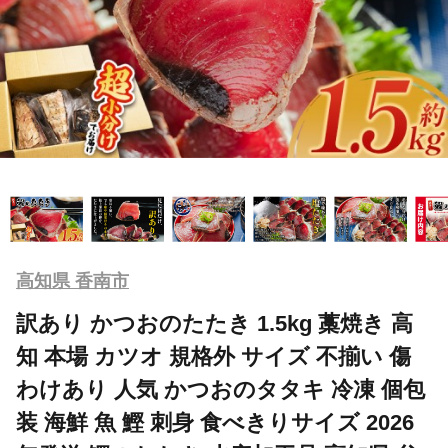
高知県 香南市
訳あり かつおのたたき 1.5kg 藁焼き 高
知 本場 カツオ 規格外 サイズ 不揃い 傷
わけあり 人気 かつおのタタキ 冷凍 個包
装 海鮮 魚 鰹 刺身 食べきりサイズ 2026