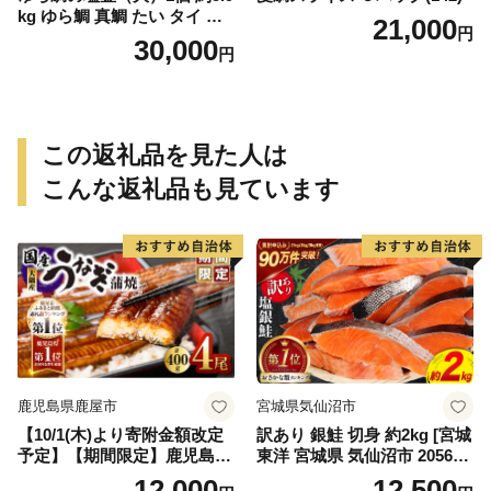
kg ゆら鯛 真鯛 たい タイ 鯛
21,000
円
塩釜焼き 塩釜 魚 魚介類 海鮮
30,000
円
祝い事 お祝い ハレの日 食品
冷蔵 宝水産 国産 由良半島 愛
媛県【えひめの町（超）推
し！（愛南町）】(295)
この返礼品を見た人は
こんな返礼品も見ています
鹿児島県鹿屋市
宮城県気仙沼市
【10/1(木)より寄附金額改定
訳あり 銀鮭 切身 約2kg [宮城
予定】【期間限定】鹿児島県
東洋 宮城県 気仙沼市 205649
大隅産うなぎ蒲焼4尾（400
91] 鮭 魚介類 海鮮 訳アリ 規
12,000
12,500