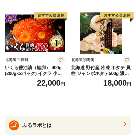
ゃけ sake カルパッチョ ソテ
ー レアステーキ 人気 高級 大
満足 美味しい 贈答 生食用 刺
身 お刺身 刺し身 魚介類 海鮮
冷凍 厚切り 薄切り ふるさと
納税 ふるさとチョイス チョ
イス 北海道 白糠町
北海道白糠町
北海道別海町
いくら醤油漬（鮭卵） 400g
北海道 野付産 冷凍 ホタテ 貝
(200g×2パック) イクラ 小分
柱 ジャンボホタテ500g 濃厚
け いくら醤油漬 鮭いくら い
な旨味と甘み （ほたて ホタ
22,000
18,000
円
円
くら醤油漬け 鮭 鮭卵 ikura
テ 帆立 貝柱 ホタテ貝柱 大玉
醤油いくら 冷凍いくら いく
大粒 北海道 別海 野付 ふるさ
ら北海道 醤油鮭いくら 人気
と納税）
大好評品 北海道 白糠町
ふるラボとは