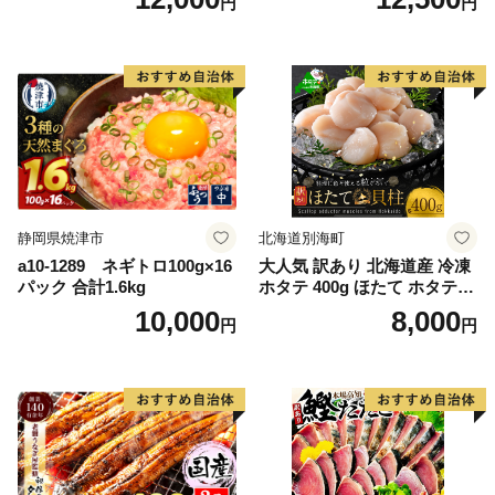
円
円
g） KN007-023
格外 不揃い さけ サケ 鮭切身
シャケ 切り身 冷凍 家庭用 お
かず 弁当 支援 サーモン 銀鮭
切り身 魚 わけあり
静岡県焼津市
北海道別海町
a10-1289 ネギトロ100g×16
大人気 訳あり 北海道産 冷凍
パック 合計1.6kg
ホタテ 400g ほたて ホタテ
帆立 貝柱 海鮮 魚介類 刺身
10,000
8,000
円
円
大粒 天然 海鮮 ランキング 大
人気 人気 おすすめ 訳あり ）