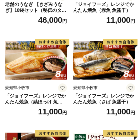
老舗のうなぎ 【きざみうな
「ジョイフーズ」レンジでか
ぎ】10袋セット（秘伝のタレ
んたん焼魚（赤魚 魚醤干）
付）
46,000
11,000
円
円
愛知県小牧市
愛知県小牧市
「ジョイフーズ」レンジでか
「ジョイフーズ」レンジでか
んたん焼魚（縞ほっけ 魚醤
んたん焼魚（さば 魚醤干）
干）
11,000
11,000
円
円