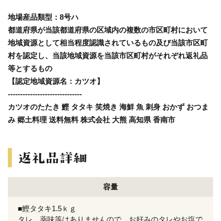
地場産品類型：8号ハ
都道府県が当該都道府県の区域内の複数の市区町村において
地域資源として相当程度認識されているもの及び当該市区町
村を認定し、当該地域資源を当該市区町村がそれぞれ返礼品
等とするもの
【認定地域資源名：カツオ】
------------------------------
カツオのたたき 鰹 タタキ 笑焼き 海鮮 魚 刺身 おかず おつま
み 郷土料理 送料無料 株式会社 大熊 高知県 香南市
容量
■鰹タタキ1.5ｋｇ
タレ、薬味等はありませんので、お好みのタレやお塩で