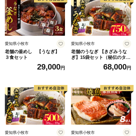
愛知県小牧市
愛知県小牧市
老舗の釜めし 【うなぎ】
老舗のうなぎ 【きざみうな
３食セット
ぎ】15袋セット（秘伝のタレ
付）
29,000
68,000
円
円
愛知県小牧市
愛知県小牧市