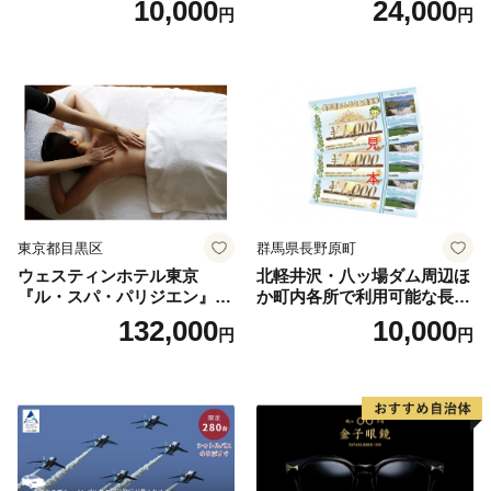
10,000
24,000
円
円
人1名様分 関東 東京 ご利用
券 ランチ 昼食 食事券 レスト
ラン ブッフェ 東京都 お食事
券
東京都目黒区
群馬県長野原町
ウェスティンホテル東京
北軽井沢・八ッ場ダム周辺ほ
『ル・スパ・パリジエン』選
か町内各所で利用可能な長野
べるボディセラピー90分/1名
原町ふるさと感謝券（3,000
132,000
10,000
円
円
円分）【トラベル 観光 旅行
お土産 群馬県 長野原町 北軽
井沢】