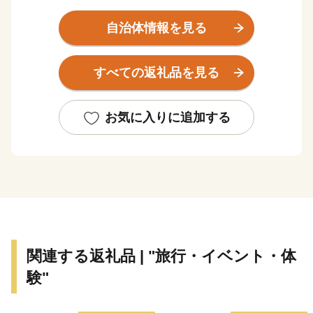
ひたちなか市は茨城県の中央部、県都水戸市に隣接。暖
かな春が訪れる頃、国営ひたち海浜公園では、香り高く
自治体情報を見る
色鮮やかなスイセン、カラフルで可愛らしいチューリッ
プ、そして、『死ぬまでに行きたい！世界の絶景』と評
すべての返礼品を見る
され空の青・海の青のハーモニーが美しいネモフィラが
見頃を迎え、大勢の観光客で賑わいます。夏に突如姿を
現す新緑のコキアは、秋にかけて赤と緑のグラデーショ
お気に入りに追加する
ンを表現し、10月頃には『紅葉コキア』として一面を真
っ赤に染め上げます。その他、市内の馬渡はにわ公園で
は、毎年6月に美しい花しょうぶが咲き誇り、白と紫の
涼しげな花景色は、来園者に初夏の訪れを感じさせてく
れています。
＜豊富な海の幸と、地域に根付いた“食”を味わう＞
太平洋に面するひたちなか市に訪れたのなら、必ず食べ
関連する返礼品 | "旅行・イベント・体
たい海の幸。 那珂湊おさかな市場では、旬の魚介類や
験"
近海で採れる地魚が豊富に揃う魚市場で、県内外から年
間100万人以上の観光客が訪れます。大きなネタが魅力