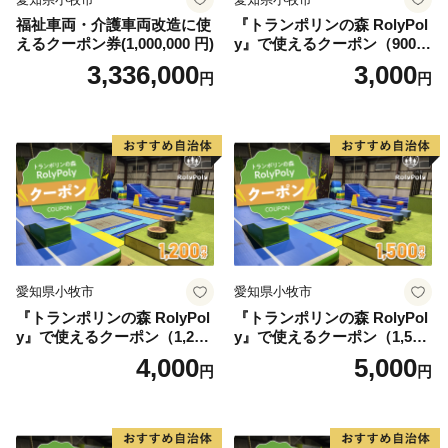
ッドデザイン賞を受賞しました。列車のレトロな雰囲気
福祉車両・介護車両改造に使
『トランポリンの森 RolyPol
えるクーポン券(1,000,000 円)
y』で使えるクーポン（900
と広大なお芋畑や田園風景を眺めながら、14.3ｋｍのシ
円）
3,336,000
3,000
ョートトリップを楽しむことができます。
円
円
愛知県小牧市
愛知県小牧市
『トランポリンの森 RolyPol
『トランポリンの森 RolyPol
y』で使えるクーポン（1,200
y』で使えるクーポン（1,500
円）
円）
4,000
5,000
円
円