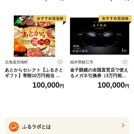
北海道別海町
福井県鯖江市
あとからセレクト【ふるさと
金子眼鏡の全国直営店で使え
ギフト】寄附10万円相当 あ
るメガネ引換券（3万円相
とから選べる！ ギフト いく
当） Bronze
100,000
100,000
円
円
ら ほたて 海鮮 牛肉 別海町
ケーキ アイス （ 後から 選べ
る カタログ カタログポイン
ト カタログギフト あとから
カタログ あとからカタログ
ポイント あとからカタログ
ギフト ふるさと納税 ）
ふるラボとは