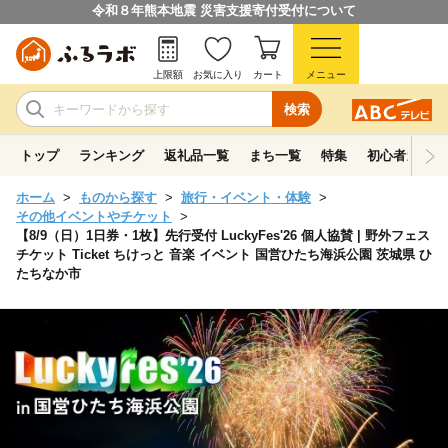
令和８年熊本地震 災害支援寄付受付について
上限額
お気に入り
カート
メニュー
検索
トップ
ランキング
返礼品一覧
まち一覧
特集
初心者ガイド
ホーム
ものから探す
旅行・イベント・体験
その他イベントやチケット
【8/9（日）1日券・1枚】先行受付 LuckyFes'26 個人協賛 | 野外フェス
チケット Ticket ちけっと 音楽 イベント 国営ひたち海浜公園 茨城県 ひ
たちなか市