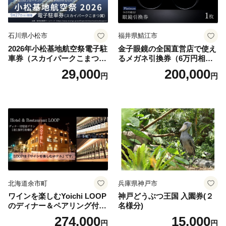
石川県小松市
福井県鯖江市
2026年小松基地航空祭電子駐
金子眼鏡の全国直営店で使え
車券（スカイパークこまつ
るメガネ引換券（6万円相
翼） 駐車場 シャトルバスの
当） Platinum
29,000
200,000
円
円
りばすぐ 石川県 小松市
北海道余市町
兵庫県神戸市
ワインを楽しむYoichi LOOP
神戸どうぶつ王国 入園券(２
のディナー＆ペアリング付宿
名様分)
泊プラン＜デラックスツイン
274,000
15,000
円
円
＞