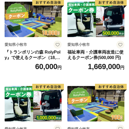
のお寿司や新鮮な海の幸が盛りだくさんの海鮮丼を心ゆ
くまでご堪能いただけます。その他、たこの加工生産量
日本一を誇り、多数の水産加工会社では様々な商品の製
造、オリジナル商品の開発が盛んに行われています。ま
た、日本屈指の生産量を誇る「ほしいも」は無添加のヘ
ルシースイーツとして子供から大人まで皆に愛されるひ
愛知県小牧市
愛知県小牧市
たちなか市ソウルフードです。
『トランポリンの森 RolyPol
福祉車両・介護車両改造に使
＜ひたちなか海浜鉄道湊線＞
y』で使えるクーポン（18,00
えるクーポン券(500,000 円)
ひたちなか海浜鉄道湊線は、大正２年（1913年）に運
0円）
60,000
1,669,000
円
円
行を開始した歴史あるローカル線であり、地域を象徴す
る存在として地元民に愛されています。映画「フラガー
ル」をはじめ、ドラマ・CM等のロケーションとしても
数多く起用されており、中でも、那珂湊駅は築100年を
超えた趣のある木造駅舎が魅力的で「関東の駅百選」に
選出されています。また、勝田駅から阿字ヶ浦駅まで計
10駅（今後、国営ひたち海浜公園前まで延伸予定）に設
置されている駅名標は、それぞれの地域の魅力が一目で
伝わるユニークなデザインとなっており、2015年度グ
愛知県小牧市
愛知県小牧市