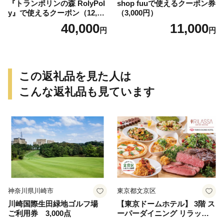
『トランポリンの森 RolyPol
shop fuuで使えるクーポン券
y』で使えるクーポン（12,00
（3,000円）
0円）
40,000
11,000
円
円
この返礼品を見た人は
こんな返礼品も見ています
神奈川県川崎市
東京都文京区
川崎国際生田緑地ゴルフ場
【東京ドームホテル】 3階 ス
ご利用券 3,000点
ーパーダイニング リラッサ
ランチブッフェ お食事券 大