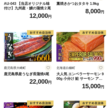
AU-043 【当店オリジナル味
藁焼きかつおタタキ 1.9kg
付け】九州産・鰻の蒲焼２尾
8,000
円
12,000
円
鹿児島県大崎町
北海道白糠町
鹿児島県産うなぎ長蒲焼4尾
大人気 エンペラーサーモン 9
00g 小分け 鮭 サーモン アト
22,000
円
ランティックサーモン 水産
15,000
円
庁長官賞 受賞 さけ シャケ し
ゃけ sake カルパッチョ ソテ
ー レアステーキ 人気 高級 大
満足 美味しい 贈答 生食用 刺
身 お刺身 刺し身 魚介類 海鮮