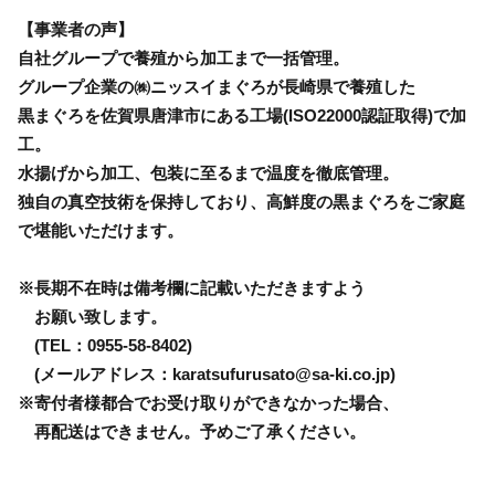
【事業者の声】
自社グループで養殖から加工まで一括管理。
グループ企業の㈱ニッスイまぐろが長崎県で養殖した
黒まぐろを佐賀県唐津市にある工場(ISO22000認証取得)で加
工。
水揚げから加工、包装に至るまで温度を徹底管理。
独自の真空技術を保持しており、高鮮度の黒まぐろをご家庭
で堪能いただけます。
※長期不在時は備考欄に記載いただきますよう
お願い致します。
(TEL：0955-58-8402)
(メールアドレス：karatsufurusato@sa-ki.co.jp)
※寄付者様都合でお受け取りができなかった場合、
再配送はできません。予めご了承ください。