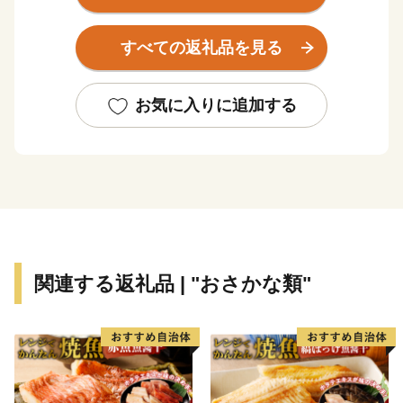
そして、その恵みで育った唐津が誇る、
ブランド牛「佐賀牛」、ブランド豚「肥前さくらポー
すべての返礼品を見る
ク」。
唐津市には、美味いが勢揃いしています！
お気に入りに追加する
それだけではなく、伝統・歴史・文化も素晴らしいまち
唐津。
有名な「唐津焼」、国の重要無形民俗文化財に指定され
る祭り「唐津くんち」は、
近年ユネスコ無形文化遺産にも登録されました。
魅力溢れる佐賀県唐津市のふるさと納税を、
関連する返礼品 | "おさかな類"
ぜひ、お試し下さいませ♪