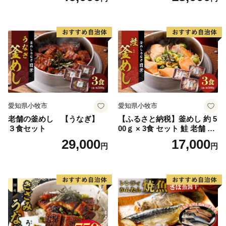
い さば 赤魚 縞ホッケ ジョイ
フーズ 魚貝類 お取り寄せ お
取り寄せグルメ 魚醤 ナンプ
ラー 愛知県 小牧市 冷凍 送料
無料
愛知県小牧市
愛知県小牧市
老舗の釜めし 【うなぎ】
【ふるさと納税】釜めし 約 5
３食セット
00ｇ × 3食 セット 鮭 老舗 急
速冷凍 レンチン 時短 簡単調
29,000
17,000
円
円
理 食品 加工品 海鮮 手作り
ほくほく ご飯 お弁当 おにぎ
り お茶漬け お取り寄せ お取
り寄せグルメ 愛知県 小牧市
送料無料