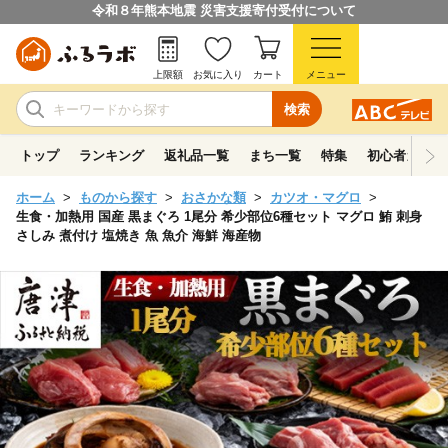
令和８年熊本地震 災害支援寄付受付について
上限額
お気に入り
カート
メニュー
検索
トップ
ランキング
返礼品一覧
まち一覧
特集
初心者ガイド
ホーム
ものから探す
おさかな類
カツオ・マグロ
生食・加熱用 国産 黒まぐろ 1尾分 希少部位6種セット マグロ 鮪 刺身
さしみ 煮付け 塩焼き 魚 魚介 海鮮 海産物