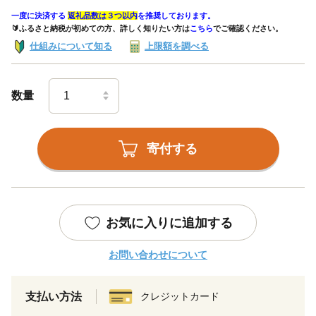
一度に決済する
返礼品数は３つ以内
を推奨しております。
🔰ふるさと納税が初めての方、詳しく知りたい方は
こちら
でご確認ください。
仕組みについて知る
上限額を調べる
数量
寄付する
お気に入りに追加する
お問い合わせについて
支払い方法
クレジットカード