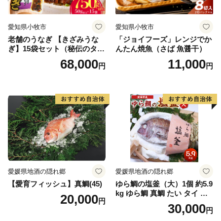
愛知県小牧市
愛知県小牧市
老舗のうなぎ 【きざみうな
「ジョイフーズ」レンジでか
ぎ】15袋セット（秘伝のタレ
んたん焼魚（さば 魚醤干）
付）
68,000
11,000
円
円
愛媛県地酒の隠れ郷
愛媛県地酒の隠れ郷
【愛育フィッシュ】真鯛(45)
ゆら鯛の塩釜（大）1個 約5.9
kg ゆら鯛 真鯛 たい タイ 鯛
20,000
円
塩釜焼き 塩釜 魚 魚介類 海鮮
30,000
円
祝い事 お祝い ハレの日 食品