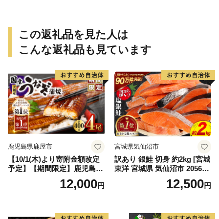
冷蔵 宝水産 国産 由良半島 愛
媛県【えひめの町（超）推
し！（愛南町）】(295)
この返礼品を見た人は
こんな返礼品も見ています
鹿児島県鹿屋市
宮城県気仙沼市
【10/1(木)より寄附金額改定
訳あり 銀鮭 切身 約2kg [宮城
予定】【期間限定】鹿児島県
東洋 宮城県 気仙沼市 205649
大隅産うなぎ蒲焼4尾（400
91] 鮭 魚介類 海鮮 訳アリ 規
12,000
12,500
円
円
g） KN007-023
格外 不揃い さけ サケ 鮭切身
シャケ 切り身 冷凍 家庭用 お
かず 弁当 支援 サーモン 銀鮭
切り身 魚 わけあり