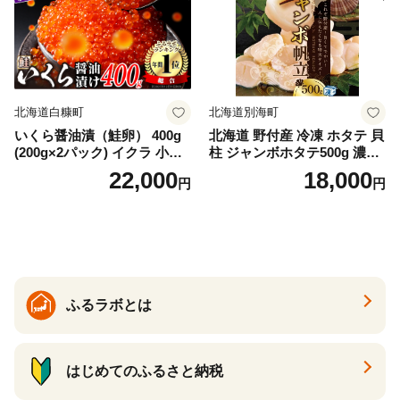
冷凍 厚切り 薄切り ふるさと
納税 ふるさとチョイス チョ
イス 北海道 白糠町
北海道白糠町
北海道別海町
いくら醤油漬（鮭卵） 400g
北海道 野付産 冷凍 ホタテ 貝
(200g×2パック) イクラ 小分
柱 ジャンボホタテ500g 濃厚
け いくら醤油漬 鮭いくら い
な旨味と甘み （ほたて ホタ
22,000
18,000
円
円
くら醤油漬け 鮭 鮭卵 ikura
テ 帆立 貝柱 ホタテ貝柱 大玉
醤油いくら 冷凍いくら いく
大粒 北海道 別海 野付 ふるさ
ら北海道 醤油鮭いくら 人気
と納税）
大好評品 北海道 白糠町
ふるラボとは
はじめてのふるさと納税