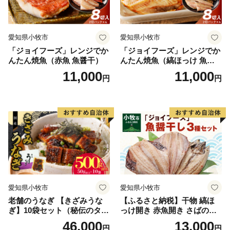
愛知県小牧市
愛知県小牧市
「ジョイフーズ」レンジでか
「ジョイフーズ」レンジでか
んたん焼魚（赤魚 魚醤干）
んたん焼魚（縞ほっけ 魚醤
干）
11,000
11,000
円
円
愛知県小牧市
愛知県小牧市
老舗のうなぎ 【きざみうな
【ふるさと納税】干物 縞ほ
ぎ】10袋セット（秘伝のタレ
っけ開き 赤魚開き さばの開
付）
き 魚醤干し 3種 セット 詰め
46,000
13,000
円
円
合わせ 魚 おかず 肉厚 おいし