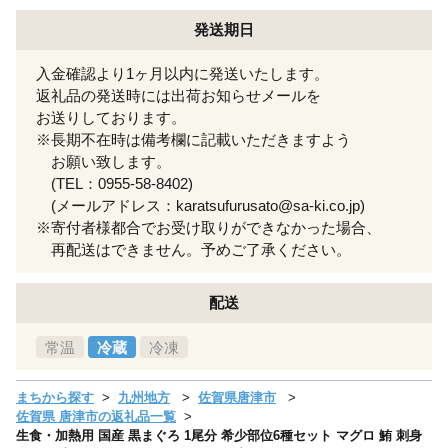
発送期日
入金確認より1ヶ月以内に発送いたします。
返礼品の発送時には出荷お知らせメールを
お送りしております。
※長期不在時は備考欄に記載いただきますよう
お願い致します。
(TEL：0955-58-8402)
(メールアドレス：karatsufurusato@sa-ki.co.jp)
※寄付者様都合でお受け取りができなかった場合、
再配送はできません。予めご了承ください。
配送
常温
冷蔵
冷凍
まちから探す
九州地方
佐賀県唐津市
佐賀県 唐津市の返礼品一覧
生食・加熱用 国産 黒まぐろ 1尾分 希少部位6種セット マグロ 鮪 刺身