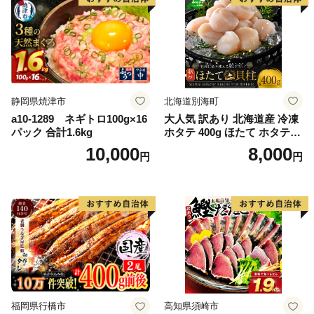
静岡県焼津市
北海道別海町
a10-1289 ネギトロ100g×16
大人気 訳あり 北海道産 冷凍
パック 合計1.6kg
ホタテ 400g ほたて ホタテ
帆立 貝柱 海鮮 魚介類 刺身
10,000
8,000
円
円
大粒 天然 海鮮 ランキング 大
人気 人気 おすすめ 訳あり ）
福岡県行橋市
高知県須崎市