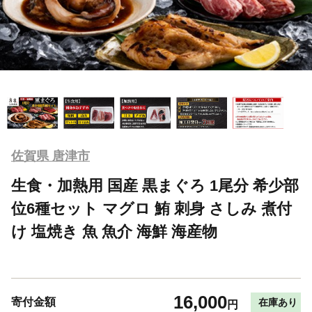
佐賀県 唐津市
生食・加熱用 国産 黒まぐろ 1尾分 希少部
位6種セット マグロ 鮪 刺身 さしみ 煮付
け 塩焼き 魚 魚介 海鮮 海産物
16,000
寄付金額
在庫あり
円