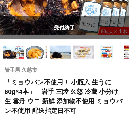
受付終了
岩手県 久慈市
「ミョウバン不使用！ 小瓶入 生うに
60g×4本」 岩手 三陸 久慈 冷蔵 小分け
生 雲丹 ウニ 新鮮 添加物不使用 ミョウバ
ン不使用 配送指定日不可