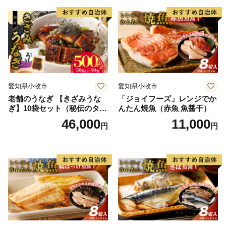
【お礼の品発送時のご連絡について】
お礼の品発送時に、お申込みメールアドレスへ配送内
容のメールを送付致します。（自動配信）
【各種書類の送付時期について】
愛知県小牧市
愛知県小牧市
「寄附金受領証明書」 ⇒ ご寄附翌日～3日以内
老舗のうなぎ 【きざみうな
「ジョイフーズ」レンジでか
（土日祝含む）に郵送いたします。
ぎ】10袋セット（秘伝のタレ
んたん焼魚（赤魚 魚醤干）
「ワンストップ特例申請書」 ⇒ お申込時に申請書
付）
46,000
11,000
円
円
をご希望された場合、寄附金受領証明書と同封で郵送い
たします。
「郵便振替用紙」 ⇒ お申込みの翌日（土日祝含
む）に郵送いたします。
久慈市では、当市の魅力をみなさまにお伝えするため、
ふるさと納税制度によりご寄付をくださった個人の皆様
へ、お礼の品を贈呈いたします。