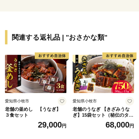
漁場として知られ、水産資源に恵まれていることから、
定置網や漁船での捕獲、アワビ、ウニ、ホヤなどの磯漁
が盛んに行われています。
久慈市から見て、北は洋野町、八戸市、南は野田村、普
関連する返礼品 | "おさかな類"
代村、西は九戸村、二戸市、東は太平洋といった位置関
係になります。
【久慈市最新情報！】
【★お願い★】
お礼の品や久慈市のことなどご感想を是非お聞かせく
愛知県小牧市
愛知県小牧市
ださい！
老舗の釜めし 【うなぎ】
老舗のうなぎ 【きざみうな
各お礼の品ページの「感想を投稿する」から投稿でき
３食セット
ぎ】15袋セット（秘伝のタレ
ます。
付）
29,000
68,000
円
円
感想を投稿することで、お礼の品提供事業者や久慈市
の成長の糧となります。