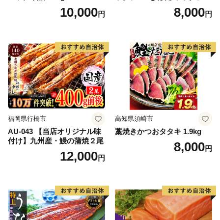
帆立 貝柱 海鮮 魚介類 刺身
10,000
8,000
円
円
大粒 天然 海鮮 ランキング 大
人気 人気 おすすめ 訳あり ）
福岡県行橋市
高知県須崎市
AU-043 【当店オリジナル味
藁焼きかつおタタキ 1.9kg
付け】九州産・鰻の蒲焼２尾
8,000
円
12,000
円