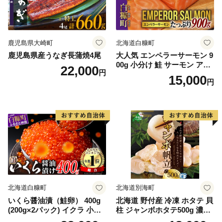
鹿児島県大崎町
北海道白糠町
鹿児島県産うなぎ長蒲焼4尾
大人気 エンペラーサーモン 9
00g 小分け 鮭 サーモン アト
22,000
円
ランティックサーモン 水産
15,000
円
庁長官賞 受賞 さけ シャケ し
ゃけ sake カルパッチョ ソテ
ー レアステーキ 人気 高級 大
満足 美味しい 贈答 生食用 刺
身 お刺身 刺し身 魚介類 海鮮
冷凍 厚切り 薄切り ふるさと
納税 ふるさとチョイス チョ
イス 北海道 白糠町
北海道白糠町
北海道別海町
いくら醤油漬（鮭卵） 400g
北海道 野付産 冷凍 ホタテ 貝
(200g×2パック) イクラ 小分
柱 ジャンボホタテ500g 濃厚
け いくら醤油漬 鮭いくら い
な旨味と甘み （ほたて ホタ