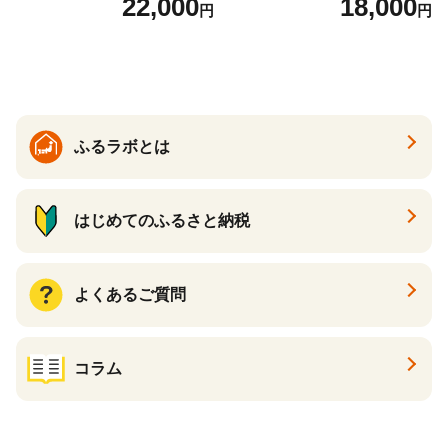
22,000
18,000
円
円
くら醤油漬け 鮭 鮭卵 ikura
テ 帆立 貝柱 ホタテ貝柱 大玉
醤油いくら 冷凍いくら いく
大粒 北海道 別海 野付 ふるさ
ら北海道 醤油鮭いくら 人気
と納税）
大好評品 北海道 白糠町
ふるラボとは
はじめてのふるさと納税
よくあるご質問
コラム