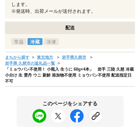
します。
※発送時、出荷メールが送付されます。
配送
常温
冷蔵
冷凍
まちから探す
東北地方
岩手県久慈市
岩手県 久慈市の返礼品一覧
「ミョウバン不使用！ 小瓶入 生うに 60g×4本」 岩手 三陸 久慈 冷蔵
小分け 生 雲丹 ウニ 新鮮 添加物不使用 ミョウバン不使用 配送指定日
不可
このページをシェアする