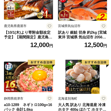
鹿児島県鹿屋市
宮城県気仙沼市
【10/1(木)より寄附金額改定
訳あり 銀鮭 切身 約2kg [宮城
予定】【期間限定】鹿児島県
東洋 宮城県 気仙沼市 205649
大隅産うなぎ蒲焼4尾（400
91] 鮭 魚介類 海鮮 訳アリ 規
12,000
12,500
円
円
g） KN007-023
格外 不揃い さけ サケ 鮭切身
シャケ 切り身 冷凍 家庭用 お
かず 弁当 支援 サーモン 銀鮭
切り身 魚 わけあり
静岡県焼津市
北海道別海町
a10-1289 ネギトロ100g×16
大人気 訳あり 北海道産 冷凍
パック 合計1.6kg
ホタテ 400g ほたて ホタテ