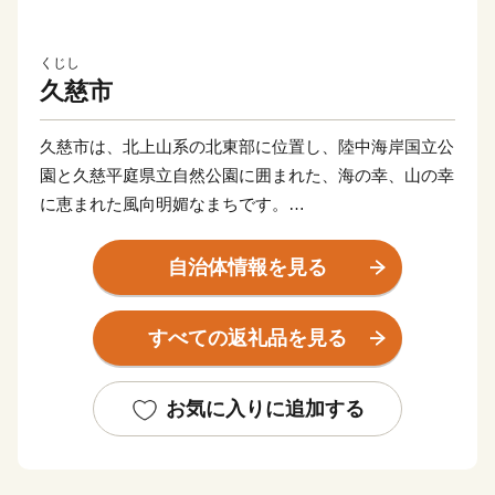
くじし
久慈市
久慈市は、北上山系の北東部に位置し、陸中海岸国立公
園と久慈平庭県立自然公園に囲まれた、海の幸、山の幸
に恵まれた風向明媚なまちです。
西側の山形地区は、面積の９５％が山林という豊かな自
然に囲まれた農山村です。
自治体情報を見る
中心市街地は太平洋に面し１７５万キロリットルを備蓄
する久慈国家石油備蓄基地を備えています。
すべての返礼品を見る
山形地区は、ヤマセ（冷たく湿った北東風）による冷涼
な気候を利用して栽培する雨よけほうれん草と放牧によ
る健康で安全な日本短角牛が高い評価を得ています。
お気に入りに追加する
また、豊かな山林を利用した木炭とシイタケ生産は県内
でも有数な産地となっています。
一方、寒流と暖流が交錯する久慈近海一帯は古くから好