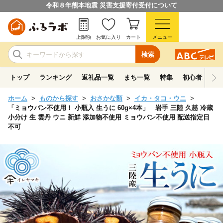
令和８年熊本地震 災害支援寄付受付について
上限額
お気に入り
カート
メニュー
検索
トップ
ランキング
返礼品一覧
まち一覧
特集
初心者ガイド
ホーム
ものから探す
おさかな類
イカ・タコ・ウニ
「ミョウバン不使用！ 小瓶入 生うに 60g×4本」 岩手 三陸 久慈 冷蔵
小分け 生 雲丹 ウニ 新鮮 添加物不使用 ミョウバン不使用 配送指定日
不可