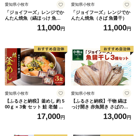
◆久慈の豊かな山・里・海の恵みを楽しめるお礼の品
愛知県小牧市
愛知県小牧市
※お礼の品の配送時期は各ページの配送時期を必ずご確
「ジョイフーズ」レンジでか
「ジョイフーズ」レンジでか
んたん焼魚（縞ほっけ 魚醤
んたん焼魚（さば 魚醤干）
認ください。
干）
11,000
11,000
※お礼の品は提供事業者から直送されます。
円
円
愛知県小牧市
愛知県小牧市
【ふるさと納税】釜めし 約 5
【ふるさと納税】干物 縞ほ
00ｇ × 3食 セット 鮭 老舗 急
っけ開き 赤魚開き さばの開
速冷凍 レンチン 時短 簡単調
き 魚醤干し 3種 セット 詰め
17,000
13,000
円
円
理 食品 加工品 海鮮 手作り
合わせ 魚 おかず 肉厚 おいし
ほくほく ご飯 お弁当 おにぎ
い さば 赤魚 縞ホッケ ジョイ
り お茶漬け お取り寄せ お取
フーズ 魚貝類 お取り寄せ お
り寄せグルメ 愛知県 小牧市
取り寄せグルメ 魚醤 ナンプ