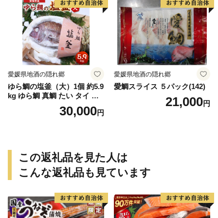
送料無料
ラー 愛知県 小牧市 冷凍 送料
無料
愛媛県地酒の隠れ郷
愛媛県地酒の隠れ郷
ゆら鯛の塩釜（大）1個 約5.9
愛鯛スライス ５パック(142)
kg ゆら鯛 真鯛 たい タイ 鯛
21,000
円
塩釜焼き 塩釜 魚 魚介類 海鮮
30,000
円
祝い事 お祝い ハレの日 食品
冷蔵 宝水産 国産 由良半島 愛
媛県【えひめの町（超）推
し！（愛南町）】(295)
この返礼品を見た人は
こんな返礼品も見ています