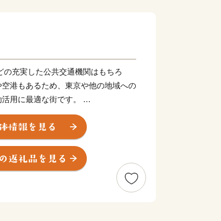
どの充実した公共交通機関はもちろ
や空港もあるため、東京や他の地域への
効活用に最適な街です。
ません。神戸の魅力は、何より、都会と
と山に囲まれ、心地よい風が吹く。
い場所には、広大な田園風景が広がって
れる人が盛んに交流する街でもあり、多
受け入れる気質を持っているように感じ