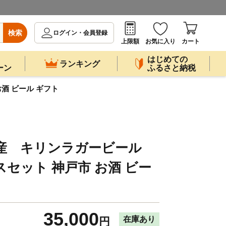
検索
ログイン・会員登録
上限額
お気に入り
カート
はじめての
ランキング
ーン
ふるさと納税
酒 ビール ギフト
場産 キリンラガービール
ースセット 神戸市 お酒 ビー
35,000
在庫あり
円