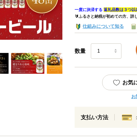
一度に決済する
返礼品数は３つ以
🔰ふるさと納税が初めての方、詳
仕組みについて知る
数量
お気
お
支払い方法