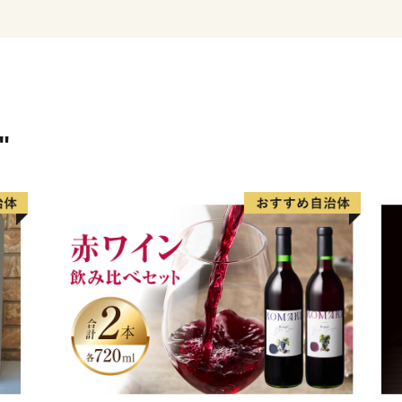
神戸。それは、「都会の便
イルの暮らしが叶う」まち
そんな神戸スタイルを代表
て特別に、ご用意しており
"
■ 神戸牛
■ 灘の酒
■ 神戸ワイン
■ スイーツ
■ 有馬温泉（宿泊優待券
どれを選んでも神戸の良さ
ぜひ、ふるさと納税を通じ