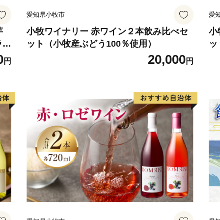
愛知県小牧市
愛
芋
小牧ワイナリー 赤ワイン２本飲み比べセ
小
ラン
ット（小牧産ぶどう100％使用）
ッ
0
20,000
円
円