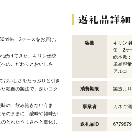
0ml缶 2ケースをお届け。
容量
キリン 
缶 2ケ
され続けてきた、キリン伝統
総本数：
質へのこだわりとおいしさ
単品容量：
アルコー
ておいしさをたっぷりと引き
った独自の製法で、深いコク
消費期限
製造より
後味の、飲み飽きないうま
事業者
カネキ酒
はそのままに、酸味や雑味が
スのとれたうまさへと進化し
返礼品ID
6779879