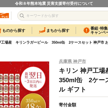
令和８年熊本地震 災害支援寄付受付について
番組･特集
ものから探す
まちから探す
キャンペ
戸工場産 キリンラガービール 350ml缶 2ケースセット 神戸市 お
兵庫県 神戸市
キリン 神戸工
350ml缶 2ケ
ル ギフト
寄付金額