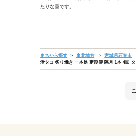
たりな量です。
まちから探す
東北地方
宮城県石巻市
活タコ 炙り焼き 一本足 定期便 隔月 1本 4回 