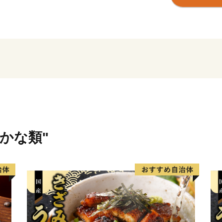
山・川・海・島といった多
た文化資源も豊富です。
東日本大震災で一度は壊滅
国の皆様からのご支援を受
に復興しました。
石巻市の魅力を知っていた
さかな類"