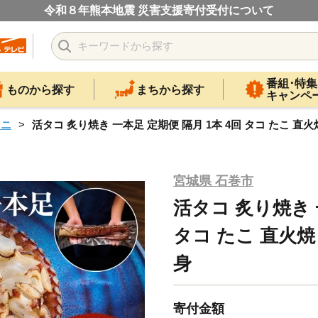
令和８年熊本地震 災害支援寄付受付について
番組･特集
ものから探す
まちから探す
キャンペ
ウニ
活タコ 炙り焼き 一本足 定期便 隔月 1本 4回 タコ たこ 直
宮城県 石巻市
活タコ 炙り焼き 
タコ たこ 直火焼
身
寄付金額