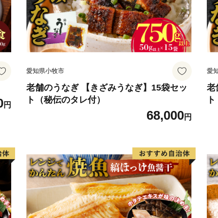
愛知県小牧市
愛
老舗のうなぎ 【きざみうなぎ】15袋セッ
老
ト（秘伝のタレ付）
ト
0
円
68,000
円