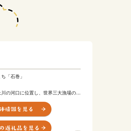
まち「石巻」
上川の河口に位置し、世界三大漁場の一
る海のまちです。
る地形であり、また世界有数の植物プラ
ことから、かき、ほや、帆立などがおい