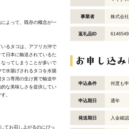
事業者
株式会社
法によって、既存の概念が一
返礼品ID
6146549
ているタコは、アフリカ沖で
けて日本に輸送されているた
くなってしまうことが多いで
沖で水揚げされるタコを水揚
間タコ専用の生け簀で輸送中
申込条件
何度も申
動的な美味しさを提供してい
です。
申込期日
通年
発送期日
入金確認
としてお召し上がるのにぴっ