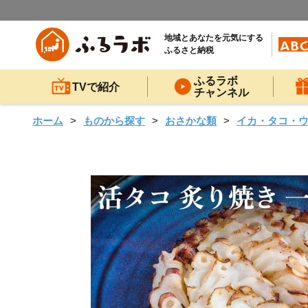
地域とあなたを元気にする
ふるさと納税
ふるラボ
TVで紹介
チャンネル
ホーム
ものから探す
おさかな類
イカ・タコ・