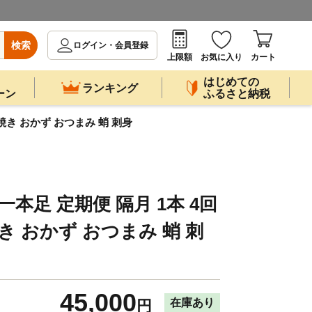
検索
ログイン・会員登録
上限額
お気に入り
カート
はじめての
ランキング
ーン
ふるさと納税
火焼き おかず おつまみ 蛸 刺身
一本足 定期便 隔月 1本 4回
き おかず おつまみ 蛸 刺
45,000
在庫あり
円