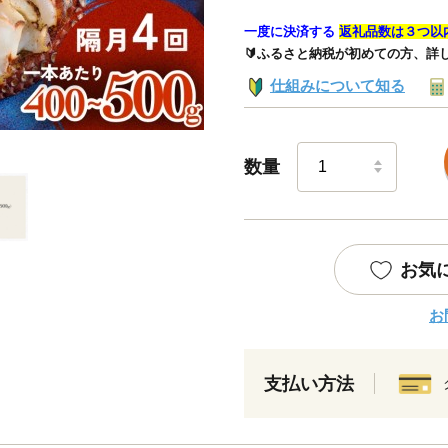
一度に決済する
返礼品数は３つ以
🔰ふるさと納税が初めての方、詳
仕組みについて知る
数量
お気
お
支払い方法