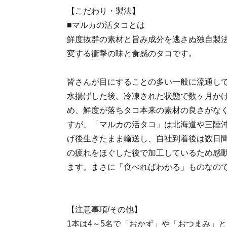
【こだわり・製法】
■マルカの活タコとは
鮮度抜群の素材と旨み成分を逃さぬ独自製
変する衝撃の味と食感のタコです。
皆さんが目にすることの多い一般に流通し
水揚げした後、冷凍された状態で数ヶ月か
め、鮮度が落ちタコ本来の素材の良さがな
すが、「マルカの活タコ」は北海道や三陸
げ後生きたまま輸送し、自社到着後は数日
の疲れをほぐした後で加工しているため感
ます。まさに「食べればわかる」ものなの
【注意事項/その他】
1本は4～5名で「おかず」や「おつまみ」