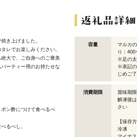
で焼き上げました。
容量
マルカの
のタレでお楽しみください。
り：400
も絶大で、ご自身へのご褒美
※足の太
ムパーティー用のお持たせな
※表記の
じめご了
消費期限
賞味期限
解凍後は
さい
＋ポン酢につけて食べるべ
【保存方
食べるべし。
冷凍
マイナス