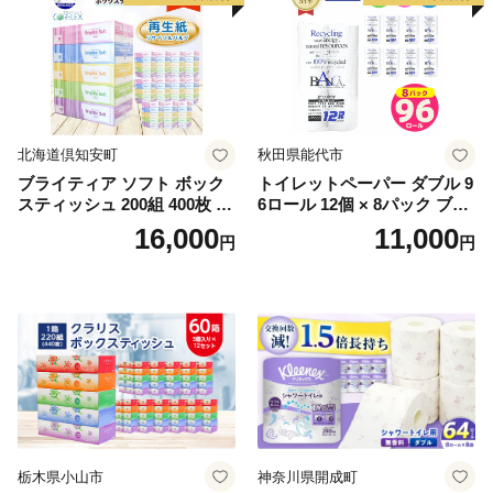
北海道倶知安町
秋田県能代市
ブライティア ソフト ボック
トイレットペーパー ダブル 9
スティッシュ 200組 400枚 60
6ロール 12個 × 8パック ブラ
箱 日本製 まとめ買い ティッ
ンカ 再生紙 100％ 芯あり 日
16,000
11,000
円
円
シュ リサイクル 長持 防災 常
用品 消耗品 無香料 生活用品
備品 日用雑貨 消耗品 生活必
備蓄 秋田県 能代市 送料無料
需品 備蓄 ペーパー 紙 北海道
《能代製紙》
倶知安町 日用品
栃木県小山市
神奈川県開成町