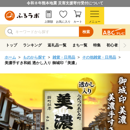
令和８年熊本地震 災害支援寄付受付について
上限額
お気に入り
カート
メニュー
検索
トップ
ランキング
返礼品一覧
まち一覧
特集
初心者ガイド
ホーム
ものから探す
雑貨・日用品
その他雑貨・日用品
美濃手すき和紙 透かし入り 御城印「美濃」