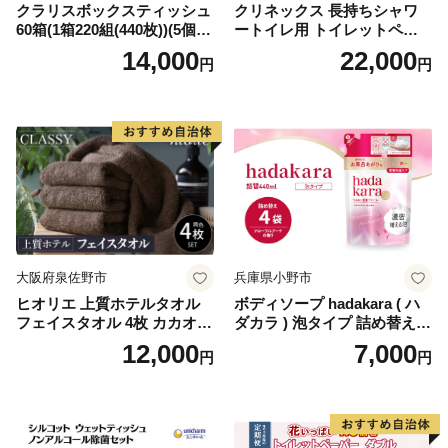
クラリスボックスティッシュ
クリネックス 長持ちシャワ
60箱(1箱220組(440枚))(5個入
ートイレ用 トイレットペー
り×12セット)【1256759】
パー（ダブル）64ロール(8ロ
14,000
22,000
円
円
ール×8パック) 開成町 トイレ
ットペーパーダブル 日用品
国産 新生活 ダブル SDGs 備
蓄 防災 エコ 消耗品 生活雑貨
生活用品 無香料 トイレット
ペーパー ダブル といれっと
ぺーぱー トイレ クレシア ト
イレットペーパー [BDBH002
-1]
大阪府泉佐野市
兵庫県小野市
ヒオリエ 上質ホテルタオル
ボディソープ hadakara ( ハ
フェイスタオル 4枚 カカオ
ダカラ ) 泡タイプ 詰め替え 4
【タオル 泉州タオル 吸水 普
40ml×4袋 ボディーソープ 泡
12,000
7,000
円
円
段使い 無地 シンプル 日用品
ボディソープ 泡 日用品 消耗
ふわふわ ふかふか 家族 たお
品 バス用品 大容量 いい 匂い
る 一人暮らし】
ボディ 保湿 LION ライオン
泡石鹸 石鹸 兵庫 兵庫県 小野
市