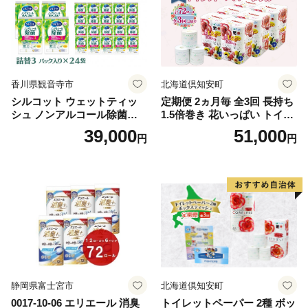
香川県観音寺市
北海道倶知安町
シルコット ウェットティッ
定期便 2ヵ月毎 全3回 長持ち
シュ ノンアルコール除菌詰
1.5倍巻き 花いっぱい トイレ
替（43枚×3P）×24袋 日用品
ットペーパー ダブル 45ｍ 計
39,000
51,000
円
円
おもちゃ 拭き取り 手拭き 外
72ロール 全18種 花柄 プリン
出時 お出かけ時 食事前 緑茶
ト ハーブ 香り付き 日本製 ま
カテキン配合
とめ買い 防災 常備品 ペーパ
ー 消耗品 備蓄 送料無料 北海
道 倶知安町 日用品
静岡県富士宮市
北海道倶知安町
0017-10-06 エリエール 消臭
トイレットペーパー 2種 ボッ