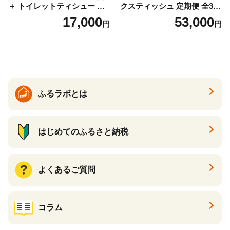
＋ トイレットティシュー し
クスティッシュ 定期便 全3
っかり香るフレッシュクリア
回 日本製 まとめ買い 防災
17,000
53,000
円
円
の香り ダブル 12ロール×6パ
常備品 日用雑貨 消耗品 生活
ック 72ロール 25m トイレ
必需品 大容量 備蓄 リサイク
ットペーパー パルプ100％ 消
ル ティッシュ ペーパー まと
臭 防臭 日用品 消耗品 備蓄
め買い 雑貨 倶知安町
ふるラボとは
はじめてのふるさと納税
よくあるご質問
コラム