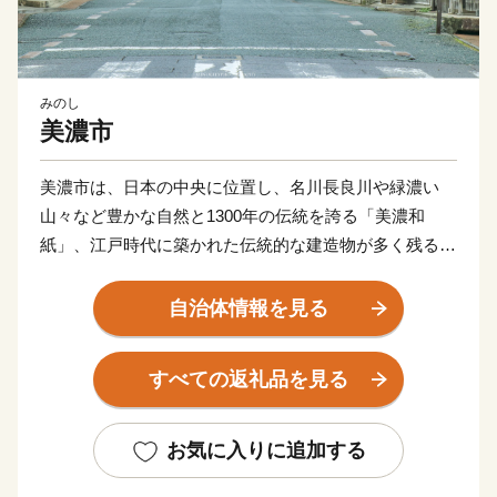
みのし
美濃市
美濃市は、日本の中央に位置し、名川長良川や緑濃い
山々など豊かな自然と1300年の伝統を誇る「美濃和
紙」、江戸時代に築かれた伝統的な建造物が多く残る
「うだつの上がる町並み（国重要伝統的建造物群保存地
区）」などがあり、伝統文化が息づくまちです。
自治体情報を見る
また、「うだつの上がる町並み」で毎年開催される美濃
和紙あかりアート展は、数多くの独創的なあかりの作品
すべての返礼品を見る
が展示され、幻想的な世界が醸し出されます。
お気に入りに追加する