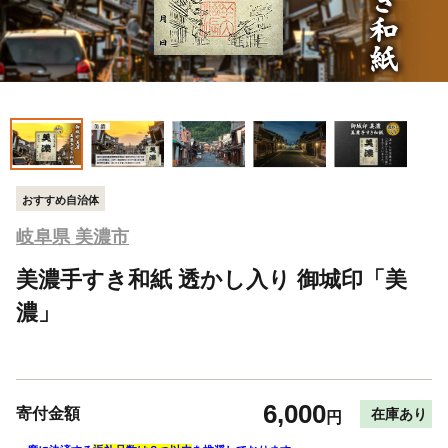
おすすめ自治体
岐阜県 美濃市
美濃手すき和紙 透かし入り 御城印「美
濃」
6,000
寄付金額
在庫あり
円