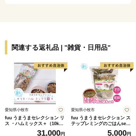
関連する返礼品 | "雑貨・日用品"
愛知県小牧市
愛知県小牧市
fuu うまうまセレクション リ
fuu うまうまセレクション ス
ス ・ハムミックス＋（10k
テップレミングのごはんset
g）
（830g）
31,000
5,000
円
円