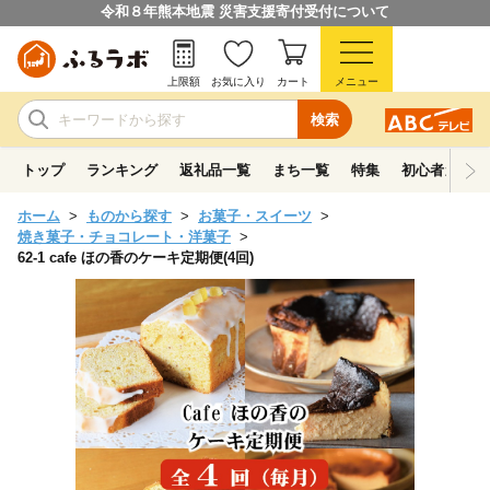
令和８年熊本地震 災害支援寄付受付について
上限額
お気に入り
カート
メニュー
検索
トップ
ランキング
返礼品一覧
まち一覧
特集
初心者ガイド
ホーム
ものから探す
お菓子・スイーツ
焼き菓子・チョコレート・洋菓子
62-1 cafe ほの香のケーキ定期便(4回)