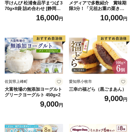
芋けんぴ 松浦食品芋まつば 3
メディアで多数紹介 賞味期
70g×8袋 詰め合わせ [静岡伊
限3分！「元祖お重の栗きん
勢丹(松浦食品) 静岡県 吉田町
とんモンブラン」 【未来の
16,000
10,000
円
円
22424274] 芋ケンピ セット
ご褒美】スイーツ 栗 モンブ
小袋 個包装 小分け
ラン くりきんとん デザート
ご褒美 お取り寄せ くり お菓
子 菓子 F4N-2298
佐賀県上峰町
愛知県小牧市
大富牧場の無添加ヨーグルト
三幸の福どら（黒ごまあん）
グリークヨーグルト 450g×2
9,000
円
9,000
円