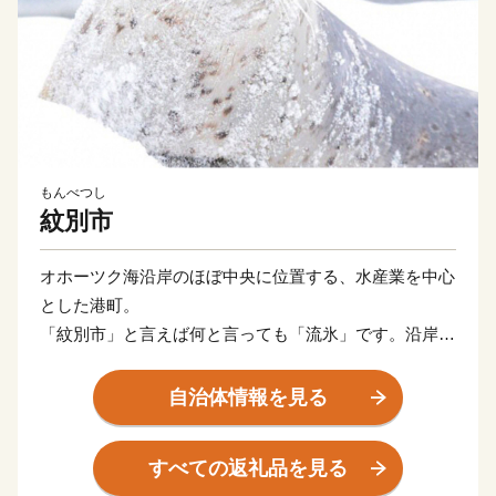
もんべつし
紋別市
オホーツク海沿岸のほぼ中央に位置する、水産業を中心
とした港町。
「紋別市」と言えば何と言っても「流氷」です。沿岸を
真っ白に埋めつくす雄大な景色は圧巻で、流氷砕氷船
「ガリンコ号」と共に北海道遺産に登録されています。
自治体情報を見る
オホーツク海の流氷が運んできた栄養たっぷりのプラン
クトンの恵みを受けて育まれた、毛ガニ・ズワイ・タラ
すべての返礼品を見る
バの三大ガニ、ホタテなどの豊富な魚介類をご堪能くだ