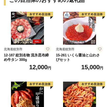
この自治体のおすすめの返礼品
北海道紋別市
北海道紋別市
12-187 紋別名物 流氷昆布締
15-261 いくら醤油と山わさ
め牛タン 300g
びセット
12,000
15,000
円
円