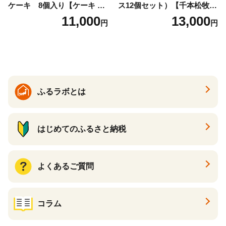
ケーキ 8個入り【ケーキ チ
ス12個セット）【千本松牧
ーズケーキ 人気スイーツ お
場】 ns025-014-12 【デザー
11,000
13,000
円
円
すすめスイーツ 神戸スイー
ト 詰め合わせ ギフト】
ツ 新感覚チーズケーキ おす
すめケーキ 兵庫県 神戸市 D0
910-17】
ふるラボとは
はじめてのふるさと納税
よくあるご質問
コラム