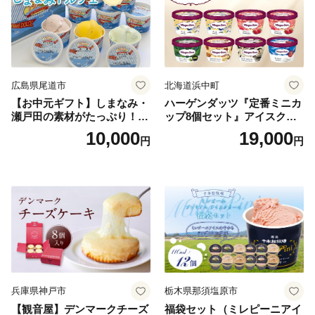
広島県尾道市
北海道浜中町
【お中元ギフト】しまなみ・
ハーゲンダッツ『定番ミニカ
瀬戸田の素材がたっぷり！ジ
ップ8個セット』アイスクリ
ェラート8個
ーム アイス スイーツ デザー
10,000
19,000
円
円
ト_H0016-104
兵庫県神戸市
栃木県那須塩原市
【観音屋】デンマークチーズ
福袋セット（ミレピーニアイ