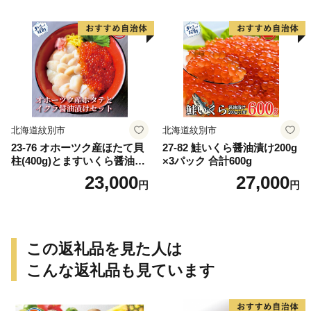
北海道紋別市
北海道紋別市
23-76 オホーツク産ほたて貝
27-82 鮭いくら醤油漬け200g
柱(400g)とますいくら醤油(2
×3パック 合計600g
00g)セット
23,000
27,000
円
円
この返礼品を見た人は
こんな返礼品も見ています