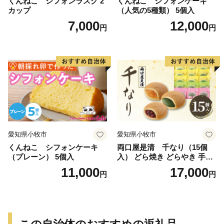
くんねこ シフォンラスク 2
くんねこ シフォンケーキ
カップ
（人気の5種類） 5個入
7,000
12,000
円
円
愛知県小牧市
愛知県小牧市
くんねこ シフォンケーキ
両口屋是清 千なり（15個
（プレーン） 5個入
入） どら焼き どらやき 手土
産 お土産 土産 丹波大納言小
11,000
17,000
円
円
豆 抹茶 林檎 りんご 慶事 お
祝い 法事 法要 詰め合わせ お
取り寄せ 瓢箪 豊臣秀吉 焼印
個包装 贈り物 老舗 お茶菓子