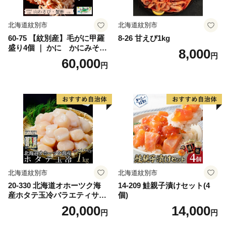
北海道紋別市
北海道紋別市
60-75 【紋別産】毛がに甲羅
8-26 甘えび1kg
盛り4個 ｜ かに かにみそ
8,000
円
無添加 山わさび 蟹酢付
60,000
円
北海道紋別市
北海道紋別市
20-330 北海道オホーツク海
14-209 鮭親子漬けセット(4
産ホタテ玉冷バラエティサイ
個)
ズ(1kg)｜ 訳あり サイズ不揃
20,000
14,000
円
円
い