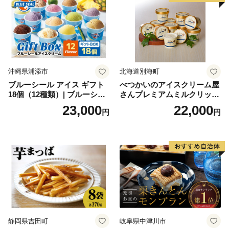
沖縄県浦添市
北海道別海町
ブルーシール アイス ギフト
べつかいのアイスクリーム屋
18個（12種類）| ブルーシー
さんプレミアムミルクリッチ
ルアイス ブルーシールアイ
12個（AP-01）（ 北海道アイ
23,000
22,000
円
円
スクリーム 着日指定可能 送
ス 北海道産アイス アイス ア
料無料 ジェラート 沖縄県 バ
イススイーツ アイスクリー
ースデー 贈り物 プレゼント
ム 北海道産アイスクリーム
誕生日 カップ 詰め合わせ バ
道産アイス 道産アイスクリ
ラエティ | バニラ チョコレー
ーム ギフト 詰合せ 詰め合わ
ト ストロベリー ピスタチオ
せ ふるさと納税 ）
バニラ＆クッキー ウベ 沖縄
紅イモ 塩ちんすこう 沖縄シ
ークヮーサー 沖縄黒糖 琉球
ロイヤルミルクティ 沖縄パ
イン
静岡県吉田町
岐阜県中津川市