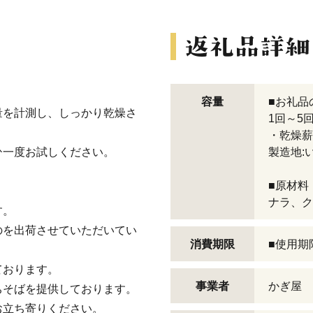
容量
■お礼品
量を計測し、しっかり乾燥さ
1回～5
・乾燥薪(
ひ一度お試しください。
製造地:
■原材料
ナラ、ク
す。
のを出荷させていただいてい
消費期限
■使用期
ております。
事業者
かぎ屋
ちそばを提供しております。
お立ち寄りください。