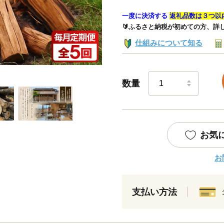
一度に決済する
返礼品数は３つ以
🔰ふるさと納税が初めての方、詳
仕組みについて知る
数量
お気
お
支払い方法