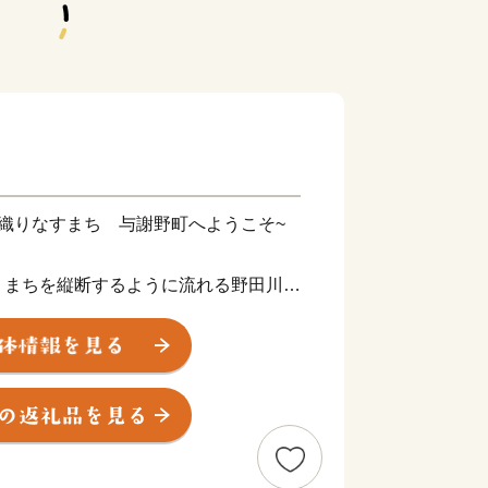
織りなすまち 与謝野町へようこそ~
まちを縦断するように流れる野田川。
」を望む阿蘇海。与謝野町は、水と緑と
町です。
町・岩滝町・野田川町が合併し生まれ
38km2に、約２万２千人が暮らしてお
街並みや集落が連なります。日本海に面し