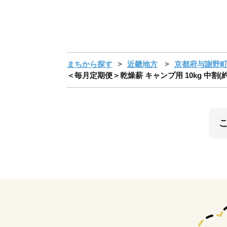
まちから探す
近畿地方
京都府与謝野
＜毎月定期便＞乾燥薪 キャンプ用 10kg 中割(約3