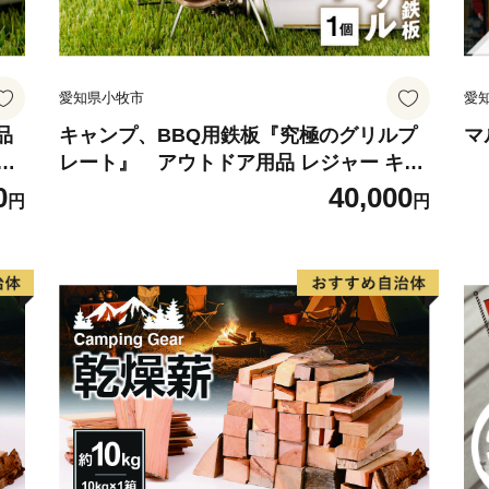
与謝野町では、平成30年
的計画の指針として、まち
織りなす新たな未来」とし
愛知県小牧市
愛
住民と行政の協働によるま
ことは自分でする「自助」
品
キャンプ、BBQ用鉄板『究極のグリルプ
マ
五
レート』 アウトドア用品 レジャー キャ
助」、企業・事業所の地域
ンプ バーベキュー BBQ 鉄板
0
40,000
「公助」。これらそれぞれ
円
円
協働（総働）のまちづくり
あなたの想いを与謝野町の
■ 与謝野町ふるさと納税特
――――――――――――
※長期不在等による特典未
できません。確実にお受け
※与謝野町にお住まいの方