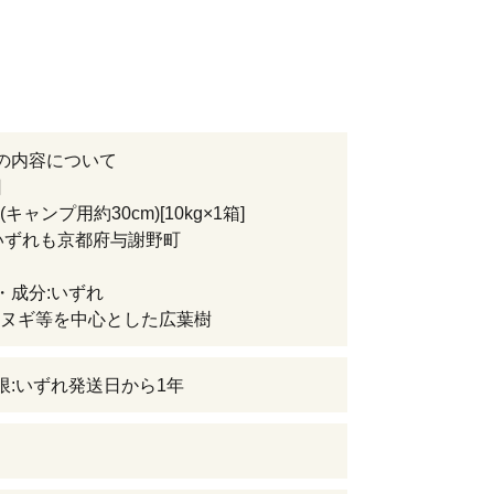
の内容について
回
キャンプ用約30cm)[10kg×1箱]
いずれも京都府与謝野町
・成分:いずれ
ヌギ等を中心とした広葉樹
限:いずれ発送日から1年