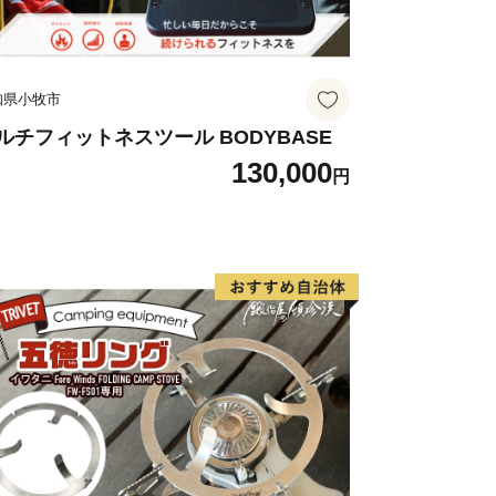
度より９年間のまちづくりを行う総合
の未来像を「人・自然・伝統 与謝野で
ました。
知県小牧市
ちづくりを基本理念に、自分でできる
、地域でできることは地域でする「共
ルチフィットネスツール BODYBASE
130,000
貢献である「商助」、そして行政が行う
円
の「助」が補完し合う、地域全体による
に与謝野町は取り組んでいます。
未来へとつなぎます。
典（返礼品）について
―――――――――――――
受領の場合、特典を再度送付することは
取りいただくようお願いします。
からのご寄附の場合は、特典を送付する