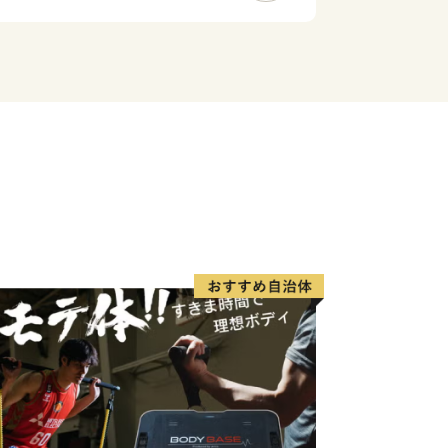
福知山市、東は宮津市、西は京丹後市、
新緑、夏はひまわり畑、秋は黄金色の稲
」と呼ばれる季節風が雪を運ぶ、季節毎
る地域です。
産業や農業の技術を長年にわたり継承
わられた技術を磨き上げ、伝統の中に現
とで、現代のものづくりとして伝統を
今日までの文化と伝統を紡ぎ織りなし
」、農業分野における独自モデル「自然
は、与謝野町の誇りの結晶です。これら
をお届けすることで、遠くにいても与謝
るさと与謝野を感じていただければと思