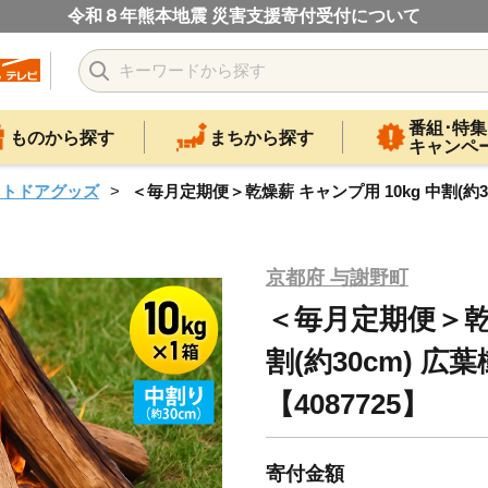
令和８年熊本地震 災害支援寄付受付について
番組･特集
ものから探す
まちから探す
キャンペ
ウトドアグッズ
＜毎月定期便＞乾燥薪 キャンプ用 10kg 中割(約30
京都府 与謝野町
＜毎月定期便＞乾燥
割(約30cm) 
【4087725】
寄付金額