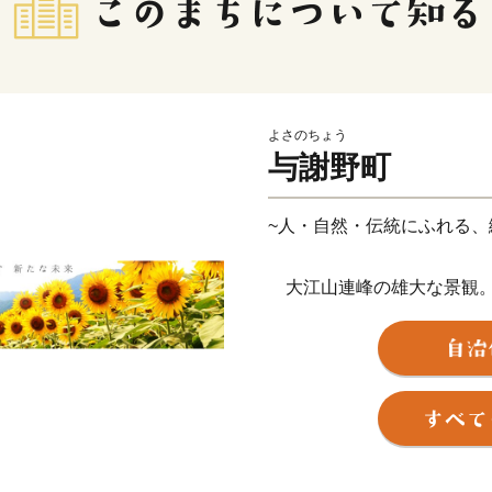
よさのちょう
与謝野町
~人・自然・伝統にふれる、
大江山連峰の雄大な景観。
そして、日本三景「天橋立
空の自然に恵まれた美しい
平成18年３月１日に加悦
た与謝野町は、総面積108.
り、南北約20km の間に