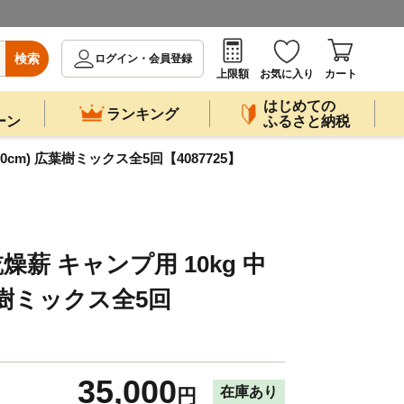
検索
ログイン・会員登録
上限額
お気に入り
カート
はじめての
ランキング
ーン
ふるさと納税
cm) 広葉樹ミックス全5回【4087725】
薪 キャンプ用 10kg 中
広葉樹ミックス全5回
35,000
在庫あり
円