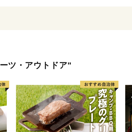
た丹後半島を屋根に、南は
北は伊根町と隣接し、春は
穂と紅葉、冬は「うらにし
に自然が様々な表情をみせ
この美しい環境の中、織物
してきました。古くより培
代の新しい風を吹き込むこ
ポーツ・アウトドア"
脈々と受け継いでいます。
ものづくりのまちとして、
てきた名産「丹後ちりめん
循環農業」による産品など
高品質で安心・安全な価値
野町の「いま」を感じ、ふ
っています。