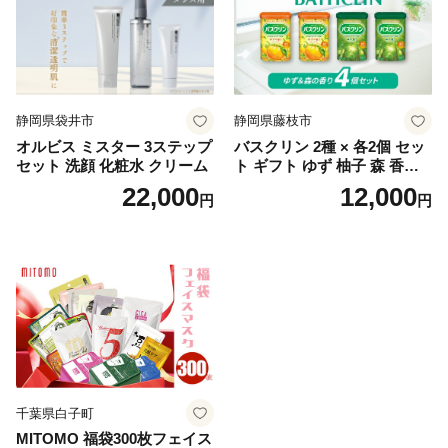
静岡県袋井市
静岡県藤枝市
オルビス ミスター 3ステップ
バスクリン 2種 × 各2個 セッ
セット 洗顔 化粧水 クリーム
ト ギフト ゆず 柚子 森 香り
日用品 お風呂 バス用品 温活
22,000
12,000
円
円
アロマ 香り まとめ買い静岡
県 藤枝市 医薬部外品
千葉県白子町
MITOMO 福袋300枚フェイス