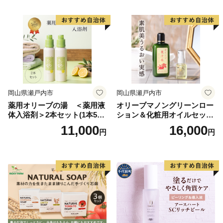
岡山県瀬戸内市
岡山県瀬戸内市
薬用オリーブの湯 ＜薬用液
オリーブマノングリーンロー
体入浴剤＞2本セット(1本500
ション＆化粧用オイルセット
ml） 美容
美容グッズ スキンケア 化粧
11,000
16,000
円
円
水