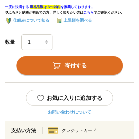
一度に決済する
返礼品数は３つ以内
を推奨しております。
🔰ふるさと納税が初めての方、詳しく知りたい方は
こちら
でご確認ください。
仕組みについて知る
上限額を調べる
数量
寄付する
お気に入りに追加する
お問い合わせについて
支払い方法
クレジットカード