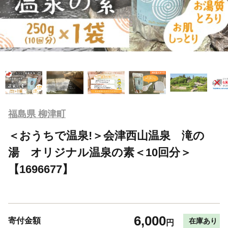
福島県 柳津町
＜おうちで温泉!＞会津西山温泉 滝の
湯 オリジナル温泉の素＜10回分＞
【1696677】
6,000
寄付金額
在庫あり
円