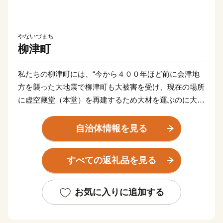
やないづまち
柳津町
私たちの柳津町には、“今から４００年ほど前に会津地
方を襲った大地震で柳津町も大被害を受け、現在の場所
に虚空藏堂（本堂）を再建するため大材を運ぶのに大変
困り果てていたところ、仏のお導きか、どこからともな
く力強そうな赤毛の牛の群れが現れ、大材運搬に苦労し
自治体情報を見る
ていた黒毛の牛を助けた”という、赤べこ伝説が伝わる
「赤べこ伝説発祥の地」です。町の至る所で赤べこを発
すべての返礼品を見る
見することができます。
また、「いで湯の里」として知られています。昭和６
お気に入りに追加する
２年に圓藏寺境内でボーリングをして源泉の湧出に成功
し開湯した新興の温泉で、悠々と流れる只見川を見下ろ