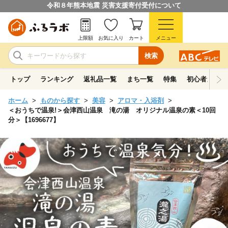
令和８年熊本地震 災害支援寄付受付について
上限額
お気に入り
カート
メニュー
検索
トップ
ランキング
返礼品一覧
まち一覧
特集
初心者ガイド
ホーム
ものから探す
美容
アロマ・入浴剤
＜おうちで温泉!＞会津西山温泉 滝の湯 オリジナル温泉の素＜10回
分＞【1696677】