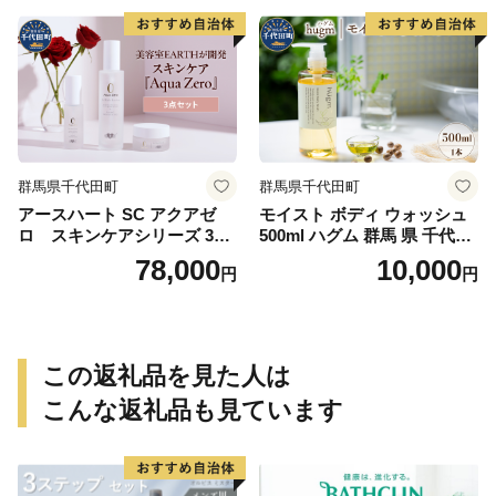
群馬県千代田町
群馬県千代田町
アースハート SC アクアゼ
モイスト ボディ ウォッシュ
ロ スキンケアシリーズ 3点
500ml ハグム 群馬 県 千代田
セット
町 〈アペックス〉
78,000
10,000
円
円
この返礼品を見た人は
こんな返礼品も見ています