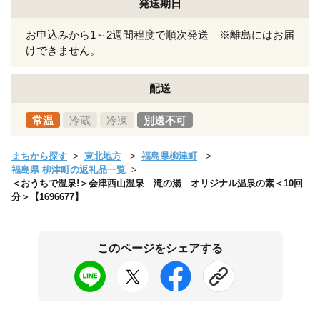
発送期日
お申込みから1～2週間程度で順次発送 ※離島にはお届
けできません。
配送
常温
冷蔵
冷凍
別送不可
まちから探す
東北地方
福島県柳津町
福島県 柳津町の返礼品一覧
＜おうちで温泉!＞会津西山温泉 滝の湯 オリジナル温泉の素＜10回
分＞【1696677】
このページをシェアする