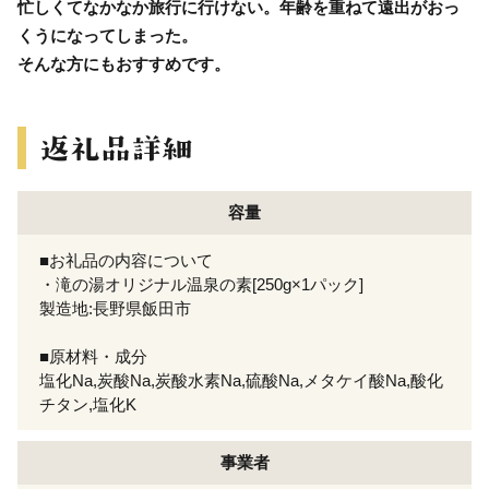
忙しくてなかなか旅行に行けない。年齢を重ねて遠出がおっ
くうになってしまった。
そんな方にもおすすめです。
容量
■お礼品の内容について
・滝の湯オリジナル温泉の素[250g×1パック]
製造地:長野県飯田市
■原材料・成分
塩化Na,炭酸Na,炭酸水素Na,硫酸Na,メタケイ酸Na,酸化
チタン,塩化K
事業者