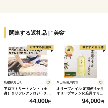
しながら入る柳津温泉は身も心もリラックスさせてくれ
ます。古くは湯治場として栄え、この地にある8つの源
泉に順番に入浴すると、万病も一遍に治る「神の湯」と
も言われる西山温泉は、現在でも多くの湯治客が訪れ、
温泉街にある旅館は、それぞれ異なった源泉を持つな
関連する返礼品 | "美容"
ど、湯量が豊富であるのが特徴です。
赤べこで賑わう門前町、四季を彩る美しい自然、豊富な
温泉など、様々な魅力に溢れた柳津町に、楽しい旅の思
い出作りと疲れを癒しに来てください。
柳津町長 小林 功
島根県海士町
岡山県瀬戸内市
アロマトリートメント（全
オリーブオイル 定期便 6ヶ月
身）＆リフレグソロジーチケ
オリーブマノン化粧用オリー
ット
ブオイル 200ml オリーブ オ
44,000
94,000
円
円
イル 美容 スキンケア 化粧用
油 オリーブ油 お楽しみ