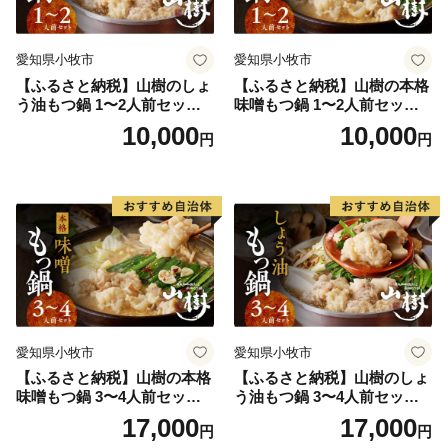
愛知県小牧市
愛知県小牧市
【ふるさと納税】山樹のしょ
【ふるさと納税】山樹の本格
う油もつ鍋 1〜2人前セット
味噌もつ鍋 1〜2人前セット
山樹 国産 牛もつ ホルモン モ
山樹 国産 牛もつ ホルモン モ
10,000
10,000
円
円
ツ オンライン飲み会 ホーム
ツ オンライン飲み会 ホーム
パーティー 宅飲み 鍋セット
パーティー 宅飲み 鍋セット
お取り寄せグルメ おうち時
お取り寄せグルメ おうち時
間
間
愛知県小牧市
愛知県小牧市
【ふるさと納税】山樹の本格
【ふるさと納税】山樹のしょ
味噌もつ鍋 3〜4人前セット
う油もつ鍋 3〜4人前セット
山樹 国産 牛もつ ホルモン モ
山樹 国産 牛もつ ホルモン モ
17,000
17,000
円
円
ツ オンライン飲み会 ホーム
ツ オンライン飲み会 ホーム