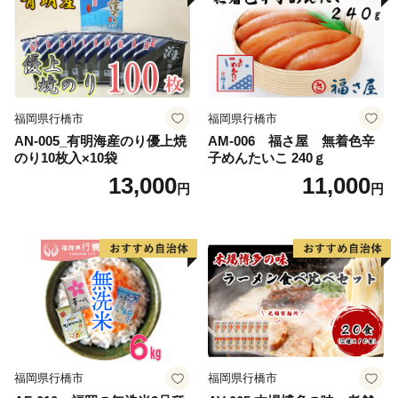
福岡県行橋市
福岡県行橋市
AN-005_有明海産のり優上焼
AM-006 福さ屋 無着色辛
のり10枚入×10袋
子めんたいこ 240ｇ
13,000
11,000
円
円
福岡県行橋市
福岡県行橋市