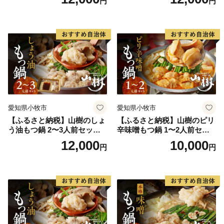
円
円
ツ オンライン飲み会 ホーム
モツ オンライン飲み会 ホー
パーティー 宅飲み 鍋セット
ムパーティー 宅飲み 鍋セッ
お取り寄せグルメ おうち時
ト お取り寄せグルメ おうち
間
時間
愛知県小牧市
愛知県小牧市
【ふるさと納税】山樹のしょ
【ふるさと納税】山樹のピリ
う油もつ鍋 2〜3人前セット
辛味噌もつ鍋 1〜2人前セッ
山樹 国産 牛もつ ホルモン モ
ト 山樹 国産 牛もつ ホルモン
12,000
10,000
円
円
ツ オンライン飲み会 ホーム
モツ オンライン飲み会 ホー
パーティー 宅飲み 鍋セット
ムパーティー 宅飲み 鍋セッ
お取り寄せグルメ おうち時
ト お取り寄せグルメ おうち
間
時間