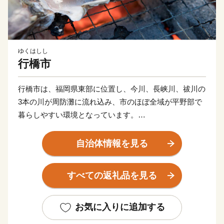
ゆくはしし
行橋市
行橋市は、福岡県東部に位置し、今川、長峡川、祓川の
3本の川が周防灘に流れ込み、市のほぼ全域が平野部で
暮らしやすい環境となっています。
市の南西部には水田地帯が広がり近郊型農業が行われて
います。また周防灘にも面しているため漁業も盛んな町
自治体情報を見る
です。
近年では、市内を通る東九州自動車道、国道201号バイ
すべての返礼品を見る
パスが開通し一層インフラの整備が進み、京築地区の中
核都市として着実に発展を続けています。
お気に入りに追加する