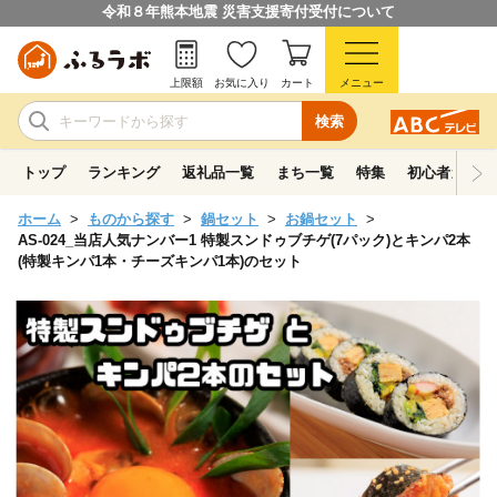
令和８年熊本地震 災害支援寄付受付について
上限額
お気に入り
カート
メニュー
検索
トップ
ランキング
返礼品一覧
まち一覧
特集
初心者ガイド
ホーム
ものから探す
鍋セット
お鍋セット
AS-024_当店人気ナンバー1 特製スンドゥブチゲ(7パック)とキンパ2本
(特製キンパ1本・チーズキンパ1本)のセット