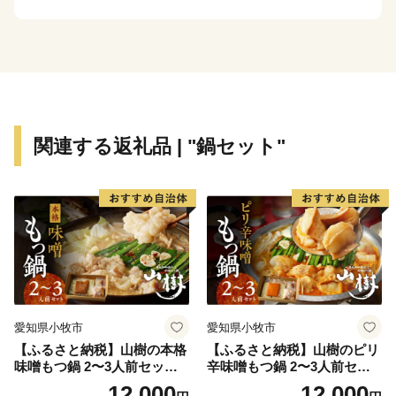
関連する返礼品 | "鍋セット"
愛知県小牧市
愛知県小牧市
【ふるさと納税】山樹の本格
【ふるさと納税】山樹のピリ
味噌もつ鍋 2〜3人前セット
辛味噌もつ鍋 2〜3人前セッ
山樹 国産 牛もつ ホルモン モ
ト 山樹 国産 牛もつ ホルモン
12,000
12,000