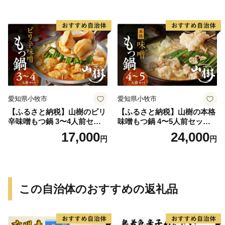
パーティー 宅飲み 鍋セット
パーティー 宅飲み 鍋セット
お取り寄せグルメ おうち時
お取り寄せグルメ おうち時
間
間
愛知県小牧市
愛知県小牧市
【ふるさと納税】山樹のピリ
【ふるさと納税】山樹の本格
辛味噌もつ鍋 3〜4人前セッ
味噌もつ鍋 4〜5人前セット
ト 山樹 国産 牛もつ ホルモン
山樹 国産 牛もつ ホルモン モ
17,000
24,000
円
円
モツ オンライン飲み会 ホー
ツ オンライン飲み会 ホーム
ムパーティー 宅飲み 鍋セッ
パーティー 宅飲み 鍋セット
ト お取り寄せグルメ おうち
お取り寄せグルメ おうち時
時間
間
この自治体のおすすめの返礼品