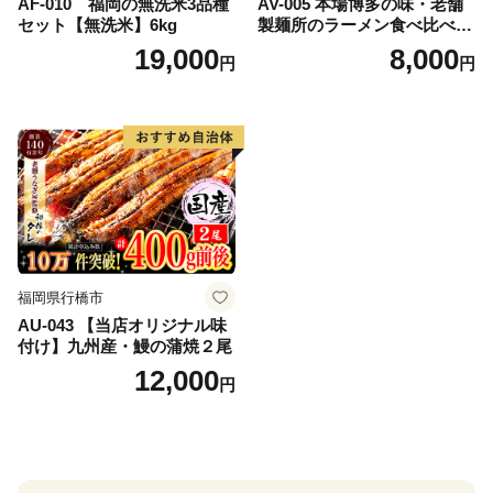
AF-010 福岡の無洗米3品種
AV-005 本場博多の味・老舗
セット【無洗米】6kg
製麺所のラーメン食べ比べセ
ット（２種類×各１０食）
19,000
8,000
円
円
福岡県行橋市
AU-043 【当店オリジナル味
付け】九州産・鰻の蒲焼２尾
12,000
円