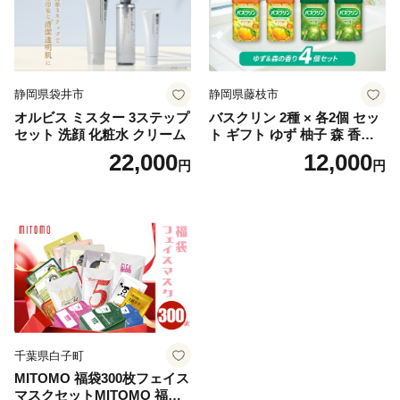
静岡県袋井市
静岡県藤枝市
オルビス ミスター 3ステップ
バスクリン 2種 × 各2個 セッ
セット 洗顔 化粧水 クリーム
ト ギフト ゆず 柚子 森 香り
日用品 お風呂 バス用品 温活
22,000
12,000
円
円
アロマ 香り まとめ買い静岡
県 藤枝市 医薬部外品
千葉県白子町
MITOMO 福袋300枚フェイス
マスクセットMITOMO 福袋3