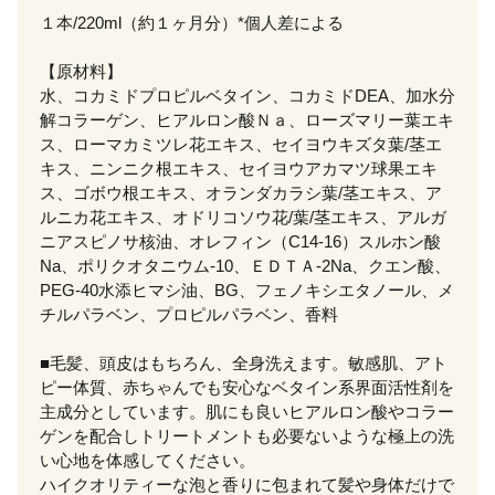
１本/220ml（約１ヶ月分）*個人差による
【原材料】
水、コカミドプロピルベタイン、コカミドDEA、加水分
解コラーゲン、ヒアルロン酸Ｎａ、ローズマリー葉エキ
ス、ローマカミツレ花エキス、セイヨウキズタ葉/茎エ
キス、ニンニク根エキス、セイヨウアカマツ球果エキ
ス、ゴボウ根エキス、オランダカラシ葉/茎エキス、ア
ルニカ花エキス、オドリコソウ花/葉/茎エキス、アルガ
ニアスピノサ核油、オレフィン（C14-16）スルホン酸
Na、ポリクオタニウム-10、ＥＤＴＡ-2Na、クエン酸、
PEG-40水添ヒマシ油、BG、フェノキシエタノール、メ
チルパラベン、プロピルパラベン、香料
■毛髪、頭皮はもちろん、全身洗えます。敏感肌、アト
ピー体質、赤ちゃんでも安心なベタイン系界面活性剤を
主成分としています。肌にも良いヒアルロン酸やコラー
ゲンを配合しトリートメントも必要ないような極上の洗
い心地を体感してください。
ハイクオリティーな泡と香りに包まれて髪や身体だけで