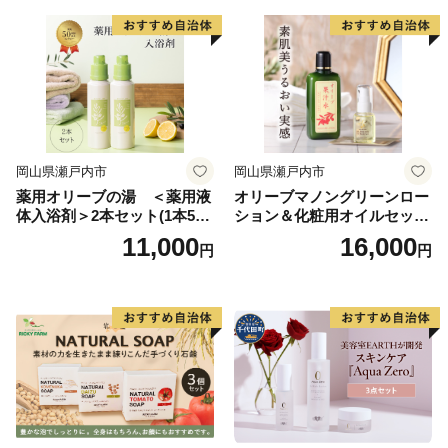
岡山県瀬戸内市
岡山県瀬戸内市
薬用オリーブの湯 ＜薬用液
オリーブマノングリーンロー
体入浴剤＞2本セット(1本500
ション＆化粧用オイルセット
ml） 美容
美容グッズ スキンケア 化粧
11,000
16,000
円
円
水