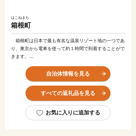
はこねまち
箱根町
箱根町は日本で最も有名な温泉リゾート地の一つであ
り、東京から電車を使って約１時間で到着することがで
きます。
新幹線の停車駅や東名高速道路のインターチェンジから
のアクセスも非常に良く、東京、京都、大阪、富士山な
自治体情報を見る
ど日本で人気の観光地を周遊する旅の滞在地として便利
な立地にあります。
すべての返礼品を見る
そのため、国内外から毎年2000万人を超える観光客が
訪れます。富士箱根伊豆国立公園の中央に位置し、世界
文化遺産にも登録されている富士山を近くに見ることも
お気に入りに追加する
出来ます。
箱根には、約20種類もある豊富な温泉、明鏡芦ノ湖を