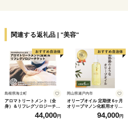
はじめとした美しい自然とそれに調和した多彩な美術
館、100を超える旅館やホテルがあり、また、登山電
車、ケーブルカー、ロープウェイ、遊覧船などのバラエ
ティーに富んだ乗り物、江戸時代の様子を色濃く残す箱
関連する返礼品 | "美容"
根旧街道や伝統工芸品など、様々な魅力を持つ一大リゾ
ートです。
箱根町では、「ふるさと納税制度」を活用し、箱根町
のまちづくりを応援していただける皆様からの寄付を募
っています。
箱根町出身の方や箱根町を訪れたことのある方など、
「箱根ファン」の皆様の応援をお待ちしています。
島根県海士町
岡山県瀬戸内市
アロマトリートメント（全
オリーブオイル 定期便 6ヶ月
身）＆リフレグソロジーチケ
オリーブマノン化粧用オリー
ット
ブオイル 200ml オリーブ オ
44,000
94,000
円
円
イル 美容 スキンケア 化粧用
油 オリーブ油 お楽しみ