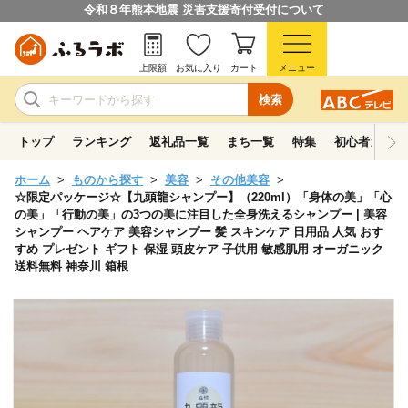
令和８年熊本地震 災害支援寄付受付について
上限額
お気に入り
カート
メニュー
検索
トップ
ランキング
返礼品一覧
まち一覧
特集
初心者ガイド
ホーム
ものから探す
美容
その他美容
☆限定パッケージ☆【九頭龍シャンプー】（220ml）「身体の美」「心
の美」「行動の美」の3つの美に注目した全身洗えるシャンプー | 美容
シャンプー ヘアケア 美容シャンプー 髪 スキンケア 日用品 人気 おす
すめ プレゼント ギフト 保湿 頭皮ケア 子供用 敏感肌用 オーガニック
送料無料 神奈川 箱根