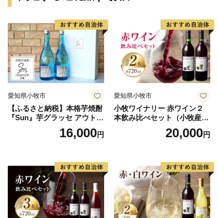
「手間暇を惜しまず」という意味で使われてきた方言で
す。
2011年3月11日に発生した東日本大震災．．．．．
飯舘村は2011年の東日本大震災に伴う原発事故の影響
を受けましたが、
全国の皆様からの温かいご支援・応援をいただき復興に
愛知県小牧市
愛知県小牧市
向けて１歩ずつ歩んで参りました。
【ふるさと納税】本格芋焼酎
小牧ワイナリー 赤ワイン２
これまでご支援してくださったたくさんの皆様に感謝申
『Sun』芋グラッセ アウトド
本飲み比べセット（小牧産ぶ
し上げます。
ア ソロキャンプ ベランピン
どう100％使用）
16,000
20,000
円
円
グ 巣ごもり 就労支援
本当にありがとうございます。
現在は村内のほぼ全域で避難指示が解除され、復興拠点
の「 道の駅 までい館 」、子ども達の遊び場「 ふ
かや風の子広場 」なども整備されました。
飯舘村はこれからも、『 明日が待ち遠しくなるよう
な、ワクワクする楽しいふるさと 』の実現を目指して
頑張ります。