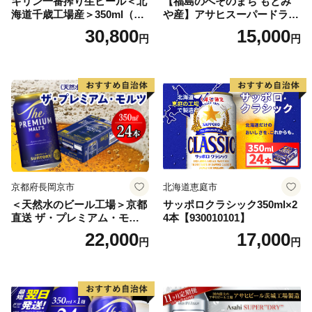
キリン一番搾り生ビール＜北
【福島のへそのまち もとみ
海道千歳工場産＞350ml（24
や産】アサヒスーパードライ
本） 2ケース
350ml×24本 合計8.4L 1ケー
30,800
15,000
円
円
ス アルコール度数5% 缶ビー
ル お酒 ビール アサヒ スーパ
ードライ super dry 24缶 辛
口 送料無料 カメイ 本宮市
【07214-0206】
京都府長岡京市
北海道恵庭市
＜天然水のビール工場＞京都
サッポロクラシック350ml×2
直送 ザ・プレミアム・モル
4本【930010101】
ツ 350ml×24本 プレモル [149
22,000
17,000
円
円
5]