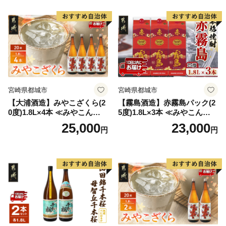
宮崎県都城市
宮崎県都城市
【大浦酒造】みやこざくら(2
【霧島酒造】赤霧島パック(2
0度)1.8L×4本 ≪みやこんじょ
5度)1.8L×3本 ≪みやこんじょ
特急便≫_AD-0771
特急便≫_23-07-K03P-1800-3
25,000
23,000
円
円
-Q