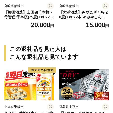
宮崎県都城市
宮崎県都城市
【柳田酒造】山田錦千本桜・
【大浦酒造】みやこざくら(2
母智丘 千本桜(25度)1.8L×2本
0度)1.8L×2本 ≪みやこんじょ
≪みやこんじょ特急便≫_AC
特急便≫_MJ-0771
20,000
15,000
円
円
-0751
この返礼品を見た人は
こんな返礼品も見ています
北海道千歳市
福島県本宮市