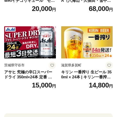
WRIイチゴリキュール セッ
A（八海山・久保田・雪中
ト（箱入り）【大人の味 酒
梅・越乃寒梅・かたふね・千
20,000
68,000
円
円
お酒 洋酒 スピリッツ クラフ
代の光）
トジン 国産 sake SAKE gin
GIN liqueur LIQUEUR お酒
セット 詰め合わせ カクテル
ソーダ割り アルコール ロッ
ク ソーダ ジントニック 】
茨城県守谷市
滋賀県多賀町
アサヒ 究極の辛口スーパー
キリン 一番搾り 生ビール 35
ドライ 350ml×24本 定番 ビー
0ml × 24本 | キリン一番搾り
ル 缶ビール 酒 お酒 アルコー
キリンビール 一番搾り ビー
15,000
14,800
円
円
ル 辛口
ル 24缶 きりんいちばんしぼ
り キリン一番搾り びーる 1
ケース 24缶 24本 キリン一番
搾り KIRIN きりん 麒麟 キリ
ン一番搾り いちばんしぼり
キリン一番搾り 父の日 ちち
の日