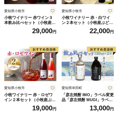
飯舘村をぜひ応援してください！！ 皆様の心温まるご
愛知県小牧市
愛知県小牧市
支援をお待ちしております。
小牧ワイナリー 赤ワイン３
小牧ワイナリー 赤・白ワイ
本飲み比べセット（小牧産ぶ
ン２本セット（小牧産ぶどう
どう100％使用）
100％使用）
29,000
22,000
円
円
愛知県小牧市
愛知県幸田町
小牧ワイナリー 赤・ロゼワ
「彦左焼酎 IMO」ラベル変更
イン２本セット（小牧産ぶど
品「彦左焼酎 MUGI」ラベル
う100％使用）
変更品 飲み比べ セット 合計
19,000
13,000
円
円
2本 720ml×各1本 25度 焼酎
お酒 麦焼酎 芋焼酎