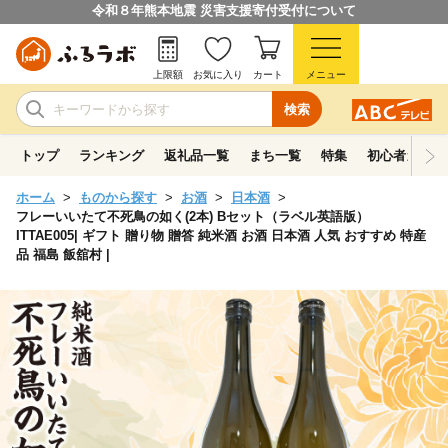
令和８年熊本地震 災害支援寄付受付について
上限額
お気に入り
カート
メニュー
検索
トップ
ランキング
返礼品一覧
まち一覧
特集
初心者ガイド
ホーム
ものから探す
お酒
日本酒
フレーいいたて不死鳥の如く(2本) Bセット（ラベル英語版）
ITTAE005| ギフト 贈り物 贈答 純米酒 お酒 日本酒 人気 おすすめ 特産
品 福島 飯舘村 |