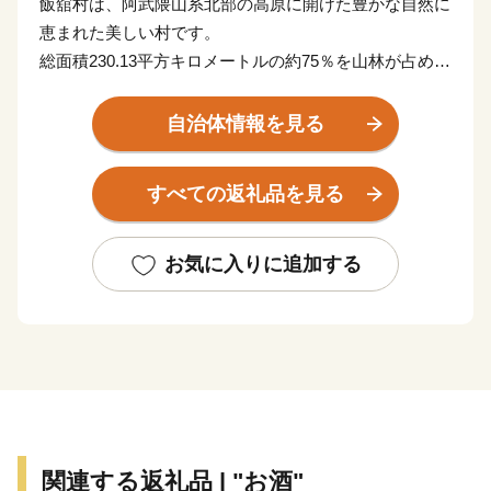
飯舘村は、阿武隈山系北部の高原に開けた豊かな自然に
恵まれた美しい村です。
総面積230.13平方キロメートルの約75％を山林が占めた
地形は比較的なだらかで、北に真野川、中央に新田川と
飯樋川、南部に比曽川が流れその流域に耕地が開かれ集
自治体情報を見る
落を形成しています。
年平均気温は約10度、年間降水量1,300ミリメートル前
すべての返礼品を見る
後で高原地帯独特の冷涼な気候にあります。
飯舘村は「までい」を理念に据えた村づくりが評価さ
れ、平成22年には「日本で最も美しい村」連合に加盟し
お気に入りに追加する
ました。
「までい」とは．．．
飯舘流のスローライフを「までいライフ」と呼び、村づ
くりの基本理念としてきました。
「までい」とは、「両手」「左右揃った手」という意味
の「真手（まて）」が語源。
関連する返礼品 | "お酒"
「大切に」「丁寧に」「じっくりと」「心をこめて」