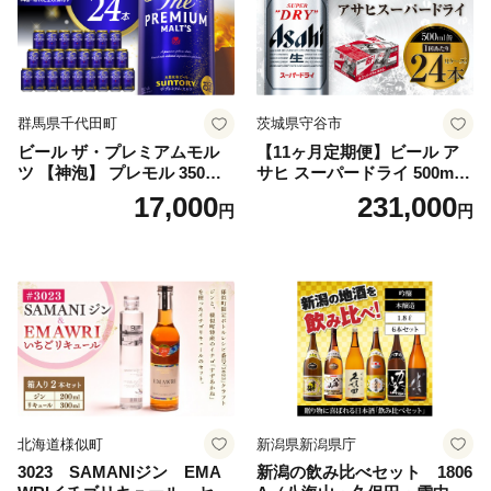
群馬県千代田町
茨城県守谷市
ビール ザ・プレミアムモル
【11ヶ月定期便】ビール ア
ツ 【神泡】 プレモル 350ml
サヒ スーパードライ 500ml 2
× 24本 サントリー〈天然水の
4本 1ケース×11ヶ月 | アサヒ
17,000
231,000
円
円
ビール工場〉群馬※沖縄・離
ビール 究極の辛口 酒 お酒 ア
島地域へのお届け不可
ルコール 生ビール Asahi ア
サヒビール スーパードライ s
uper dry 11回 缶ビール 缶 ギ
フト 内祝い 茨城県守谷市 送
料無料
北海道様似町
新潟県新潟県庁
3023 SAMANIジン EMA
新潟の飲み比べセット 1806