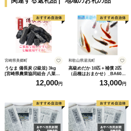
関連する返礼品 | "地域のお礼の品"
the center of Toyama. Prefecture and the smallest
municipality in Japan with an area of about 3.47 km2.
The main industry is agriculture. Taking advantage of
subsoil water from the majestic Tateyama Mountain and
fertile soil, Koshihikari rice is mainly producted in the area.
We have taken on the challenge of “building a community
for mutual support in raising children”. and we are
promoting community development with the private
宮崎県美郷町
和歌山県湯浅町
sector.
うなま 備長炭 (2級並) 3kg
高級めだか 10匹＋補償 2匹
The "En Musubi Project" that has been carried out in the
[宮崎県農業協同組合 八菜館
（品種はおまかせ）_BA6001
park will receive the Minister of Land, Infrastructure,
ひゅうが店 宮崎県 美郷町 31
n
12,000
13,000
円
円
ap0012] BBQ 七輪 焼肉 高火
Transport and Tourism Award It has attracted the attention
力 遠赤外線 長時間 燃焼 煙少
of many people from all over the country.
消臭 白炭 キャンプ バーベキ
ュー 宮崎県 産 送料無料