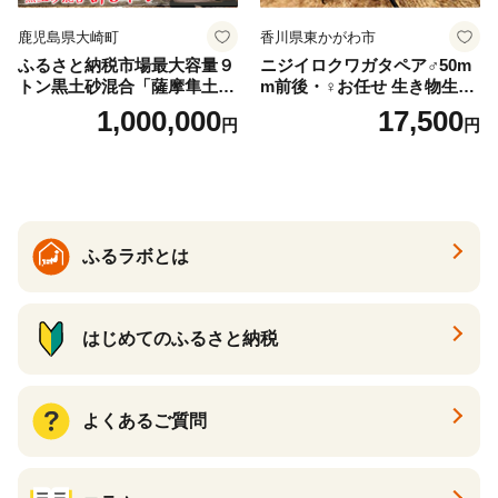
鹿児島県大崎町
香川県東かがわ市
ふるさと納税市場最大容量９
ニジイロクワガタペア♂50m
トン黒土砂混合「薩摩隼土」
m前後・♀お任せ 生き物生き
（夢と感動の演出のグラウン
物
1,000,000
17,500
円
円
ド用！）
ふるラボとは
はじめてのふるさと納税
よくあるご質問