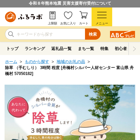
令和８年熊本地震 災害支援寄付受付について
上限額
お気に入り
カート
メニュー
検索
トップ
ランキング
返礼品一覧
まち一覧
特集
初心者ガイド
ホーム
ものから探す
地域のお礼の品
除草 （手むしり） 3時間 程度 [舟橋村シルバー人材センター 富山県 舟
橋村 57050182]