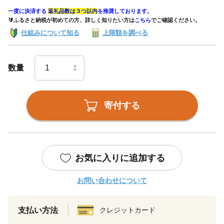
一度に決済する
返礼品数は３つ以内
を推奨しております。
🔰ふるさと納税が初めての方、詳しく知りたい方は
こちら
でご確認ください。
仕組みについて知る
上限額を調べる
数量
寄付する
お気に入りに追加する
お問い合わせについて
支払い方法
クレジットカード