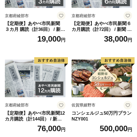
京都府綾部市
京都府綾部市
【定期便】あやべ市民新聞
【定期便】あやべ市民新聞６
３カ月 購読（計36回） / 新聞
カ月購読（計72回） / 新聞 情
情報誌 定期購読 綾部市 / 株
報誌 定期購読 綾部市 / 株式
19,000
38,000
円
円
式会社あやべ市民新聞社［B
会社あやべ市民新聞社［BSC
SCB001］
B002］
京都府綾部市
佐賀県嬉野市
【定期便】あやべ市民新聞12
コンシェルジュ50万円プラン
カ月購読（計144回） / 新聞
NZY001
情報誌 定期購読 綾部市 / 株
76,000
500,000
円
円
式会社あやべ市民新聞社［B
SCB003］