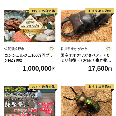
佐賀県嬉野市
香川県東かがわ市
コンシェルジュ100万円プラ
国産オオクワガタペア♂７０
ンNZY002
ミリ前後・♀お任せ 生き物生
き物
1,000,000
17,500
円
円