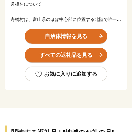
舟橋村について
舟橋村は、富山県のほぼ中心部に位置する北陸で唯一の
村、そして面積が約3.47km2と日本一小さな自治体で
す。
自治体情報を見る
主な産業は農業で、雄大な立山連峰からの伏流水と肥沃
な土壌を活かし、主にコシヒカリが生産されています。
すべての返礼品を見る
近年では、子育て共助のまちづくりに挑戦。民間企業の
皆さんとまちづくりを推進しており、公園で行われてい
る「園むすびプロジェクト」の取り組みは、第34回都市
お気に入りに追加する
公園等コンクールにて最高賞である国土交通大臣賞を受
賞するなど、全国から多くの方に注目いただいていま
す。
Introduction of Funahashi
Funahashi Village is the only village in Hokuriku located in