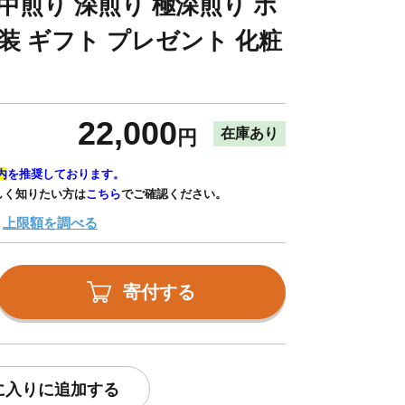
中煎り 深煎り 極深煎り ホ
装 ギフト プレゼント 化粧
22,000
在庫あり
円
内
を推奨しております。
しく知りたい方は
こちら
でご確認ください。
上限額を調べる
寄付する
に入りに追加する