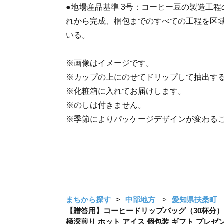
●地場産品基準 3号：コーヒー豆の製造工
れから完成、梱包までのすべての工程を区
いる。
※画像はイメージです。
※カップの上にのせてドリップして抽出す
※化粧箱に入れてお届けします。
※のしは付きません。
※季節によりパッケージデザインが変わる
まちから探す
中部地方
愛知県扶桑町
【贈答用】コーヒードリップバッグ（30杯分） 4
極深煎り ホット アイス 個包装 ギフト プレゼント 化