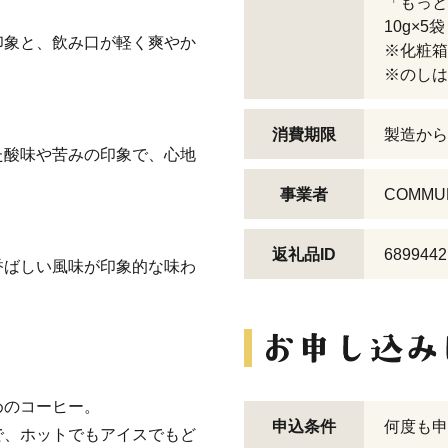
「もっ
10g×5袋
印象と、飲み口が軽く爽やか
※化粧箱
※のしは
消費期限
製造から
た酸味や苦みの印象で、心地
事業者
COMMU
返礼品ID
6899442
香ばしい風味が印象的な味わ
めのコーヒー。
申込条件
何度も申
で、ホットでもアイスでもど