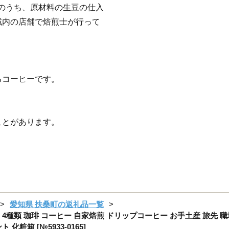
程のうち、原材料の生豆の仕入
域内の店舗で焙煎士が行って
るコーヒーです。
ことがあります。
愛知県 扶桑町の返礼品一覧
種類 珈琲 コーヒー 自家焙煎 ドリップコーヒー お手土産 旅先 職
粧箱 [№5933-0165]