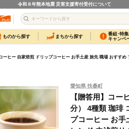
令和８年熊本地震 災害支援寄付受付について
番組･特集
ものから探す
まちから探す
キャンペ
ーヒー 自家焙煎 ドリップコーヒー お手土産 旅先 職場 おすすめ ブ
愛知県 扶桑町
【贈答用】コーヒ
分） 4種類 珈琲
プコーヒー お手土