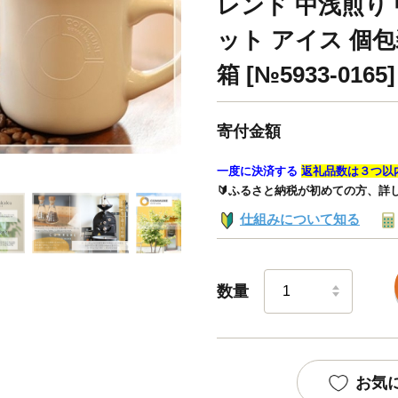
レンド 中浅煎り 
ット アイス 個包
箱 [№5933-0165]
寄付金額
一度に決済する
返礼品数は３つ以
🔰ふるさと納税が初めての方、詳
仕組みについて知る
数量
お気