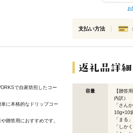
お
支払い方法
 WORKSで自家焙煎したコー
容量
【贈答用
内訳）
簡単に本格的なドリップコー
「さん
10g×10
「まる」
産や贈答用におすすめです。
「しかく