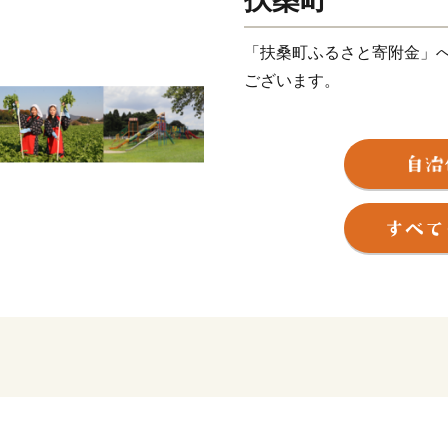
「扶桑町ふるさと寄附金」
ございます。
《ちょうどいい”田舎”》
扶桑町は、愛知県の北西部
帯で、近年は名古屋市への
て発展してきました。
町の中心地は幹線道路が走
外に出ると田んぼや畑とい
木曽川沿いの扶桑緑地公園
ながらウォーキングやBBQ
自然豊かである一方交通の利
桑町にぜひお越しください
《まちづくりの視点》