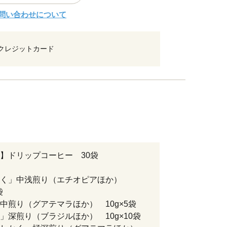
問い合わせについて
クレジットカード
】ドリップコーヒー 30袋
かく」中浅煎り（エチオピアほか）
袋
中煎り（グアテマラほか） 10g×5袋
」深煎り（ブラジルほか） 10g×10袋