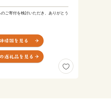
へのご寄付を検討いただき、ありがとう
に位置し、濃尾平野の一部をなす田園地
アクセスの良さから、ベッドタウンとし
り住宅が多い景観となりますが、少し郊
った緑も多くみられます。
では、ゆったりとした時間の流れを感じ
が楽しめます。
便性も高い「ちょうどいい”田舎”」扶
！