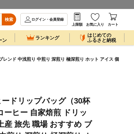
検索
ログイン・会員登録
上限額
お気に入り
カート
はじめての
ランキング
ーン
ふるさと納税
レンド 中浅煎り 中煎り 深煎り 極深煎り ホット アイス 個
ードリップバッグ（30杯
 コーヒー 自家焙煎 ドリッ
産 旅先 職場 おすすめ ブ