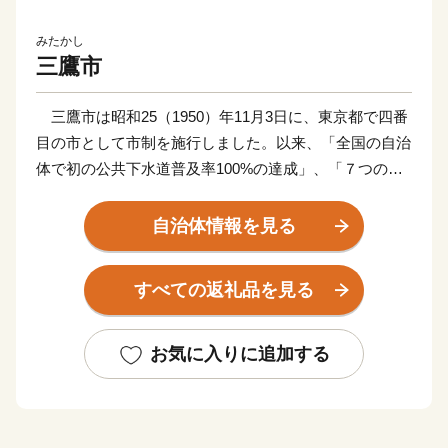
みたかし
三鷹市
三鷹市は昭和25（1950）年11月3日に、東京都で四番
目の市として市制を施行しました。以来、「全国の自治
体で初の公共下水道普及率100%の達成」、「７つのコ
ミュニティ住区ごとに組織した市民団体である住民協議
会が、自ら管理運営を行うコミュニティ・センターを拠
自治体情報を見る
点に地域づくりを行うコミュニティ行政の推進」、「メ
ンバー全員を公募市民である『みたか市民プラン21会
すべての返礼品を見る
議』による、白紙からの市民参加による基本構想、基本
計画の策定」、「コミュニティ・スクールを基盤とした
小・中一貫教育の全市展開」など、さまざまな分野で先
お気に入りに追加する
駆的な施策を進めてきました。
現在は、成熟した都市の質的向上をめざす「都市再
生」、ともに支えあう地域社会を生み出す「コミュニテ