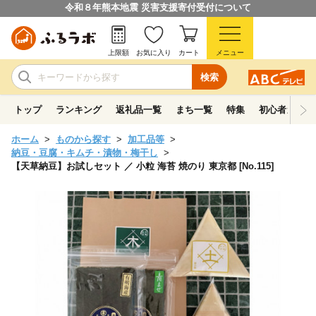
令和８年熊本地震 災害支援寄付受付について
上限額
お気に入り
カート
メニュー
検索
トップ
ランキング
返礼品一覧
まち一覧
特集
初心者ガイド
ホーム
ものから探す
加工品等
納豆・豆腐・キムチ・漬物・梅干し
【天草納豆】お試しセット ／ 小粒 海苔 焼のり 東京都 [No.115]