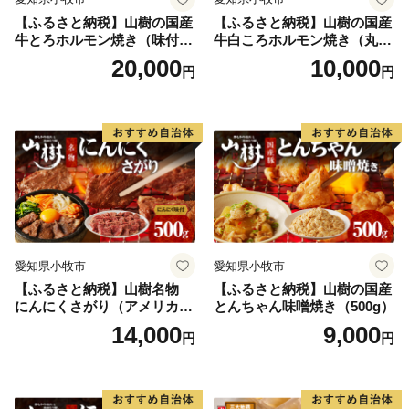
【ふるさと納税】山樹の国産
【ふるさと納税】山樹の国産
牛とろホルモン焼き（味付
牛白ころホルモン焼き（丸
き/タレ）1kg
腸）味付 300g 肉 牛肉 山
20,000
10,000
円
円
樹 国産牛 白ころホルモン焼
き 300g 丸腸 味付 プリプリ
小腸 味噌タレ にんにく バー
ベキュー 炒め物 ホルモン丼
野菜炒め 焼きうどん 下処理
済み 愛知県 小牧市 送料無料
愛知県小牧市
愛知県小牧市
【ふるさと納税】山樹名物
【ふるさと納税】山樹の国産
にんにくさがり（アメリカ産
とんちゃん味噌焼き（500g）
サガリ）500g
14,000
9,000
円
円