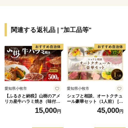
ィ創生」の２つを最重点課題として、「参加と協働のま
ちづくり」を進めています。
「三鷹市の計画・自治基本条例」
関連する返礼品 | "加工品等"
三鷹市では、目標達成に向けた計画に基づき、総合
的、計画的に市政運営を行う計画行政を進めています。
「三鷹市基本構想」を最上位計画とし、基本構想に定め
る基本目標である「高環境・高福祉のまちづくり」を実
現するため、「基本計画」及び「個別計画」を策定して
います。
また、市政運営における最高規範として「三鷹市自治
基本条例」を制定し、同条例に基づき地方自治を推進し
愛知県小牧市
愛知県小牧市
ています。基本構想で描く都市の将来像を実現していく
【ふるさと納税】山樹のアメ
シェフと相談、オートクチュ
ため、制度・仕組みを定めたものが自治基本条例で、基
リカ産牛ハラミ焼き（味付）
ール豪華セット（1人前） [04
本構想と自治基本条例は、市政を進めていくうえでの、
500g
3C10]
15,000
45,000
円
円
車の両輪のような関係になっています。