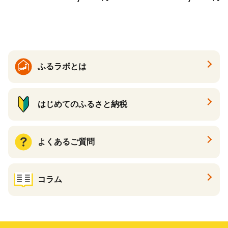
ゲ コーン ポタージュ トマト
く質 食物繊維 食品 F20E-799
温活 ダイエット 美容 プロテ
イン 食品 F20E-809
ふるラボとは
はじめてのふるさと納税
よくあるご質問
コラム