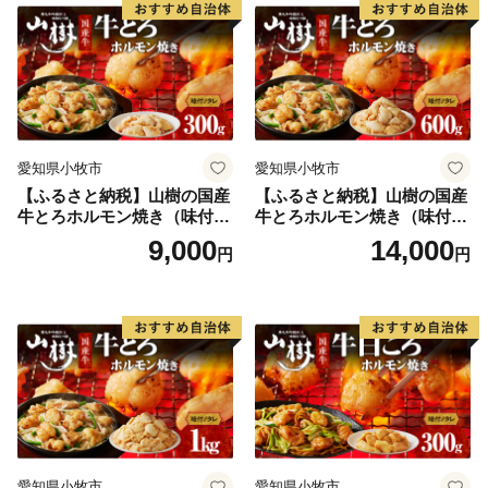
「三鷹市の財政」
三鷹市では、低成長時代における緊縮財政を想定し、
行財政改革を日常的な取り組みとして推進しています。
数量的な行政のスリム化のみならず、行政サービスの質
と市民満足度の向上をめざし、「選択と集中」による施
策の重点化などに努めた財政運営を行っています。
愛知県小牧市
愛知県小牧市
【ふるさと納税】山樹の国産
【ふるさと納税】山樹の国産
牛とろホルモン焼き（味付/
牛とろホルモン焼き（味付/
タレ） 300g
タレ） 600g ホルモン 肉
9,000
14,000
円
円
牛肉 山樹 国産牛 とろホルモ
ン焼き 300g×2パック 計600g
味付 タレ プリプリ 小腸 味噌
タレ にんにく バーベキュー
BBQ 炒め物 ホルモン丼 野菜
炒め 焼きうどん 下処理済み
愛知県 小牧市 冷凍 送料無料
愛知県小牧市
愛知県小牧市