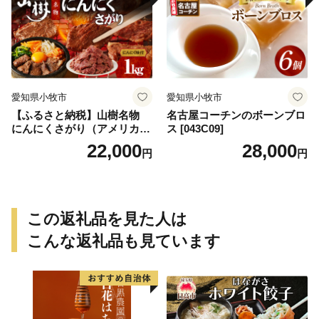
愛知県小牧市
愛知県小牧市
【ふるさと納税】山樹名物
名古屋コーチンのボーンブロ
にんにくさがり（アメリカ産
ス [043C09]
サガリ）1kg
22,000
28,000
円
円
この返礼品を見た人は
こんな返礼品も見ています