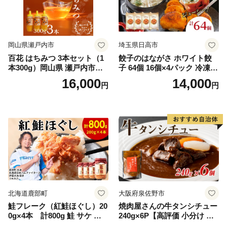
岡山県瀬戸内市
埼玉県日高市
百花 はちみつ 3本セット（1
餃子のはながさ ホワイト餃
本300g）岡山県 瀬戸内市産
子 64個 16個×4パック 冷凍
石黒農園 ヨーグルト パン 砂
中華 点心 B級グルメ ご当地
16,000
14,000
円
円
糖の代わり 香り高い いい香
野菜 おつまみ おかず 簡単調
り 季節の花の蜜 トンガリ容
理 時短 リピート 保存 豚肉
器入り
特製 ポーク 大きめ ジューシ
ー ギフト お取り寄せ 日高市
北海道鹿部町
大阪府泉佐野市
鮭フレーク（紅鮭ほぐし）20
焼肉屋さんの牛タンシチュー
0g×4本 計800g 鮭 サケ 鮭
240g×6P【高評価 小分け 惣
ほぐし サケフレーク シャケ
菜 牛たん 一人暮らし 冷凍】