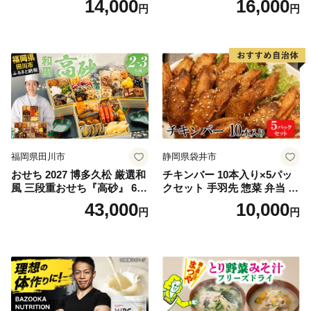
14,000
16,000
円
円
フレーク 鮭フレーク
福岡県田川市
静岡県袋井市
おせち 2027 博多久松 厳選和
チキンバー 10本入り×5パッ
風 三段重おせち『高砂』 6.5
クセット 手羽先 惣菜 弁当 お
寸 3段重 2～3人前 おせち料
かず お酒 おつまみ ギフト キ
43,000
10,000
円
円
理 重箱 お正月 冷凍おせち 縁
ャンプ アウトドア キャンプ
起物 祝箸付 福岡 お節 オセチ
飯 保存食 非常食 鶏肉 肉 お
oseti osechi お祝い 迎春おせ
肉 鶏 人気 厳選 静岡県袋井市
ち 本格おせち おせち予約 年
末 年始 お取り寄せ 新春 贅沢
おせち こだわりおせち 惣菜
老舗おせち ふるさと納税お
せち 御節 お節料理 正月 調理