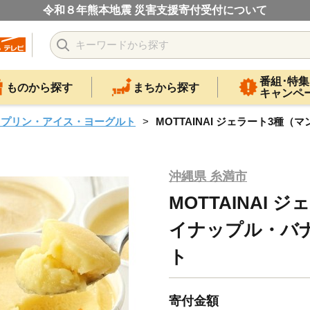
令和８年熊本地震 災害支援寄付受付について
番組･特集
ものから探す
まちから探す
キャンペ
・プリン・アイス・ヨーグルト
MOTTAINAI ジェラート3
沖縄県 糸満市
MOTTAINAI
イナップル・バナ
ト
寄付金額