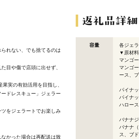
容量
各ジェラ
べられない、でも捨てるのは
▼原材料
マンゴー
見た目や傷で店頭に出せず、
マンゴー
ース、ブ
。
沖縄県産果実の有効活用を目指し、
パイナッ
フードレスキュー」ジェラー
パイナッ
ハロース
ーツをジェラートでお楽しみ
バナナジ
バナナ（
ス、ブド
れなかった場合は再配送は致