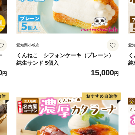
楽しむとともに、今後の新
愛知県小牧市
愛
ー
くんねこ シフォンケーキ（プレーン）
く
純生サンド 5個入
純
0
15,000
円
円