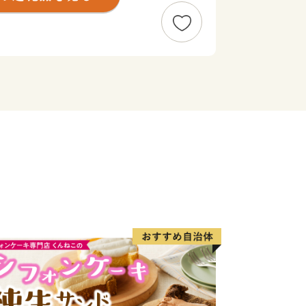
にするまちです。糸満ハーレーや糸満
ク、棒術、エイサーなどの伝統行事が各
珍しい旧暦文化と古い佇まいが色濃く残
あふれるまちです。西崎町や潮崎町な
り工業団地、新興住宅街が形成され、最
り、観光にも力を入れています。新たに
り、那覇空港との時間距離が15分～20
誘致も見込まれています。また、農漁業
場を整備し、水産物の国際的物流拠点を
と伝統と未来が交差する発展の可能性
糸満市でたくさんの再発見をし、魅力を