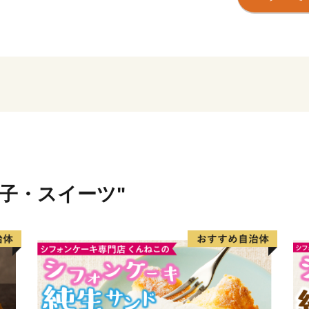
糸満市は、伝統文化を大切
大綱引をはじめ、ウシデー
字に息づき、また全国でも
るまちです。
糸満市は、未来への可能性
ど広大な埋め立て事業によ
近は大型ホテルの進出もあ
国道331号の4車線開通によ
菓子・スイーツ"
分と短くなり、多くの企業
も盛んですが、特に卸売市
目指しています。
このように糸満市は、平和
を大きく秘めたまちです。