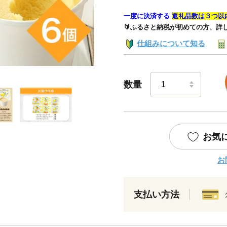
一度に決済する
返礼品数は３つ以
🔰ふるさと納税が初めての方、詳
仕組みについて知る
数量
お気
お
支払い方法