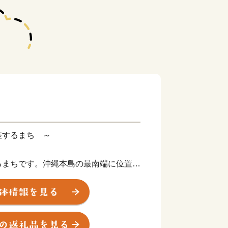
差するまち ～
まちです。沖縄本島の最南端に位置
糸満市は、ひめゆりの塔や平和祈念公園
霊碑が多数存在するなど平和の尊さと戦
で、修学旅行など平和学習の場となって