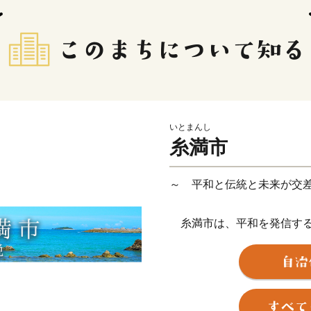
いとまんし
糸満市
～ 平和と伝統と未来が交
糸満市は、平和を発信する
し、沖縄戦終焉の地である
をはじめ、各都道府県の慰
争の悲惨さを発信するまち
います。