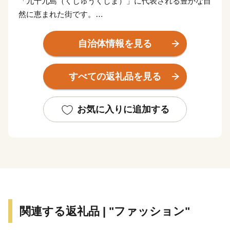
「九十九島（くじゅうくしま）」に代表される豊かな自
然に恵まれた街です。
佐世保市の歴史は、泉福寺洞窟（瀬戸越）から明らかに
なります。約1万5千年前の石器が出土し、1万2千年前
自治体情報を見る
の層からは、世界最古の土器「豆粒文土器(とうりゅう
もんどき)」が出土しました。
すべての返礼品を見る
明治初期までは、人口約4000人の半農半漁の一寒村で
した。明治19年に旧海軍「第三海軍区鎮守府」の設置が
公布されると急速に発展し、明治35年に「佐世保村」か
お気に入りに追加する
ら一挙に「佐世保市」となりました。
戦後は平和産業港湾都市として発展し、「造船」・「炭
鉱」を経て、現在は製造業とともに、県北地域の商業・
サービス業の中心となっています。
また、昭和30年に指定を受けた「西海国立公園」や平成
4年オープンの「ハウステンボス」などのアメニティリ
ゾートが整備され、毎年多くの観光客を魅了していま
関連する返礼品 | "ファッション"
す。