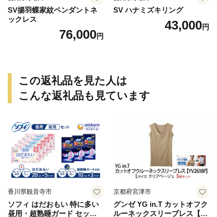
SV揚羽蝶家紋ペンダントネ
SV ハナミズキリング
ックレス
43,000
円
76,000
円
この返礼品を見た人は
こんな返礼品も見ています
香川県観音寺市
京都府宮津市
ソフィ はだおもい 特に多い
グンゼ YG in.T カットオフク
昼用・超熟睡ガード セット
ルーネックスリーブレス【Y