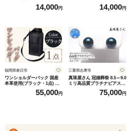
羽付き ナプキン 生理用品 サ
V2618P】Lサイズ クリアベ
14,000
14,000
円
円
ニタリー ユニ・チャーム
ージュ3枚セット [№5716-04
32]
福岡県春日市
三重県志摩市
ワンショルダーバック 国産
真珠屋さん 冠婚葬祭 8.5～9.0
本革使用(ブラック・1点) 鞄
ミリ高品質プラチナピアス P
バック バッグ カバン レザー
t900 志摩産アコヤ真珠 ブラ
55,000
75,000
円
円
国産 日本製 牛革 黒 革 革製
ックパール 黒真珠
品 手作り 男性 女性 レディー
ス メンズ【ksg1307-bk】【Z
enis】