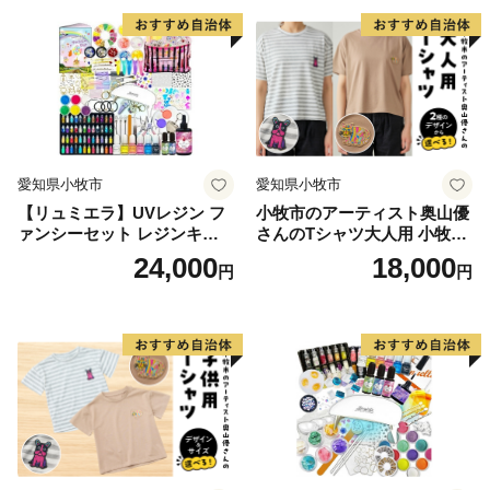
【面 積】426.06k㎡
【人 口】239,971人（令和4年1月1日現在 推計人口）
【世帯数】104,477世帯
【市の木】ハナミズキ
【市の花】カノコユリ
【隣接する自治体】長崎県（川棚町、西海市、佐々町、
愛知県小牧市
愛知県小牧市
波佐見町、平戸市、松浦市）、佐賀県（伊万里市、有田
【リュミエラ】UVレジン フ
小牧市のアーティスト奥山優
町）
ァンシーセット レジンキッ
さんのTシャツ大人用 小牧市
ト ハンドメイド レジンクラ
制70周年記念
24,000
18,000
円
円
フト アクセサリーキット 手
【お問い合わせ先】
作り セット レジン LEDライ
佐世保市ふるさと納税担当
ト
電話 050-1707-9329
E-mail: info@furusato-sasebo.jp