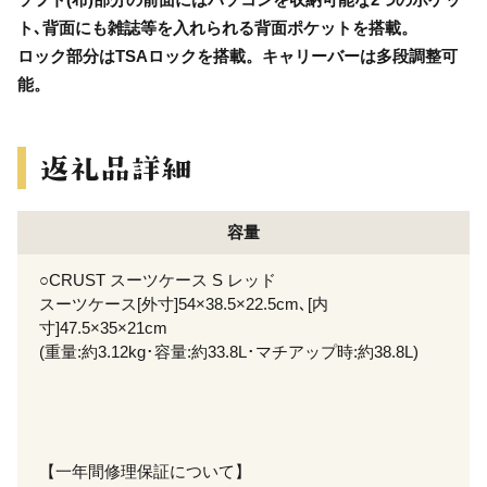
ト､背面にも雑誌等を入れられる背面ポケットを搭載。
ロック部分はTSAロックを搭載。キャリーバーは多段調整可
能。
容量
○CRUST スーツケース S レッド
スーツケース[外寸]54×38.5×22.5cm､[内
寸]47.5×35×21cm
(重量:約3.12kg･容量:約33.8L･マチアップ時:約38.8L)
【一年間修理保証について】