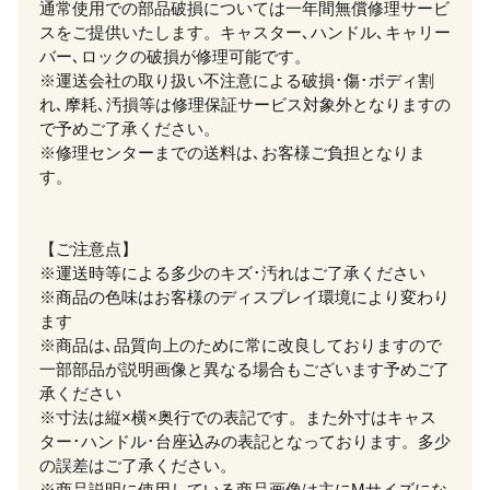
通常使用での部品破損については一年間無償修理サービ
スをご提供いたします。キャスター､ハンドル､キャリー
バー､ロックの破損が修理可能です。
※運送会社の取り扱い不注意による破損･傷･ボディ割
れ､摩耗､汚損等は修理保証サービス対象外となりますの
で予めご了承ください。
※修理センターまでの送料は､お客様ご負担となりま
す。
【ご注意点】
※運送時等による多少のキズ･汚れはご了承ください
※商品の色味はお客様のディスプレイ環境により変わり
ます
※商品は､品質向上のために常に改良しておりますので
一部部品が説明画像と異なる場合もございます予めご了
承ください
※寸法は縦×横×奥行での表記です。また外寸はキャス
ター･ハンドル･台座込みの表記となっております。多少
の誤差はご了承ください。
※商品説明に使用している商品画像は主にMサイズにな