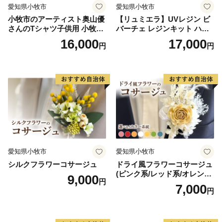
愛知県小牧市
愛知県小牧市
小牧市のアーティスト奥山優
【リュミエラ】UVレジン ビ
さんのTシャツ子供用 小牧市
バーチェ レジンキット ハン
制70周年記念
ドメイド レジンクラフト ア
16,000
17,000
円
円
クセサリーキット 手作り セ
ット レジン LEDライト
愛知県小牧市
愛知県小牧市
シルクフラワーコサージュ
ドライ風フラワーコサージュ
(ピンク系/レッド系/オレンジ
9,000
円
系/ホワイト系/イエロー系/グ
7,000
円
リーン系/ブルー系）