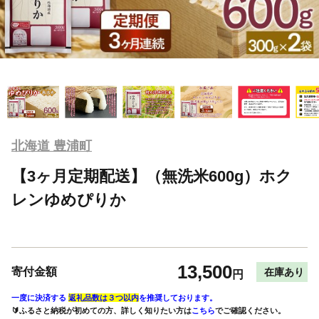
北海道 豊浦町
【3ヶ月定期配送】（無洗米600g）ホク
レンゆめぴりか
13,500
寄付金額
在庫あり
円
一度に決済する
返礼品数は３つ以内
を推奨しております。
🔰ふるさと納税が初めての方、詳しく知りたい方は
こちら
でご確認ください。