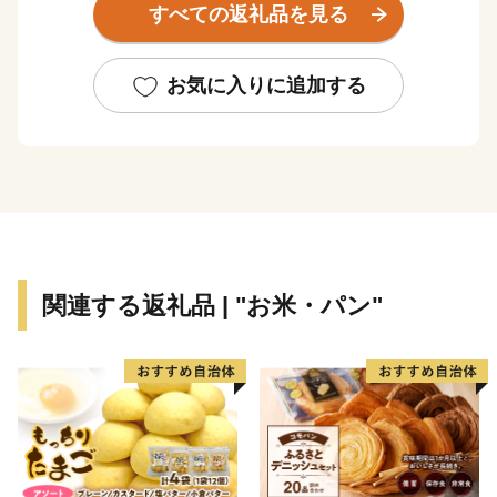
すべての返礼品を見る
本町は従前より第一次産業において、大きく成長をし
ており、代表的な特産物としては、「いちご」「豚肉」
「ホタテ」など、農業及び水産業が盛んであります。加
お気に入りに追加する
えて現在では、地場産品を生かした６次産業や観光事業
などにも力を注ぎ人口減少対策や地域活性化のための
様々な施策を実施しております。さらには、水や空気の
美味しさを大切に、自然と共有しながら、ここに住む
人々の生活と心を育みながら「住んで良いまち」、「住
みたいまち」、「行って見たいまち」、「小さくても活
力あるまち」づくりのため、新しい歩みをはじめていま
関連する返礼品 | "お米・パン"
す。未来ある豊浦町の取り組みにご賛同いただき、皆様
のあたたかい応援をお願いいたします。