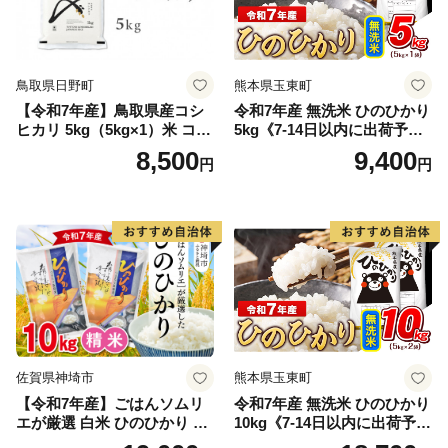
鳥取県日野町
熊本県玉東町
【令和7年産】鳥取県産コシ
令和7年産 無洗米 ひのひかり
ヒカリ 5kg（5kg×1）米 コシ
5kg《7-14日以内に出荷予定
ヒカリ こしひかり お米 白米
(土日祝除く)》コメ 米 無洗米
8,500
9,400
円
円
精米 5キロ おこめ こめ コメ
高レビュー｜人気米 熊本県
真空パック包装 真空包装 長
産米 お米 生活応援米
期保存 単一原料米 鳥取県日
野町産 Elevation
佐賀県神埼市
熊本県玉東町
【令和7年産】ごはんソムリ
令和7年産 無洗米 ひのひかり
エが厳選 白米 ひのひかり 10
10kg《7-14日以内に出荷予定
kg【神埼市産 米 お米 精米 白
(土日祝除く)》コメ 米 無洗米