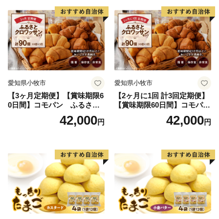
愛知県小牧市
愛知県小牧市
【3ヶ月定期便】【賞味期限6
【2ヶ月に1回 計3回定期便】
0日間】コモパン ふるさと
【賞味期限60日間】コモパ
クロワッサンセット（計90
ン ふるさとクロワッサンセ
42,000
42,000
円
円
個）／災害用備蓄 保存食 非
ット（計90個）／災害用備蓄
常食 防災グッズにも
保存食 非常食 防災グッズに
も