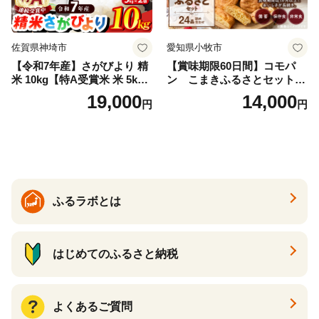
佐賀県神埼市
愛知県小牧市
【令和7年産】さがびより 精
【賞味期限60日間】コモパ
米 10kg【特A受賞米 米 5kg×
ン こまきふるさとセット
2袋 お米 コメ こめ 国産 美味
（24個入り）／災害用備蓄
19,000
14,000
円
円
しい ブランド米 人気 ランキ
保存食 非常食 防災グッズに
ング 増田米穀】(H015224)
も
ふるラボとは
はじめてのふるさと納税
よくあるご質問