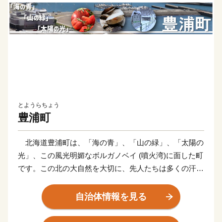
とようらちょう
豊浦町
北海道豊浦町は、「海の青」、「山の緑」、「太陽の
光」、この風光明媚なボルガノベイ (噴火湾)に面した町
です。この北の大自然を大切に、先人たちは多くの汗を
流しながら、豊かな町づくりに努力を重ねてきて、現在
の豊浦町があり、私たちは、この流した汗にまた一汗一
自治体情報を見る
汗適応した施策を推し進め、次世代に受け継いでいかな
ければならないと考えています。