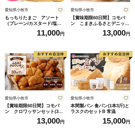
愛知県小牧市
愛知県小牧市
もっちりたまご アソート
【賞味期限60日間】コモパ
（プレーン/カスタード/塩バ
ン こまきふるさとデニッシ
ター/小倉バター）
ュセット（20個入り）／災害
11,000
13,000
円
円
用備蓄 保存食 非常食 防災グ
ッズにも
愛知県小牧市
愛知県小牧市
【賞味期限60日間】コモパ
本間製パン 食パン(1本3斤)と
ン クロワッサンセット(30
ラスクのセットB 常温
個入り)／災害用備蓄 保存食
13,000
15,000
円
円
非常食 防災グッズにも