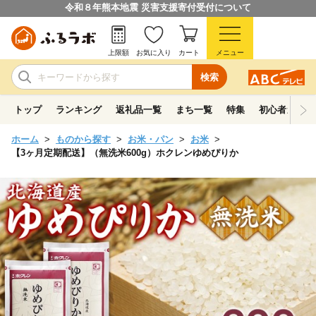
令和８年熊本地震 災害支援寄付受付について
上限額
お気に入り
カート
メニュー
検索
トップ
ランキング
返礼品一覧
まち一覧
特集
初心者ガイド
ホーム
ものから探す
お米・パン
お米
【3ヶ月定期配送】（無洗米600g）ホクレンゆめぴりか