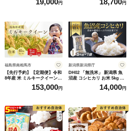
19,000
18,700
円
円
米 10kg 5kg×2 ひのひかり ブ
令和7年産 高レビュー｜人気
ランド米 食味鑑定士】(H063
米 熊本県産米 お米 生活応援
164)
米
福島県南相馬市
新潟県新潟県庁
【先行予約】【定期便】令和
DH02 「無洗米」 新潟県 魚
8年産 米 ミルキークイーン
沼産 コシヒカリ お米 5kg こ
白米 45kg (5kg×9回) | ミルキ
しひかり 精米 米（お米の美
153,000
14,000
円
円
ークイーン 米5kg 福島 福島
味しい炊き方ガイド付き）
県産 福島産 精米 お米 米 コ
メ 武田ファーム サムランド
福島県 南相馬市 cu006-ae