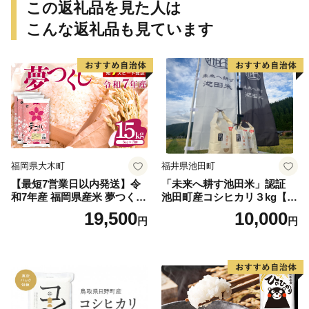
この返礼品を見た人は
こんな返礼品も見ています
福岡県大木町
福井県池田町
【最短7営業日以内発送】令
「未来へ耕す池田米」認証
和7年産 福岡県産米 夢つくし
池田町産コシヒカリ３kg【お
15kg 精米 ※北海道・沖縄・
1人様につき３セットまで】
19,500
10,000
円
円
離島は配送不可