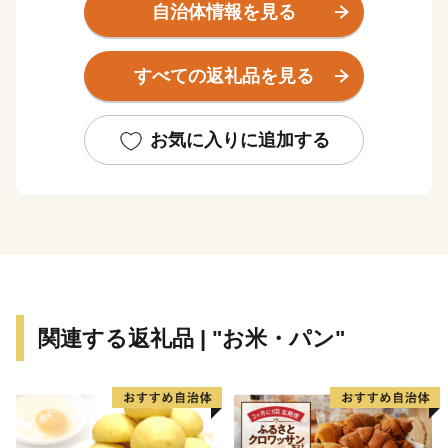
す。これからも地域の活性化や安心して暮らせる住環境
自治体情報を見る
の整備を推進しながら、豊かな地域づくりになお一層努
めてまいります。
すべての返礼品を見る
東峰村は、平成２９年７月５日に発生した九州北部豪
雨により甚大な被害にあい、尊い人命・家屋や農地も失
われ、自然豊かな山里の環境が一変しました。そのよう
お気に入りに追加する
な中、全国より温かいご支援をいただき心より感謝申し
上げます。
関連する返礼品 | "お米・パン"