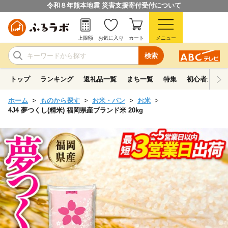
令和８年熊本地震 災害支援寄付受付について
上限額
お気に入り
カート
メニュー
検索
トップ
ランキング
返礼品一覧
まち一覧
特集
初心者ガイド
ホーム
ものから探す
お米・パン
お米
4J4 夢つくし(精米) 福岡県産ブランド米 20kg