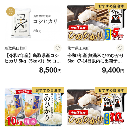
鳥取県日野町
熊本県玉東町
【令和7年産】鳥取県産コシ
令和7年産 無洗米 ひのひかり
ヒカリ 5kg（5kg×1）米 コシ
5kg《7-14日以内に出荷予定
ヒカリ こしひかり お米 白米
(土日祝除く)》コメ 米 無洗米
8,500
9,400
円
円
精米 5キロ おこめ こめ コメ
高レビュー｜人気米 熊本県
真空パック包装 真空包装 長
産米 お米 生活応援米
期保存 単一原料米 鳥取県日
野町産 Elevation