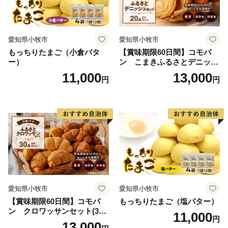
愛知県小牧市
愛知県小牧市
もっちりたまご（小倉バタ
【賞味期限60日間】コモパ
ー）
ン こまきふるさとデニッシ
ュセット（20個入り）／災害
11,000
13,000
円
円
用備蓄 保存食 非常食 防災グ
ッズにも
愛知県小牧市
愛知県小牧市
【賞味期限60日間】コモパ
もっちりたまご（塩バター）
ン クロワッサンセット(30
11,000
円
個入り)／災害用備蓄 保存食
13,000