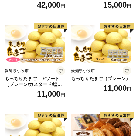
クロワッサンセット（計90
42,000
15,000
円
円
個）／災害用備蓄 保存食 非
常食 防災グッズにも
愛知県小牧市
愛知県小牧市
もっちりたまご アソート
もっちりたまご（プレーン）
（プレーン/カスタード/塩バ
11,000
円
ター/小倉バター）
11,000
円