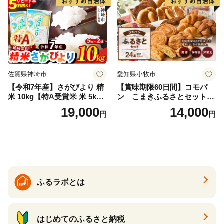
佐賀県神埼市
愛知県小牧市
【令和7年産】さがびより 精
【賞味期限60日間】コモパ
米 10kg【特A受賞米 米 5kg×
ン こまきふるさとセット
2袋 お米 コメ こめ 国産 美味
（24個入り）／災害用備蓄
19,000
14,000
円
円
しい ブランド米 人気 ランキ
保存食 非常食 防災グッズに
ング 増田米穀】(H015224)
も
ふるラボとは
はじめてのふるさと納税