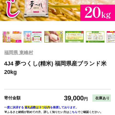
福岡県 東峰村
4J4 夢つくし(精米) 福岡県産ブランド米
20kg
39,000
寄付金額
在庫あり
円
一度に決済する
返礼品数は３つ以内
を推奨しております。
🔰ふるさと納税が初めての方、詳しく知りたい方は
こちら
でご確認ください。