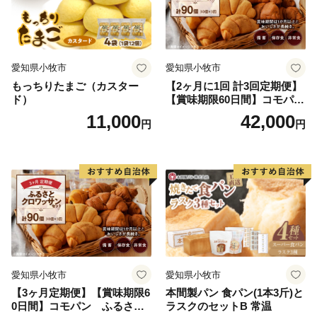
愛知県小牧市
愛知県小牧市
もっちりたまご（カスター
【2ヶ月に1回 計3回定期便】
ド）
【賞味期限60日間】コモパ
ン ふるさとクロワッサンセ
11,000
42,000
円
円
ット（計90個）／災害用備蓄
保存食 非常食 防災グッズに
も
愛知県小牧市
愛知県小牧市
【3ヶ月定期便】【賞味期限6
本間製パン 食パン(1本3斤)と
0日間】コモパン ふるさと
ラスクのセットB 常温