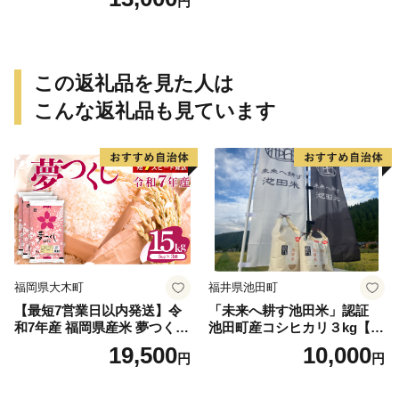
円
非常食 防災グッズにも
この返礼品を見た人は
こんな返礼品も見ています
福岡県大木町
福井県池田町
【最短7営業日以内発送】令
「未来へ耕す池田米」認証
和7年産 福岡県産米 夢つくし
池田町産コシヒカリ３kg【お
15kg 精米 ※北海道・沖縄・
1人様につき３セットまで】
19,500
10,000
円
円
離島は配送不可