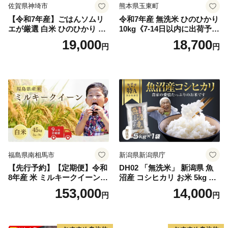
佐賀県神埼市
熊本県玉東町
【令和7年産】ごはんソムリ
令和7年産 無洗米 ひのひかり
エが厳選 白米 ひのひかり 10
10kg《7-14日以内に出荷予定
kg【神埼市産 米 お米 精米 白
(土日祝除く)》コメ 米 無洗米
19,000
18,700
円
円
米 10kg 5kg×2 ひのひかり ブ
令和7年産 高レビュー｜人気
ランド米 食味鑑定士】(H063
米 熊本県産米 お米 生活応援
164)
米
福島県南相馬市
新潟県新潟県庁
【先行予約】【定期便】令和
DH02 「無洗米」 新潟県 魚
8年産 米 ミルキークイーン
沼産 コシヒカリ お米 5kg こ
白米 45kg (5kg×9回) | ミルキ
しひかり 精米 米（お米の美
153,000
14,000
円
円
ークイーン 米5kg 福島 福島
味しい炊き方ガイド付き）
県産 福島産 精米 お米 米 コ
メ 武田ファーム サムランド
福島県 南相馬市 cu006-ae