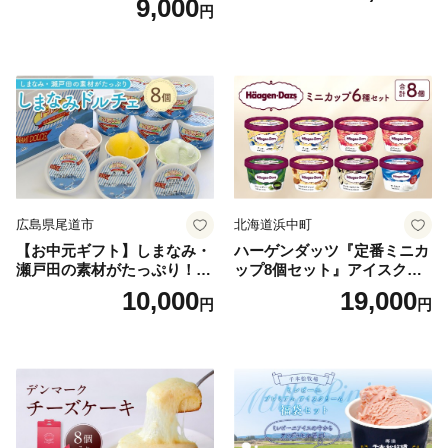
9,000
円
広島県尾道市
北海道浜中町
【お中元ギフト】しまなみ・
ハーゲンダッツ『定番ミニカ
瀬戸田の素材がたっぷり！ジ
ップ8個セット』アイスクリ
ェラート8個
ーム アイス スイーツ デザー
10,000
19,000
円
円
ト_H0016-104