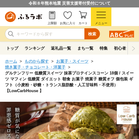
令和８年熊本地震 災害支援寄付受付について
上限額
お気に入り
カート
メニュー
検索
トップ
ランキング
返礼品一覧
まち一覧
特集
初心者ガイド
ホーム
ものから探す
お菓子・スイーツ
焼き菓子・チョコレート・洋菓子
グルテンフリー 低糖質スイーツ 抹茶プロテインスコーン 18個 / スイー
ツ マフィン 低糖質 ダイエット 朝食 お菓子 焼菓子 糖質オフ 個包装 ギ
フト（小麦粉・砂糖・トランス脂肪酸・人工甘味料・不使用）
【LowCarbHouse 】