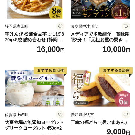
紅イモ 塩ちんすこう 沖縄シ
ークヮーサー 沖縄黒糖 琉球
ロイヤルミルクティ 沖縄パ
イン
静岡県吉田町
岐阜県中津川市
芋けんぴ 松浦食品芋まつば 3
メディアで多数紹介 賞味期
70g×8袋 詰め合わせ [静岡伊
限3分！「元祖お重の栗きん
勢丹(松浦食品) 静岡県 吉田町
とんモンブラン」 【未来の
16,000
10,000
円
円
22424274] 芋ケンピ セット
ご褒美】スイーツ 栗 モンブ
小袋 個包装 小分け
ラン くりきんとん デザート
ご褒美 お取り寄せ くり お菓
子 菓子 F4N-2298
佐賀県上峰町
愛知県小牧市
大富牧場の無添加ヨーグルト
三幸の福どら（黒ごまあん）
グリークヨーグルト 450g×2
9,000
円