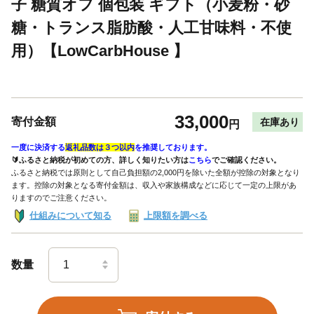
子 糖質オフ 個包装 ギフト（小麦粉・砂
糖・トランス脂肪酸・人工甘味料・不使
用）【LowCarbHouse 】
33,000
寄付金額
在庫あり
円
一度に決済する
返礼品数は３つ以内
を推奨しております。
🔰ふるさと納税が初めての方、詳しく知りたい方は
こちら
でご確認ください。
ふるさと納税では原則として自己負担額の2,000円を除いた全額が控除の対象となり
ます。控除の対象となる寄付金額は、収入や家族構成などに応じて一定の上限があ
りますのでご注意ください。
仕組みについて知る
上限額を調べる
数量