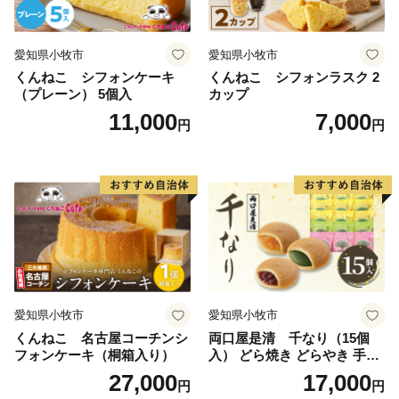
愛知県小牧市
愛知県小牧市
くんねこ シフォンケーキ
くんねこ シフォンラスク 2
（プレーン） 5個入
カップ
11,000
7,000
円
円
愛知県小牧市
愛知県小牧市
くんねこ 名古屋コーチンシ
両口屋是清 千なり（15個
フォンケーキ（桐箱入り）
入） どら焼き どらやき 手土
産 お土産 土産 丹波大納言小
27,000
17,000
円
円
豆 抹茶 林檎 りんご 慶事 お