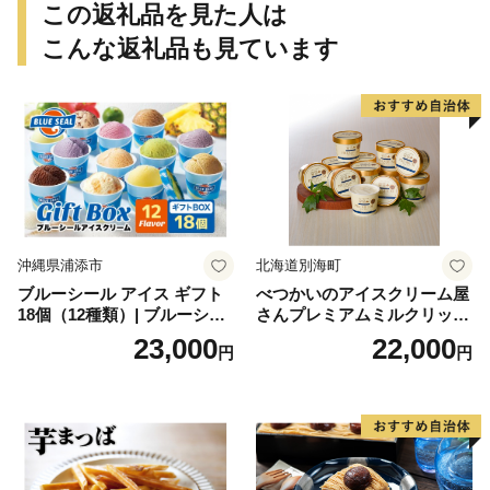
この返礼品を見た人は
こんな返礼品も見ています
沖縄県浦添市
北海道別海町
ブルーシール アイス ギフト
べつかいのアイスクリーム屋
18個（12種類）| ブルーシー
さんプレミアムミルクリッチ
ルアイス ブルーシールアイ
12個（AP-01）（ 北海道アイ
23,000
22,000
円
円
スクリーム 着日指定可能 送
ス 北海道産アイス アイス ア
料無料 ジェラート 沖縄県 バ
イススイーツ アイスクリー
ースデー 贈り物 プレゼント
ム 北海道産アイスクリーム
誕生日 カップ 詰め合わせ バ
道産アイス 道産アイスクリ
ラエティ | バニラ チョコレー
ーム ギフト 詰合せ 詰め合わ
ト ストロベリー ピスタチオ
せ ふるさと納税 ）
バニラ＆クッキー ウベ 沖縄