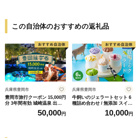
祝い 法事 法要 詰め合わせ お
取り寄せ 瓢箪 豊臣秀吉 焼印
個包装 贈り物 老舗 お茶菓子
この自治体のおすすめの返礼品
兵庫県豊岡市
兵庫県豊岡市
豊岡市旅行クーポン 15,000円
牛飼いのジェラートセット 6
分 3年間有効 城崎温泉 出石
種詰め合わせ / 無添加 スイー
竹野 神鍋 など 宿泊施設 飲食
ツ ジェラート シャーベット
50,000
10,000
円
円
店 観光施設 250施設以上で使
アイスクリーム 卵 小麦粉不
える旅行券 「豊岡旅幸券」
使用 手作り プレセント お土
旅行 宿泊 旅 トラベルの チケ
産 贈り物 ギフト お取り寄せ
ット
【狩野牧場】