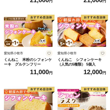
21,000
21,000
円
円
子 お取り寄せ 愛知県 小牧市
ト 洋菓子 お取り寄せ 愛知県
送料無料 誕生日 クリスマス
小牧市 送料無料 誕生日 クリ
お祝い ばら 花 フラワー デコ
スマス お祝い キャラクター
レーション ホールケーキ 日
デコレーションケーキ ホー
時指定可
ルケーキ 人形 かわいい こど
も
愛知県小牧市
愛知県小牧市
くんねこ 米粉のシフォンケ
くんねこ シフォンケーキ
ーキ グルテンフリー
（人気の5種類） 5個入
11,000
12,000
円
円