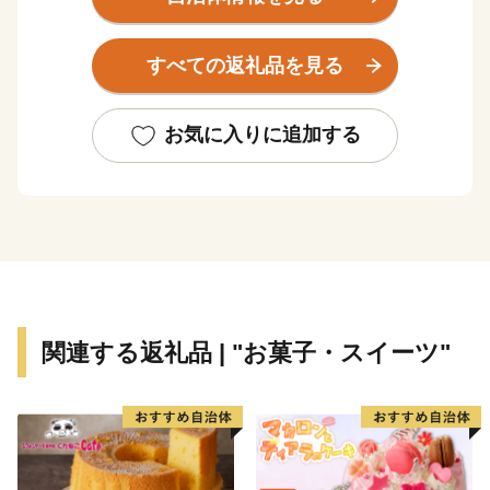
豊岡というローカルに深く根ざしながら、世界で輝き
「小さくてもいいのだ」という堂々とした態度のまちを
すべての返礼品を見る
創ろうということです。
豊岡が小さな世界都市となるためには、６つの条件が
必要であると考えています。
お気に入りに追加する
１．自然との共生が徹底されていること。
２．地域の歴史、伝統、文化が守られ、新しい工夫
が加わり、引き継がれていること。
３．優れた文化芸術が創造され、人々が楽しんでい
ること。
４．多様性を受け入れ、支え合うリベラルな気風が
関連する返礼品 | "お菓子・スイーツ"
まちに満ちていること。
５．内発型の地域産業がすくすくと育っているこ
と。
６．子どもたちが地域への愛着を育み、豊岡で世界
と出会っていること。