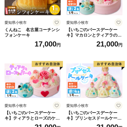
これらの状態を達成すれば、豊岡は世界で輝くことが
できるはずです。
愛知県小牧市
愛知県小牧市
私たちは、みんなの力を合せて目指す都市像に向かっ
くんねこ 名古屋コーチンシ
【いちごのバースデーケー
ていきます。
フォンケーキ
キ】マカロンとティアラのケ
ーキ スイーツ 日時指定可 デ
17,000
21,000
円
円
ザート 洋菓子 お取り寄せ 愛
豊岡市長
知県 小牧市 送料無料 誕生日
クリスマス お祝い マカロン
デコレーションケーキ ホー
ルケーキ
愛知県小牧市
愛知県小牧市
【いちごのバースデーケー
【いちごのバースデーケー
キ】ティアラとローズのケー
キ】プリンセスドールケーキ
キ スイーツ デザート 洋菓
日時指定可 スイーツ デザー