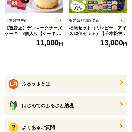
兵庫県神戸市
栃木県那須塩原市
【観音屋】デンマークチーズ
福袋セット（ミレピーニアイ
ケーキ 8個入り【ケーキ チ
ス12個セット）【千本松牧
ーズケーキ 人気スイーツ お
場】 ns025-014-12 【デザー
11,000
13,000
円
円
すすめスイーツ 神戸スイー
ト 詰め合わせ ギフト】
ツ 新感覚チーズケーキ おす
すめケーキ 兵庫県 神戸市 D0
910-17】
ふるラボとは
はじめてのふるさと納税
よくあるご質問