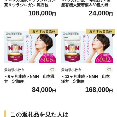
茶＆ウラジロガシ 流石粒
産有機大麦若葉＆30種の野
山本漢方 定期便
菜 山本漢方 定期便
108,000
24,000
円
円
愛知県小牧市
愛知県小牧市
＜6ヶ月連続＞NMN 山本漢
＜12ヶ月連続＞NMN 山本
方 定期便
漢方 定期便
84,000
168,000
円
円
この返礼品を見た人は