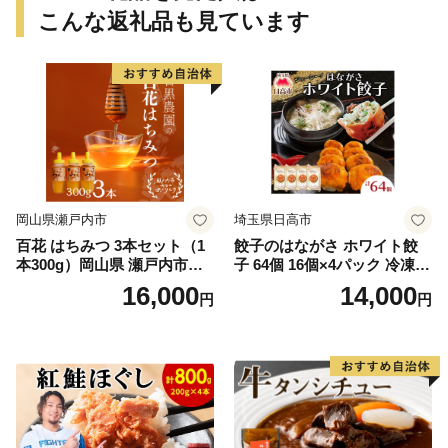
こんな返礼品も見ています
岡山県瀬戸内市
埼玉県日高市
百花 はちみつ 3本セット（1
餃子のはながさ ホワイト餃
本300g）岡山県 瀬戸内市産
子 64個 16個×4パック 冷凍
石黒農園 ヨーグルト パン 砂
中華 点心 B級グルメ ご当地
16,000
14,000
円
円
糖の代わり 香り高い いい香
野菜 おつまみ おかず 簡単調
り 季節の花の蜜 トンガリ容
理 時短 リピート 保存 豚肉
器入り
特製 ポーク 大きめ ジューシ
ー ギフト お取り寄せ 日高市