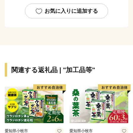
浜松市は東京と大阪のほぼ中央に位置する、人口約80万
お気に入りに追加する
人の政令指定都市。北は天竜の美林、南は遠州灘、西は
浜名湖、東は天竜川と多様な自然に恵まれた土地です。
そして、旺盛なチャレンジ精神と起業意識の高い風土に
よって、オートバイ・繊維・楽器といった産業が集積す
る「ものづくりの街」でもあります。
世界トップレベルの企業を輩出し、体験できる産業観光
関連する返礼品 | "加工品等"
施設も年々充実しています。
さらに豊かな自然環境と都市部の調和、温暖な気候、魅
力ある食文化などにより、近年、観光地としての人気も
高まっています。
愛知県小牧市
愛知県小牧市