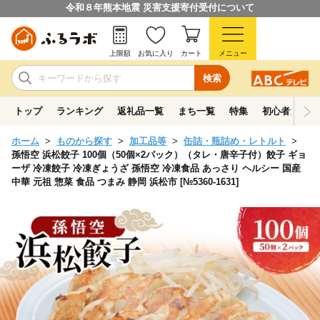
令和８年熊本地震 災害支援寄付受付について
上限額
お気に入り
カート
メニュー
検索
トップ
ランキング
返礼品一覧
まち一覧
特集
初心者ガイド
ホーム
ものから探す
加工品等
缶詰・瓶詰め・レトルト
孫悟空 浜松餃子 100個（50個×2パック）（タレ・唐辛子付）餃子 ギョ
ーザ 冷凍餃子 冷凍ぎょうざ 孫悟空 冷凍食品 あっさり ヘルシー 国産
中華 元祖 惣菜 食品 つまみ 静岡 浜松市 [№5360-1631]