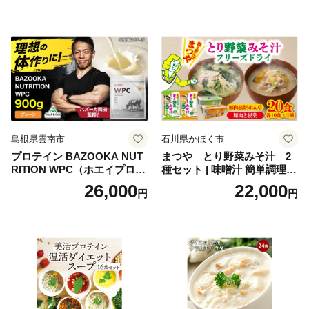
起物 祝箸付 福岡 お節 オセチ
飯 保存食 非常食 鶏肉 肉 お
oseti osechi お祝い 迎春おせ
肉 鶏 人気 厳選 静岡県袋井市
ち 本格おせち おせち予約 年
末 年始 お取り寄せ 新春 贅沢
おせち こだわりおせち 惣菜
老舗おせち ふるさと納税お
せち 御節 お節料理 正月 調理
不要 おせち料理2027
島根県雲南市
石川県かほく市
プロテイン BAZOOKA NUT
まつや とり野菜みそ汁 2
RITION WPC（ホエイプロテ
種セット | 味噌汁 簡単調理
イン）＜プレーン＞ 900g｜
お味噌 おみそ みそ とり野菜
26,000
22,000
円
円
バズーカ岡田監修・植物由来
時短料理 時短ごはん ご当地
の甘味料使用・国内製造 島
フリーズドライ
根県雲南市/株式会社アルプ
ロン [AIEN005]