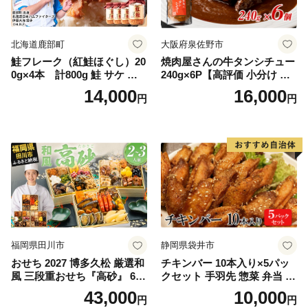
北海道鹿部町
大阪府泉佐野市
鮭フレーク（紅鮭ほぐし）20
焼肉屋さんの牛タンシチュー
0g×4本 計800g 鮭 サケ 鮭
240g×6P【高評価 小分け 惣
ほぐし サケフレーク シャケ
菜 牛たん 一人暮らし 冷凍】
14,000
16,000
円
円
フレーク 鮭フレーク
福岡県田川市
静岡県袋井市
おせち 2027 博多久松 厳選和
チキンバー 10本入り×5パッ
風 三段重おせち『高砂』 6.5
クセット 手羽先 惣菜 弁当 お
寸 3段重 2～3人前 おせち料
かず お酒 おつまみ ギフト キ
43,000
10,000
円
円
理 重箱 お正月 冷凍おせち 縁
ャンプ アウトドア キャンプ