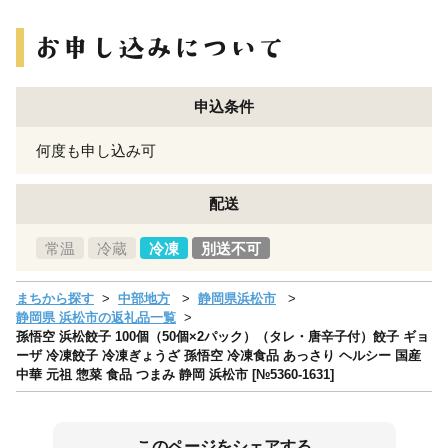
申込条件
何度も申し込み可
配送
常温
冷蔵
冷凍
別送不可
まちから探す
中部地方
静岡県浜松市
静岡県 浜松市の返礼品一覧
孫悟空 浜松餃子 100個（50個×2パック）（タレ・唐辛子付）餃子 ギョ
ーザ 冷凍餃子 冷凍ぎょうざ 孫悟空 冷凍食品 あっさり ヘルシー 国産
中華 元祖 惣菜 食品 つまみ 静岡 浜松市 [№5360-1631]
このページをシェアする