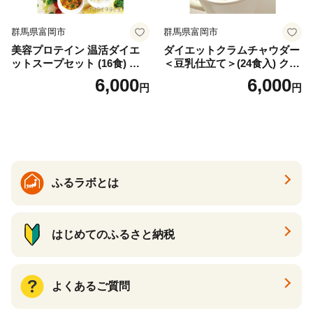
群馬県富岡市
群馬県富岡市
美容プロテイン 温活ダイエ
ダイエットクラムチャウダー
ットスープセット (16食) 小
＜豆乳仕立て＞(24食入) クラ
分け スープ 食べ比べ セット
ムチャウダー 豆乳 ダイエッ
6,000
6,000
円
円
詰合せ クラムチャウダー チ
ト スープ プロテイン たんぱ
ゲ コーン ポタージュ トマト
く質 食物繊維 食品 F20E-799
温活 ダイエット 美容 プロテ
イン 食品 F20E-809
ふるラボとは
はじめてのふるさと納税
よくあるご質問