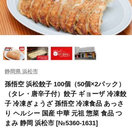
静岡県 浜松市
孫悟空 浜松餃子 100個（50個×2パック）
（タレ・唐辛子付）餃子 ギョーザ 冷凍餃
子 冷凍ぎょうざ 孫悟空 冷凍食品 あっさ
り ヘルシー 国産 中華 元祖 惣菜 食品 つ
まみ 静岡 浜松市 [№5360-1631]