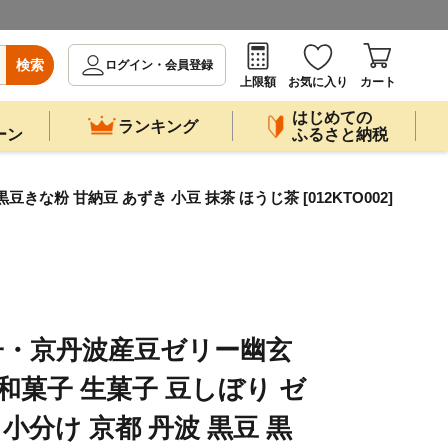
検索
ログイン・会員登録
上限額
お気に入り
カート
はじめての
ランキング
ーン
ふるさと納税
粉 甘納豆 あずき 小豆 抹茶 ほうじ茶 [012KTO002]
子・京丹波産豆ゼリー幽玄
和菓子 生菓子 豆しぼり ゼ
 小分け 京都 丹波 黒豆 黒