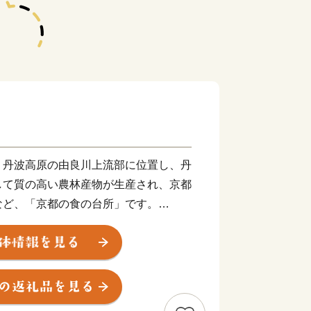
、丹波高原の由良川上流部に位置し、丹
して質の高い農林産物が生産され、京都
など、「京都の食の台所」です。
変える「琴滝」、丹波高原の雄峰「長老
、特に紅葉シーズンには多くの観光客で
番組「news おかえり」で、丹波ワイ
ン「てぐみ」ロゼ・白セット が紹介されました！
👉丹波ワイン