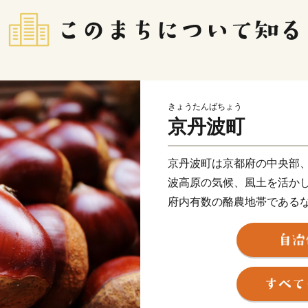
きょうたんばちょう
京丹波町
京丹波町は京都府の中央部
波高原の気候、風土を活か
府内有数の酪農地帯である
四季折々にその姿を美しく
ヶ岳」などの景勝地があり
にぎわいます。
★ABCテレビのニュース情報