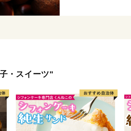
★ほかにも魅力的な返礼品が
👉京都丹波の黒豆「和知黒
👉濃厚ガトーショコラテリ
菓子・スイーツ"