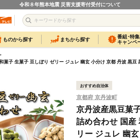
令和８年熊本地震 災害支援寄付受付について
番組･特集
ものから探す
まちから探す
キャンペ
生菓子 豆しぼり ゼリー ジュレ 幽玄 小分け 京都 丹波 黒豆 黒豆きな
おすすめ自治体
京都府 京丹波町
京丹波産黒豆菓
詰め合わせ 国産 
リー ジュレ 幽玄