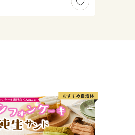
たくさん‼
」
ーヌ