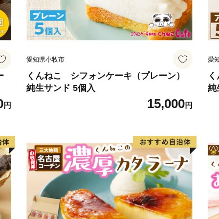
愛知県小牧市
愛
ー
くんねこ シフォンケーキ（プレーン）
く
純生サンド 5個入
純
0
15,000
円
円