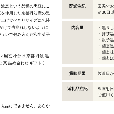
丹波黒という品種の黒豆にこ
配送注記
常温でお
※30日
豆を使用した京都丹波産の黒
仕上げ食べきりサイズに包装
かけて煮崩れしないように
内容量
・黒豆し
・抹茶黒
ジュレで包み込んだ和生菓子
・親子黒
・幽玄黒
・幽玄抹
レ 幽玄 小分け 京都 丹波 黒
・幽玄ほ
じ茶 詰め合わせ ギフト 】
賞味期限
製造日か
返礼品注記
※直射日
ご使用く
・返品はできません。あらか