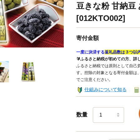
豆きな粉 甘納豆 
[012KTO002]
寄付金額
一度に決済する
返礼品数は３つ以
🔰ふるさと納税が初めての方、詳
ふるさと納税では原則として自己負
す。控除の対象となる寄付金額は
でご注意ください。
仕組みについて知る
数量