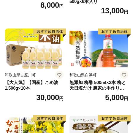
500g×6本入り
8,000
円
13,000
円
和歌山県古座川町
和歌山県白浜町
【大人気】【国産】こめ油
無添加 梅酢 500ml×2本 梅と
1,500g×10本
天日塩だけ 農家の手作り完
熟梅酢 調味料
30,000
5,000
円
円