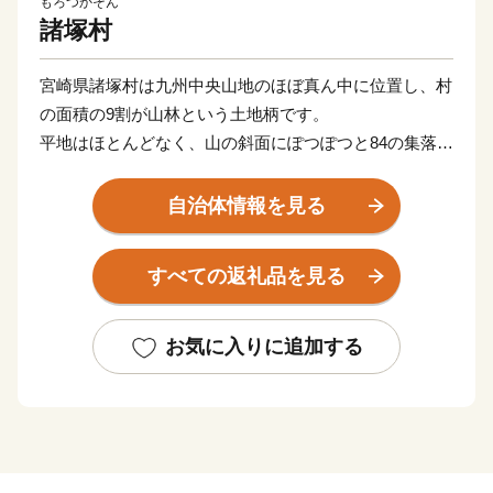
もろつかそん
諸塚村
宮崎県諸塚村は九州中央山地のほぼ真ん中に位置し、村
の面積の9割が山林という土地柄です。
平地はほとんどなく、山の斜面にぽつぽつと84の集落が
点在します。
「林業立村」をスローガンに、山を守り、森林を創り、
自治体情報を見る
自然と共生しつつ、森の恵みを受けながらむらづくりを
勧めており、平成27年12月世界農業遺産に認定いただ
すべての返礼品を見る
きました。
【世界農業遺産】への取組と自然環境・森林の保全
お気に入りに追加する
諸塚村のある、高千穂郷・椎葉山地域の農業や林業は、
山間地域の人々の暮らしを支える森林を保全し、棚田や
森林などの山村の美しい景観、環境を維持、形成すると
ともに、