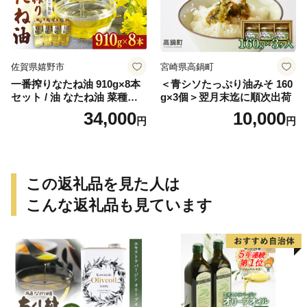
佐賀県嬉野市
宮崎県高鍋町
一番搾りなたね油 910g×8本
＜青シソたっぷり油みそ 160
セット / 油 なたね油 菜種油
g×3個＞翌月末迄に順次出荷
ナタネ【山下製油】 [NBE00
34,000
10,000
円
円
7]
この返礼品を見た人は
こんな返礼品も見ています