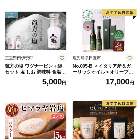
理 ドレッシング セット
三重県南伊勢町
鹿児島県日置市
竈方の塩 ワグナービン＋袋
No.005-B ＜イタリア産＆ガ
セット 塩 しお 調味料 食塩
ーリックオイル＞オリーブオ
天然 ミネラル 調味料 ソルト
イルセット(200ml×2本) 日置
5,000
17,000
円
円
salt 料理 味付 おにぎり 三重
市 特産品 調味料 油 エキスト
県 南伊勢 伊勢 志摩 5000円 5
ラバージン オリーブ セット
000円以下 五千円
ガーリック【鹿児島オリー
ブ】