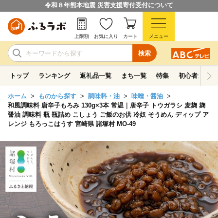
令和８年熊本地震 災害支援寄付受付について
上限額
お気に入り
カート
メニュー
検索
トップ
ランキング
返礼品一覧
まち一覧
特集
初心者ガイド
ホーム
ものから探す
調味料・油
味噌・醤油
和風調味料 唐辛子もろみ 130g×3本 常温｜唐辛子 トウガラシ 麦麹 麹
醤油 調味料 瓶 瓶詰め こしょう ご飯のお供 冷奴 そうめん ディップ ア
レンジ もろっこはうす 宮崎県 諸塚村 MO-49