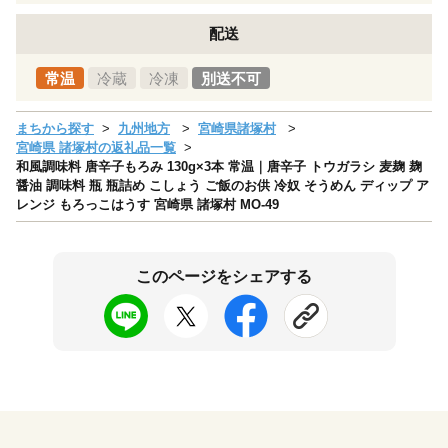
配送
常温
冷蔵
冷凍
別送不可
まちから探す
九州地方
宮崎県諸塚村
宮崎県 諸塚村の返礼品一覧
和風調味料 唐辛子もろみ 130g×3本 常温｜唐辛子 トウガラシ 麦麹 麹
醤油 調味料 瓶 瓶詰め こしょう ご飯のお供 冷奴 そうめん ディップ ア
レンジ もろっこはうす 宮崎県 諸塚村 MO-49
このページをシェアする