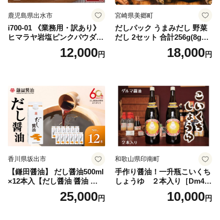
鹿児島県出水市
宮崎県美郷町
i700-01 《業務用・訳あり》
だしパック うまみだし 野菜
ヒマラヤ岩塩ピンクパウダー
だし 2セット 合計256g(8g×8
タイプ(5kg) 岩塩 塩 調味料
パック×2種×2セット) [岡田商
12,000
18,000
円
円
しお 保存料不使用 天然 パウ
店 宮崎県 美郷町 31ac0069]
ダータイプ グレインミルタ
国産 粉末 ダシ 出汁パック し
イプ 料理 バスソルト 入浴 普
いたけ 無塩
段使い ギフト 贈り物【ソル
ティースマイル】
香川県坂出市
和歌山県印南町
【鎌田醤油】 だし醤油500ml
手作り醤油！一升瓶こいくち
×12本入【だし醤油 醤油 人気
しょうゆ ２本入り［Dm4］
おすすめ 人気だし醤油 出汁
｜手作り 醤油 和歌山県 印南
25,000
10,000
円
円
醤油 AE1021】
町 一升瓶 こいくちしょうゆ
伝統製法 醤油 日本食 調味料
地元産 大豆 小麦 塩 だし 煮