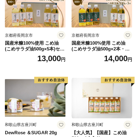
▼食べ応え抜群！煮物やスープ、バター醤油をかけても
おいしい肉厚どんこ
▼栄養価高く、味・香りも濃厚なニホンミツバチの蜂蜜
▼隈研吾氏デザイン 職人が1つ1つ手作りしたシンプル
京都府長岡京市
京都府長岡京市
なTSUMIKI（つみき）
国産米糠100%使用 こめ油
国産米糠100%使用 こめ油
▼諸塚村の自然を感じられる宿泊体験
(こめサラダ油500g×5本)セッ
(こめサラダ油500g×2本・こ
▼明治から受け継がれる、幻の焼酎
ト [1574]
め胚芽油500g×3本)セット [1
13,000
14,000
円
円
573]
和歌山県古座川町
和歌山県古座川町
DewRose ＆SUGAR 20g
【大人気】【国産】こめ油