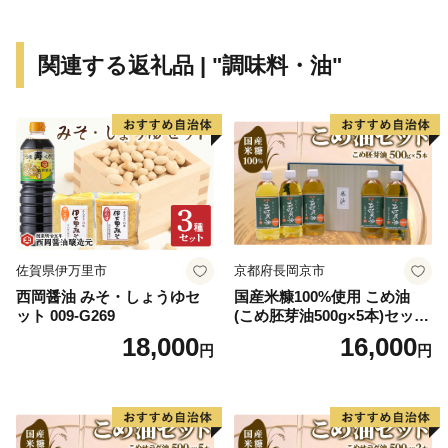
世界でも貴重な伝統文化を伝える活動に取り組んでおり
ます。
関連する返礼品 | "調味料・油"
しかし、人口減少や農林家の高齢化など多くの課題があ
ります。
この地域の魅力を再発見し、世界へアピールし、森林資
源・森林環境を守り、育て、伝統文化をつなぐため、
みなさまからのあたたかい、応援をよろしくお願いいた
します。
佐賀県伊万里市
京都府長岡京市
【諸塚村のおすすめ返礼品】
西岡醤油 みそ・しょうゆセ
国産米糠100%使用 こめ油
▼噛むほど旨い！宮崎県が誇るブランド地鶏「みやざき
ット 009-G269
(こめ胚芽油500g×5本)セット
地頭鶏(じとっこ)」
[1575]
18,000
16,000
円
円
▼【4大会連続内閣総理大臣賞受賞】豊かな自然が生ん
だ宮崎牛
▼地元で「なば」と呼ばれ、世界で唯一FSC®の認証を
受けた乾しいたけ