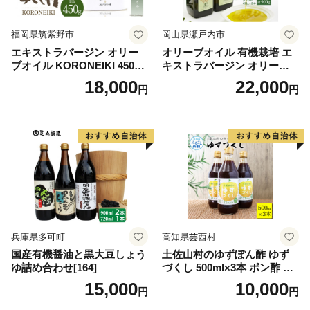
福岡県筑紫野市
岡山県瀬戸内市
エキストラバージン オリー
オリーブオイル 有機栽培 エ
ブオイル KORONEIKI 450g
キストラバージン オリーブ
[筑前たなか油屋 福岡県 筑紫
オイル シングル 2本 セット
18,000
22,000
円
円
野市 21760403] 油 食用油 オ
オーガニック 調味料 油 オリ
リーブ油
ーブ油 食用油 ギフト
兵庫県多可町
高知県芸西村
国産有機醤油と黒大豆しょう
土佐山村のゆずぽん酢 ゆず
ゆ詰め合わせ[164]
づくし 500ml×3本 ポン酢 ポ
ンズ ゆず 柚子 調味料 さっぱ
15,000
10,000
円
円
り 美味しい おいしい 鍋 しゃ
ぶしゃぶ 冷奴 魚料理 蒸し料