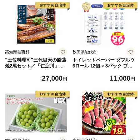
高知県芸西村
秋田県能代市
“土佐料理司”三代目天の鰻蒲
トイレットペーパー ダブル 9
焼2尾セット／「仁淀川」水
6ロール 12個 × 8パック ブラ
系の地下水使用 完全無投薬養
ンカ 再生紙 100％ 芯あり 日
27,000
11,000
殖 国産・高知県産〈高知市共
用品 消耗品 無香料 生活用品
円
円
通返礼品〉うなぎ 真空パック
備蓄 秋田県 能代市 送料無料
（ウナギう・たれセット）
《能代製紙》