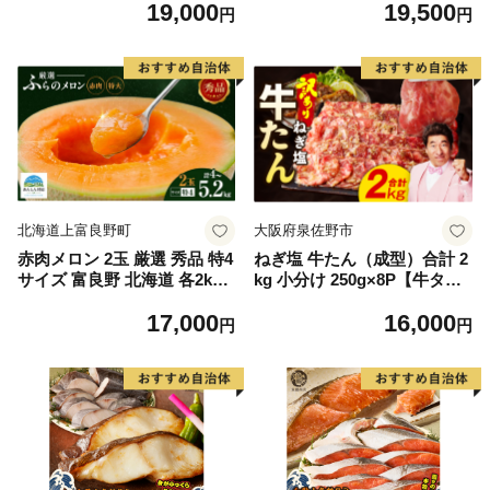
19,000
19,500
もの 果実 旬の果物 旬のフル
離島は配送不可
円
円
ーツ 香川 香川県 東かがわ市
北海道上富良野町
大阪府泉佐野市
赤肉メロン 2玉 厳選 秀品 特4
ねぎ塩 牛たん（成型）合計 2
サイズ 富良野 北海道 各2kg
kg 小分け 250g×8P【牛タン
～2.6kg 2玉 セット ファーム
牛肉 焼肉用 薄切り 訳あり サ
17,000
16,000
富良野 メロン めろん 果物 く
イズ不揃い】
円
円
だもの フルーツ デザート 旬
の果物 旬のフルーツ