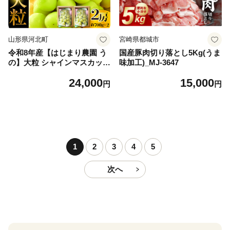
山形県河北町
宮崎県都城市
令和8年産【はじまり農園 う
国産豚肉切り落とし5Kg(うま
の】大粒 シャインマスカット
味加工)_MJ-3647
２房（約700g×2房） 山形県
24,000
15,000
河北町産 【河北町観光物産協
円
円
会】 ka002-004-r8
1
2
3
4
5
次へ