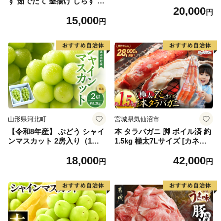
す 茹でたて 釜揚げ しらす 無
20,000
着色 安心 安全 赤穂の塩 新鮮
円
15,000
国産 海の幸 海鮮 魚介 紀州湯
円
浅湾直送 まるとも海産 お取
り寄せ 和歌山県 湯浅町 送料
無料_C6035n
山形県河北町
宮城県気仙沼市
【令和8年産】 ぶどう シャイ
本 タラバガニ 脚 ボイル済 約
ンマスカット 2房入り（1房6
1.5kg 極太7Lサイズ [カネダ
00g前後） 秀品 山形県河北町
イ 宮城県 気仙沼市 2056432
18,000
42,000
産【山形eLab】 ka074-023-r
6] カニ かに 蟹 たらばがに た
円
円
8
らば蟹 タラバ蟹 たらば タラ
バ ボイル