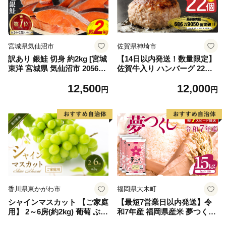
宮城県気仙沼市
佐賀県神埼市
訳あり 銀鮭 切身 約2kg [宮城
【14日以内発送！数量限定】
東洋 宮城県 気仙沼市 205649
佐賀牛入り ハンバーグ 22個
91] 鮭 魚介類 海鮮 訳アリ 規
2.6kg(120g×22個)【佐賀牛 黒
12,500
12,000
格外 不揃い さけ サケ 鮭切身
毛和牛 ブランド牛 九州 ハン
円
円
シャケ 切り身 冷凍 家庭用 お
バーグ 牛肉 豚肉 国産 お弁当
かず 弁当 支援 サーモン 銀鮭
おかず 惣菜 おすすめ 人気】
切り身 魚 わけあり
(H083106)
香川県東かがわ市
福岡県大木町
シャインマスカット 【ご家庭
【最短7営業日以内発送】令
用】 2～6房(約2kg) 葡萄 ぶど
和7年産 福岡県産米 夢つくし
う ブドウ フルーツ 果物 くだ
15kg 精米 ※北海道・沖縄・