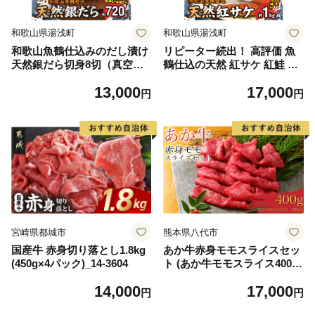
和歌山県湯浅町
和歌山県湯浅町
和歌山魚鶴仕込みのだし漬け
リピーター続出！ 高評価 魚
天然銀だら切身8切（真空パ
鶴仕込の天然 紅サケ 紅鮭 鮭
ック入） 約720g 小分け 独自
サーモン 切身 切り身 約1kg
13,000
17,000
製法 良質な脂 ふっくら 柔ら
レビュー高評価 小分け 真空
円
円
かい 身質 甘み 旨味 白身魚の
パック 梅酒 真昆布 使用 だし
トロ 梅酒 北海道南産 真こん
まろやか 天然 鮭 魚 海の幸
ぶ だし漬け 煮付け ムニエル
海鮮 魚介 食品 食べ物 おかず
味噌漬け 鍋物 冷凍 湯浅町 送
お弁当 水産加工品 冷凍 グル
料無料_G7334
メ お取り寄せ 和歌山県 湯浅
町 送料無料_G7317
宮崎県都城市
熊本県八代市
国産牛 赤身切り落とし1.8kg
あか牛赤身モモスライスセッ
(450g×4パック)_14-3604
ト (あか牛モモスライス400
g、あか牛のたれ200ml付き)
14,000
17,000
円
円