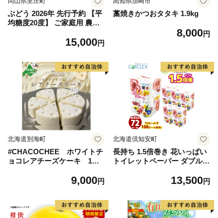
岡山県里庄町
高知県須崎市
ぶどう 2026年 先行予約 【平
藁焼きかつおタタキ 1.9kg
均糖度20度】 ご家庭用 農家
8,000
こだわりの シャイン マスカ
円
15,000
ット 2～3房 合計約1.2kg ブ
円
ドウ 葡萄 岡山県産 国産 フル
ーツ 果物 【 Nini farm 農家
直送 】
北海道別海町
北海道倶知安町
#CHACOCHEE ホワイトチ
長持ち 1.5倍巻き 花いっぱい
ョコレアチーズケーキ 1ホ
トイレットペーパー ダブル 4
ール(直径15cm)（北海道,別
5ｍ 計72ロール 全18種 花柄
9,000
13,500
海町,チーズ,ちーず,チーズケ
プリント ハーブ 香り付き 日
円
円
ーキ,ふるさと納税）
本製 まとめ買い 防災 常備品
ペーパー エコ 日用雑貨 消耗
品 備蓄 送料無料 北海道 倶知
安町 日用品