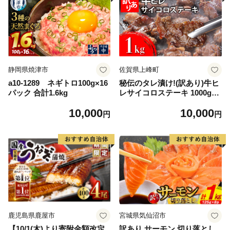
静岡県焼津市
佐賀県上峰町
a10-1289 ネギトロ100g×16
秘伝のタレ漬け!(訳あり)牛ヒ
パック 合計1.6kg
レサイコロステーキ 1000g
【B-1098-AS】
10,000
10,000
円
円
鹿児島県鹿屋市
宮城県気仙沼市
【10/1(木)より寄附金額改定
訳あり サーモン 切り落とし