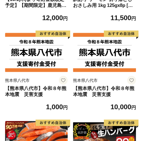
予定】【期間限定】鹿児島県
おさしみ用 1kg 125gx8p [足
大隅産うなぎ蒲焼4尾（400
利本店 宮城県 気仙沼市 2056
12,000
11,500
g） KN007-023
4313] 魚 魚介類 鮭 お刺し身
円
円
刺し身 刺身 生 生食 個包装
チリ銀鮭 銀鮭 海鮮 海鮮丼 魚
介
熊本県八代市
熊本県八代市
【熊本県八代市】令和８年熊
【熊本県八代市】令和８年熊
本地震 災害支援
本地震 災害支援
1,000
10,000
円
円