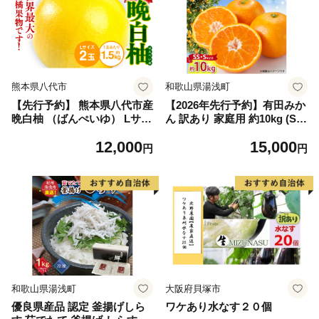
熊本県八代市
和歌山県湯浅町
【先行予約】 熊本県八代市産
【2026年先行予約】有田みか
晩白柚 （ばんぺいゆ） Lサイ
ん 訳あり 家庭用 約10kg (S
ズ 2玉 柑橘 みかん 果物 くだ
S、Sサイズ) みかん 温州みか
12,000
15,000
もの フルーツ おやつ 特産 熊
ん フルーツ 柑橘 果物 果実
円
円
本県 八代市 【2026年12月上
ジューシー 人気 国産 食べ物
旬より順次発送】
和歌山県 湯浅町 送料無料_ZJ
6098
和歌山県湯浅町
大阪府貝塚市
優良県産品 認定 釜揚げしら
ワケあり水なす２０個