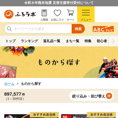
令和８年熊本地震 災害支援寄付受付について
上限額
お気に入り
カート
メニュー
検索
トップ
ランキング
返礼品一覧
まち一覧
特集
初心者ガイド
ホーム
ものから探す
897,577
件
絞り込み・並び替え
（1～30件目）