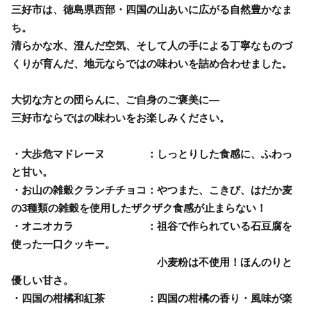
三好市は、徳島県西部・四国の山あいに広がる自然豊かなま
ち。
清らかな水、澄んだ空気、そして人の手による丁寧なものづ
くりが育んだ、地元ならではの味わいを詰め合わせました。
大切な方との団らんに、ご自身のご褒美に―
三好市ならではの味わいをお楽しみください。
・大歩危マドレーヌ ：しっとりした食感に、ふわっ
と甘い。
・お山の雑穀クランチチョコ：やつまた、こきび、はだか麦
の3種類の雑穀を使用したザクザク食感が止まらない！
・オニオカラ ：祖谷で作られている石豆腐を
使った一口クッキー。
小麦粉は不使用！ほんのりと
優しい甘さ。
・四国の柑橘和紅茶 ：四国の柑橘の香り・風味が楽