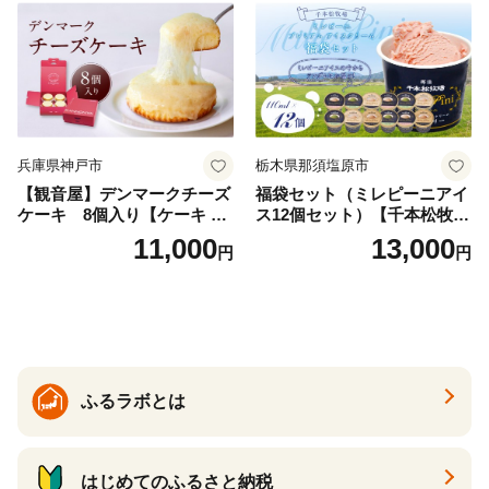
兵庫県神戸市
栃木県那須塩原市
【観音屋】デンマークチーズ
福袋セット（ミレピーニアイ
ケーキ 8個入り【ケーキ チ
ス12個セット）【千本松牧
ーズケーキ 人気スイーツ お
場】 ns025-014-12 【デザー
11,000
13,000
円
円
すすめスイーツ 神戸スイー
ト 詰め合わせ ギフト】
ツ 新感覚チーズケーキ おす
すめケーキ 兵庫県 神戸市 D0
910-17】
ふるラボとは
はじめてのふるさと納税