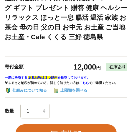
グ ギフト プレゼント 贈答 健康 ヘルシー
リラックス ほっと一息 腸活 温活 家族 お
茶会 母の日 父の日 お中元 お土産 ご当地
お土産・Cafe くくる 三好 徳島県
12,000
寄付金額
在庫あり
円
一度に決済する
返礼品数は３つ以内
を推奨しております。
🔰ふるさと納税が初めての方、詳しく知りたい方は
こちら
でご確認ください。
仕組みについて知る
上限額を調べる
数量