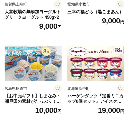
佐賀県上峰町
愛知県小牧市
大富牧場の無添加ヨーグルト
三幸の福どら（黒ごまあん）
グリークヨーグルト 450g×2
9,000
円
9,000
円
広島県尾道市
北海道浜中町
【お中元ギフト】しまなみ・
ハーゲンダッツ『定番ミニカ
瀬戸田の素材がたっぷり！ジ
ップ8個セット』アイスクリ
ェラート8個
ーム アイス スイーツ デザー
10,000
19,000
円
円
ト_H0016-104