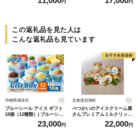
11,000
17,000
円
円
豆 抹茶 林檎 りんご 慶事 お
祝い 法事 法要 詰め合わせ お
取り寄せ 瓢箪 豊臣秀吉 焼印
個包装 贈り物 老舗 お茶菓子
この返礼品を見た人は
こんな返礼品も見ています
沖縄県浦添市
北海道別海町
ブルーシール アイス ギフト
べつかいのアイスクリーム屋
18個（12種類）| ブルーシー
さんプレミアムミルクリッチ
ルアイス ブルーシールアイ
12個（AP-01）（ 北海道アイ
23,000
22,000
円
円
スクリーム 着日指定可能 送
ス 北海道産アイス アイス ア
料無料 ジェラート 沖縄県 バ
イススイーツ アイスクリー
ースデー 贈り物 プレゼント
ム 北海道産アイスクリーム