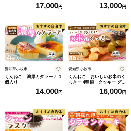
入
17,000
13,000
円
円
愛知県小牧市
愛知県小牧市
くんねこ 濃厚カタラーナ 4
くんねこ おいしいお米のく
個入り
っきー 4種類 クッキー グル
テンフリー
14,000
16,000
円
円