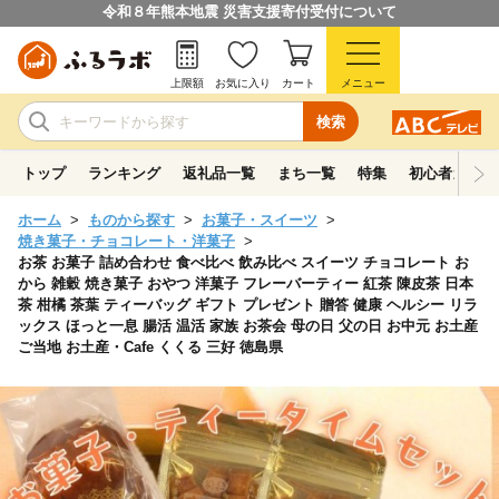
令和８年熊本地震 災害支援寄付受付について
上限額
お気に入り
カート
メニュー
検索
トップ
ランキング
返礼品一覧
まち一覧
特集
初心者ガイド
ホーム
ものから探す
お菓子・スイーツ
焼き菓子・チョコレート・洋菓子
お茶 お菓子 詰め合わせ 食べ比べ 飲み比べ スイーツ チョコレート お
から 雑穀 焼き菓子 おやつ 洋菓子 フレーバーティー 紅茶 陳皮茶 日本
茶 柑橘 茶葉 ティーバッグ ギフト プレゼント 贈答 健康 ヘルシー リラ
ックス ほっと一息 腸活 温活 家族 お茶会 母の日 父の日 お中元 お土産
ご当地 お土産・Cafe くくる 三好 徳島県