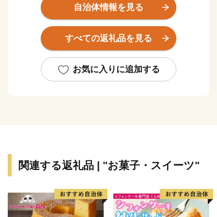
的文化遺産の多く残るまちです。また阿波踊りや祖谷平
自治体情報を見る
家祭りなど四季折々に様々なイベントがあります。近年
はラフティングやウェイクボードなどウォータースポー
すべての返礼品を見る
ツを楽しめるまちとしても人気を集めています。ぜひ多
くの皆様にお越しいただき三好市を楽しんでいただけれ
ばと思います。
お気に入りに追加する
関連する返礼品 | "お菓子・スイーツ"