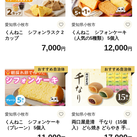
愛知県小牧市
愛知県小牧市
くんねこ シフォンラスク 2
くんねこ シフォンケーキ
カップ
（人気の5種類） 5個入
7,000
12,000
円
円
愛知県小牧市
愛知県小牧市
くんねこ シフォンケーキ
両口屋是清 千なり（15個
（プレーン） 5個入
入） どら焼き どらやき 手土
産 お土産 土産 丹波大納言小