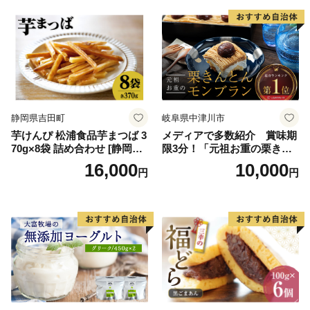
誕生日 カップ 詰め合わせ バ
道産アイス 道産アイスクリ
ラエティ | バニラ チョコレー
ーム ギフト 詰合せ 詰め合わ
ト ストロベリー ピスタチオ
せ ふるさと納税 ）
バニラ＆クッキー ウベ 沖縄
紅イモ 塩ちんすこう 沖縄シ
ークヮーサー 沖縄黒糖 琉球
ロイヤルミルクティ 沖縄パ
イン
静岡県吉田町
岐阜県中津川市
芋けんぴ 松浦食品芋まつば 3
メディアで多数紹介 賞味期
70g×8袋 詰め合わせ [静岡伊
限3分！「元祖お重の栗きん
勢丹(松浦食品) 静岡県 吉田町
とんモンブラン」 【未来の
16,000
10,000
円
円
22424274] 芋ケンピ セット
ご褒美】スイーツ 栗 モンブ
小袋 個包装 小分け
ラン くりきんとん デザート
ご褒美 お取り寄せ くり お菓
子 菓子 F4N-2298