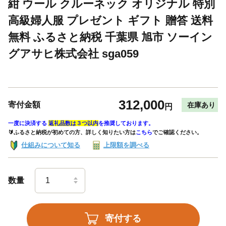
紺 ウール クルーネック オリジナル 特別
高級婦人服 プレゼント ギフト 贈答 送料
無料 ふるさと納税 千葉県 旭市 ソーイン
グアサヒ株式会社 sga059
312,000
寄付金額
在庫あり
円
一度に決済する
返礼品数は３つ以内
を推奨しております。
🔰ふるさと納税が初めての方、詳しく知りたい方は
こちら
でご確認ください。
仕組みについて知る
上限額を調べる
数量
寄付する