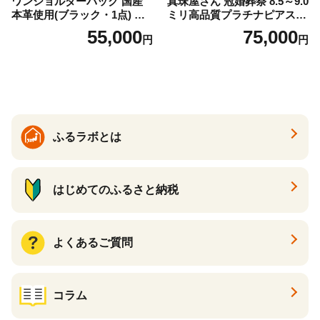
ワンショルダーバック 国産
真珠屋さん 冠婚葬祭 8.5～9.0
本革使用(ブラック・1点) 鞄
ミリ高品質プラチナピアス P
バック バッグ カバン レザー
t900 志摩産アコヤ真珠 ブラ
55,000
75,000
円
円
国産 日本製 牛革 黒 革 革製
ックパール 黒真珠
品 手作り 男性 女性 レディー
ス メンズ【ksg1307-bk】【Z
enis】
ふるラボとは
はじめてのふるさと納税
よくあるご質問
コラム