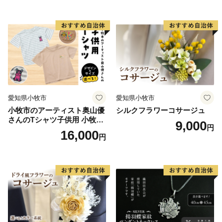
ット レジン LEDライト
おりません。
※お礼の品のお届けには1～2ヶ月程度かかることがあり
ます。
※特典商品の写真はイメージです。
※ご寄附から2ヶ月以上先となるお礼品の配送日時指定
は、承ることができません。
愛知県小牧市
愛知県小牧市
■□■……………………………………………………
小牧市のアーティスト奥山優
シルクフラワーコサージュ
さんのTシャツ子供用 小牧市
9,000
返礼品・証明書等のお問い合わせはこちらへ
円
制70周年記念
16,000
円
■返礼品について■
旭市 ふるさと納税担当（株式会社パンクチュアル）
〒289‐2516
千葉県旭市ロ633-7 実松ビル 1F
TEL：050-1707-9345（平日9:00~17:00）
※土日祝日､年末年始（12/27~1/4）除く