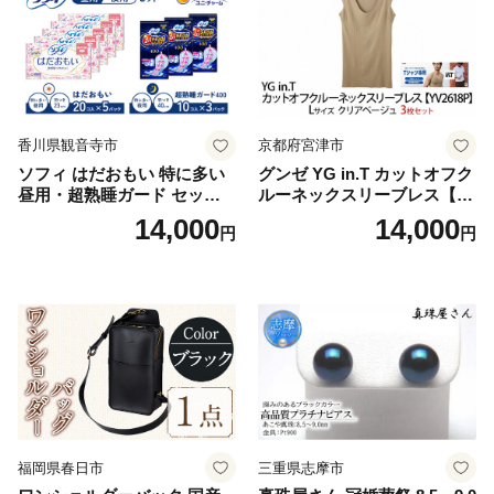
香川県観音寺市
京都府宮津市
ソフィ はだおもい 特に多い
グンゼ YG in.T カットオフク
昼用・超熟睡ガード セット
ルーネックスリーブレス【Y
羽付き ナプキン 生理用品 サ
V2618P】Lサイズ クリアベ
14,000
14,000
円
円
ニタリー ユニ・チャーム
ージュ3枚セット [№5716-04
32]
福岡県春日市
三重県志摩市