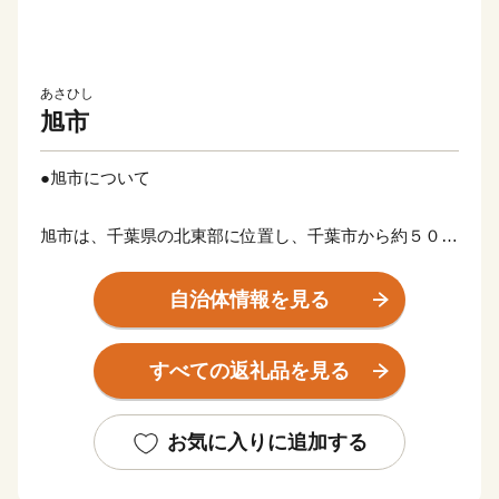
あさひし
旭市
●旭市について
旭市は、千葉県の北東部に位置し、千葉市から約５０
Km、都心から約８０Kmほどの場所にあります。
南部は美しい弓状の九十九里浜に面し、北部には干潟八
自治体情報を見る
万石といわれる広大な穀倉地帯となだらかな丘陵地帯の
北総台地が広がっています。
すべての返礼品を見る
年間平均気温１５℃と温暖な気候は、農業はもちろん畜
産にも適しており、農産物、畜産物ともに全国でも指折
りの生産高を誇ります。
お気に入りに追加する
また、県内でもトップクラスの漁獲量を誇る飯岡漁港を
有する旭市では、年間を通じて“海の味”が楽しめます。