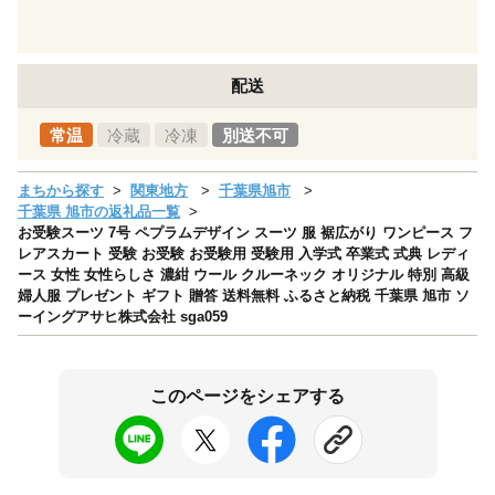
配送
常温
冷蔵
冷凍
別送不可
まちから探す
関東地方
千葉県旭市
千葉県 旭市の返礼品一覧
お受験スーツ 7号 ペプラムデザイン スーツ 服 裾広がり ワンピース フ
レアスカート 受験 お受験 お受験用 受験用 入学式 卒業式 式典 レディ
ース 女性 女性らしさ 濃紺 ウール クルーネック オリジナル 特別 高級
婦人服 プレゼント ギフト 贈答 送料無料 ふるさと納税 千葉県 旭市 ソ
ーイングアサヒ株式会社 sga059
このページをシェアする