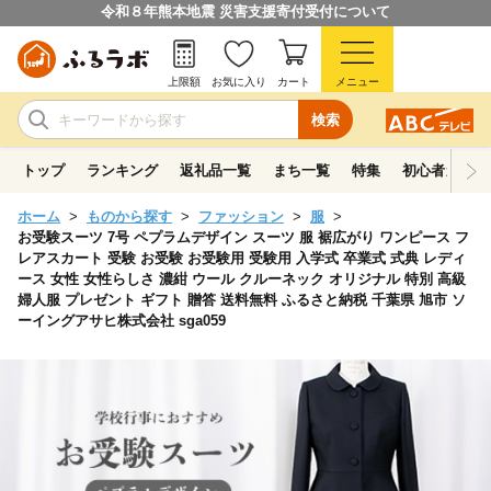
令和８年熊本地震 災害支援寄付受付について
上限額
お気に入り
カート
メニュー
検索
トップ
ランキング
返礼品一覧
まち一覧
特集
初心者ガイド
ホーム
ものから探す
ファッション
服
お受験スーツ 7号 ペプラムデザイン スーツ 服 裾広がり ワンピース フ
レアスカート 受験 お受験 お受験用 受験用 入学式 卒業式 式典 レディ
ース 女性 女性らしさ 濃紺 ウール クルーネック オリジナル 特別 高級
婦人服 プレゼント ギフト 贈答 送料無料 ふるさと納税 千葉県 旭市 ソ
ーイングアサヒ株式会社 sga059