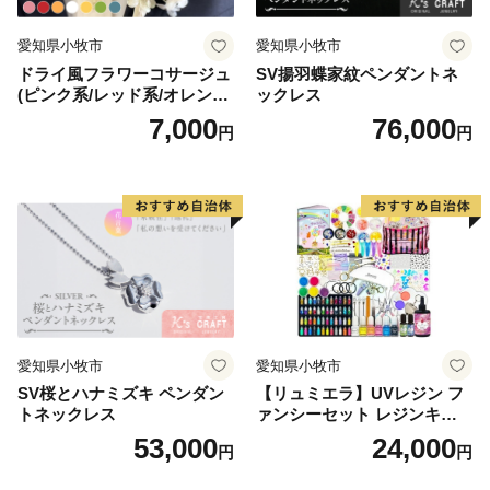
E-mail：asahi@furusato-supports.com
愛知県小牧市
愛知県小牧市
■証明書等について［発送代行・返還先］■
ドライ風フラワーコサージュ
SV揚羽蝶家紋ペンダントネ
(ピンク系/レッド系/オレンジ
ックレス
旭市 ふるさと納税担当（株式会社パンクチュアル）
系/ホワイト系/イエロー系/グ
7,000
76,000
〒785-0036
円
円
リーン系/ブルー系）
高知県須崎市緑町9-27 保岡ビル4階
TEL：050-1707-9345（平日9:00~17:00）
※土日祝日､年末年始（12/27~1/4）除く
E-mail：asahi@furusato-supports.com
……………………………………………………■□■
愛知県小牧市
愛知県小牧市
SV桜とハナミズキ ペンダン
【リュミエラ】UVレジン フ
トネックレス
ァンシーセット レジンキッ
ト ハンドメイド レジンクラ
53,000
24,000
円
円
フト アクセサリーキット 手
作り セット レジン LEDライ