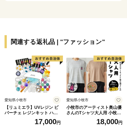
そのほか、海や自然を活かした体験イベントも豊富にあ
ります。
ぜひ、旭市をご堪能ください！
関連する返礼品 | "ファッション"
●旭市ふるさと応援寄附について
旭市外にお住まいの個人の方で寄附をしていただいた方
には、旭市のＰＲも兼ねて特産品などお礼の品をお送り
します。
愛知県小牧市
愛知県小牧市
【ご注意】
【リュミエラ】UVレジン ビ
小牧市のアーティスト奥山優
※特典商品の送付は、旭市外にお住まいの個人の方に限
バーチェ レジンキット ハン
さんのTシャツ大人用 小牧市
らせていただきます。
ドメイド レジンクラフト ア
制70周年記念
17,000
18,000
円
円
クセサリーキット 手作り セ
※寄附につきましては、年度内の回数制限は現在設けて