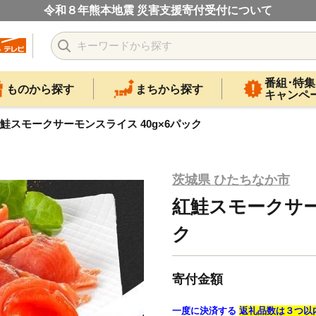
令和８年熊本地震 災害支援寄付受付について
番組･特集
ものから探す
まちから探す
キャンペ
鮭スモークサーモンスライス 40g×6パック
茨城県 ひたちなか市
紅鮭スモークサー
ク
寄付金額
一度に決済する
返礼品数は３つ以