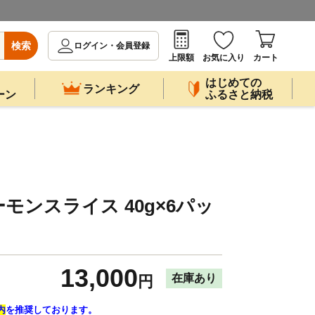
検索
ログイン・会員登録
上限額
お気に入り
カート
はじめての
ランキング
ーン
ふるさと納税
モンスライス 40g×6パッ
13,000
在庫あり
円
内
を推奨しております。