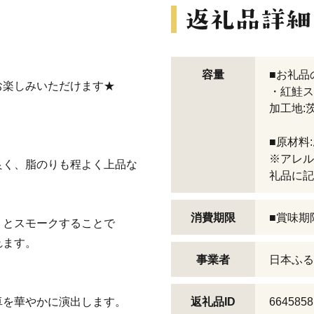
容量
■お礼品
お楽しみいただけます★
・紅鮭ス
加工地:
■原材料
※アレル
く、脂のりも程よく上品な
礼品に記
消費期限
■賞味期
とスモークすることで
れます。
事業者
日本ふる
を華やかに演出します。
返礼品ID
6645858