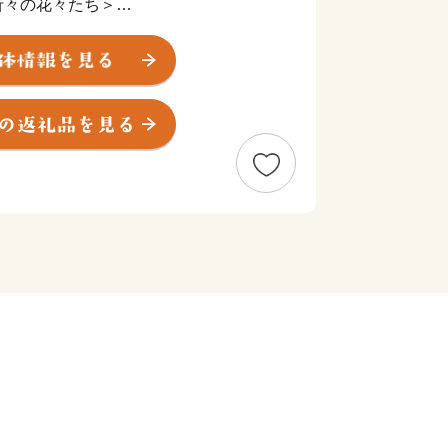
折々の花々たち＞
央部、県都水戸市に隣接。暖かな春が訪
園では、香り高く色鮮やかなスイセン、
ーリップ、そして、『死ぬまでに行きた
空の青・海の青のハーモニーが美しいネ
勢の観光客で賑わいます。夏に突如姿を
かけて赤と緑のグラデーションを表現
ア』として一面を真っ赤に染め上げま
にわ公園では、毎年6月に美しい花しょ
涼しげな花景色は、来園者に初夏の訪れ
。
付いた“食”を味わう＞
市に訪れたのなら、必ず食べたい海の
は、旬の魚介類や近海で採れる地魚が
から年間100万人以上の観光客が訪れ
お寿司や新鮮な海の幸が盛りだくさんの