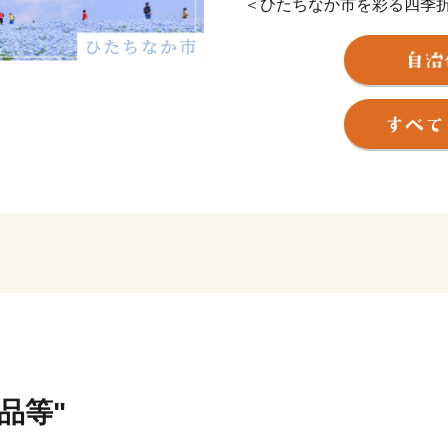
＜ひたちなか市を彩る四季
ひたちなか市は茨城県の中
れる頃、国営ひたち海浜公
カラフルで可愛らしいチュ
い！世界の絶景』と評され
モフィラが見頃を迎え、大
現す新緑のコキアは、秋に
し、10月頃には『紅葉コキ
す。その他、市内の馬渡は
うぶが咲き誇り、白と紫の
を感じさせてくれています
＜豊富な海の幸と、地域に根
太平洋に面するひたちなか
幸。 那珂湊おさかな市場で
豊富に揃う魚市場で、県内外
品等"
ます。大きなネタが魅力の