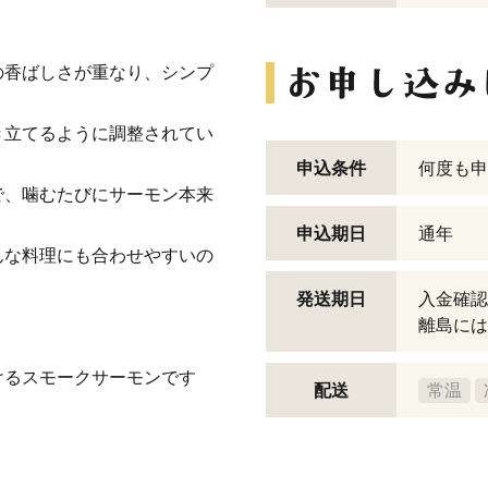
の香ばしさが重なり、シンプ
き立てるように調整されてい
申込条件
何度も申
で、噛むたびにサーモン本来
申込期日
通年
んな料理にも合わせやすいの
発送期日
入金確認
離島には
けるスモークサーモンです
配送
常温
。