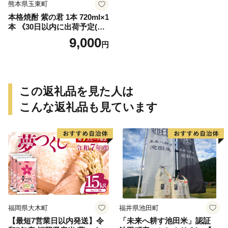
熊本県玉東町
本格焼酎 紫の君 1本 720ml×1
本 《30日以内に出荷予定(土
日祝除く)》そば是上々吉 酒
9,000
円
や上々吉 紫芋使用（玉東町
産含む）
この返礼品を見た人は
こんな返礼品も見ています
福岡県大木町
福井県池田町
【最短7営業日以内発送】令
「未来へ耕す池田米」認証