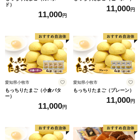
の高いみかんや梨、スイカのほか、スモモの1種である
ド）
11,000
円
ハニーローザが全国一の栽培面積を誇り、その加工品で
11,000
円
ある“ハニーローザアイスクリーム”は熊本県優良新商品
表彰事業で最高の金賞を受賞しました。いただきました
ご寄附は、玉東町を「もっと応援したい!」と思ってい
ただけるような活用をしていきます。
◎返礼品の内容・お届け先・お届け時期等ふるさと納税
愛知県小牧市
愛知県小牧市
全般についてのお問合せ
もっちりたまご（小倉バタ
もっちりたまご（プレーン）
株式会社ローカル
ー）
11,000
E-mail：gyokuto@lo-cal.co.jp
円
11,000
円
TEL：096-288-5620 FAX：096-245-6158
平日：10:00～18:00
※土日祝はお休みをいただいております。
※土日祝祭日にいただいたメールへの回答は翌営業日以
降となりますので、ご了承ください。