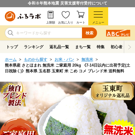
令和８年熊本地震 災害支援寄付受付について
上限額
お気に入り
カート
メニュー
検索
トップ
ランキング
返礼品一覧
まち一覧
特集
初心者ガイド
ホーム
ものから探す
お米・パン
無洗米
熊本県産 さとほまれ 無洗米 ご家庭用 20kg 《7-14日以内に出荷予定(土
日祝除く)》熊本県 玉名郡 玉東町 米 こめ コメ ブレンド米 送料無料