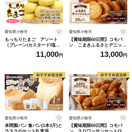
◎受領証明書の発行やワンストップ特例申請の受付状況
等のお問い合わせ
玉東町コールセンター（事務委託先）
愛知県小牧市
愛知県小牧市
営業時間：月曜から金曜（祝日除く）午前9時から午後5
もっちりたまご アソート
【賞味期限60日間】コモパ
（プレーン/カスタード/塩バ
ン こまきふるさとデニッシ
時15分
ター/小倉バター）
ュセット（20個入り）／災害
11,000
13,000
E-mail：gyokuto@do-furusato.jp
円
円
用備蓄 保存食 非常食 防災グ
TEL：050-3000-4092
ッズにも
愛知県小牧市
愛知県小牧市
本間製パン 食パン(1本3斤)と
【賞味期限60日間】コモパ
ラスクのセットB 常温
ン クロワッサンセット(30