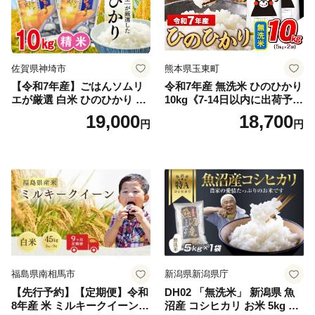
佐賀県神埼市
熊本県玉東町
【令和7年産】ごはんソムリ
令和7年産 無洗米 ひのひかり
エが厳選 白米 ひのひかり 10
10kg《7-14日以内に出荷予定
kg【神埼市産 米 お米 精米 白
(土日祝除く)》コメ 米 無洗米
19,000
18,700
円
円
米 10kg 5kg×2 ひのひかり ブ
令和7年産 高レビュー｜人気
ランド米 食味鑑定士】(H063
米 熊本県産米 お米 生活応援
164)
米
福島県南相馬市
新潟県新潟県庁
【先行予約】【定期便】令和
DH02 「無洗米」 新潟県 魚
8年産 米 ミルキークイーン
沼産 コシヒカリ お米 5kg こ