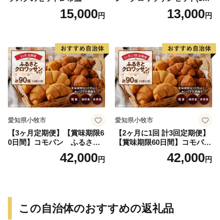
個入り)／災害用備蓄 保存食
15,000
13,000
円
円
非常食 防災グッズにも
愛知県小牧市
愛知県小牧市
【3ヶ月定期便】【賞味期限6
【2ヶ月に1回 計3回定期便】
0日間】コモパン ふるさと
【賞味期限60日間】コモパ
クロワッサンセット（計90
ン ふるさとクロワッサンセ
42,000
42,000
円
円
個）／災害用備蓄 保存食 非
ット（計90個）／災害用備蓄
常食 防災グッズにも
保存食 非常食 防災グッズに
も
この自治体のおすすめの返礼品