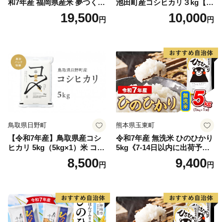
和7年産 福岡県産米 夢つくし
池田町産コシヒカリ３kg【お
15kg 精米 ※北海道・沖縄・
1人様につき３セットまで】
19,500
10,000
円
円
離島は配送不可
鳥取県日野町
熊本県玉東町
【令和7年産】鳥取県産コシ
令和7年産 無洗米 ひのひかり
ヒカリ 5kg（5kg×1）米 コシ
5kg《7-14日以内に出荷予定
ヒカリ こしひかり お米 白米
(土日祝除く)》コメ 米 無洗米
8,500
9,400
円
円
精米 5キロ おこめ こめ コメ
高レビュー｜人気米 熊本県
真空パック包装 真空包装 長
産米 お米 生活応援米
期保存 単一原料米 鳥取県日
野町産 Elevation