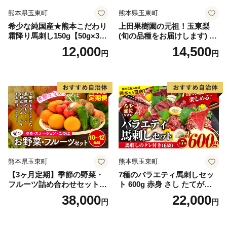
熊本県玉東町
熊本県玉東町
希少な純国産★熊本こだわり
上田果樹園の元祖！玉東梨
霜降り馬刺し150g【50g×3セ
(旬の品種をお届けします) 約
ット】馬刺しのタレ(10ml×2
5kg(8玉-16玉) 熊本県玉名郡
12,000
14,500
円
円
袋)《2027年1月上旬-3月末頃
玉東町 なし 果物 スイーツ デ
出荷》熊本県 玉名郡 玉東町
ザート 《7月下旬-9月下旬頃
馬刺し 国産 霜降り 送料無料
出荷》
肉 タレ付き
熊本県玉東町
熊本県玉東町
【3ヶ月定期】季節の野菜・
7種のバラエティ馬刺しセッ
フルーツ詰め合わせセット 1
ト 600g 赤身 さし たてがみ
0〜12品目 《お申込み月の翌
コーネ 馬トロ7種のバラエテ
38,000
22,000
円
円
月から出荷開始》ゆめ・ステ
ィ馬刺しセット 600g《2027
ーション・このは 旬の野
年1月上旬-3月末頃出荷》赤
菜・フルーツ 果物 キャベツ
身 さし たてがみ コーネ 馬ト