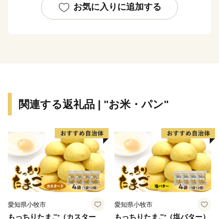
返礼品を楽しみにお待ちいただいている寄附者様には、
お気に入りに追加する
多大なご迷惑とご不便をおかけしておりますことを、心
よりお詫び申し上げます。​
配送網の復旧が確認され次第、順次発送を再開いたしま
す。お届けまで今しばらくお待ちくださいますよう、何
卒ご理解を賜りますようお願い申し上げます。​
また、このたび多くの皆様から温かいご心配とご支援の
お声をいただきましたことに、心より感謝申し上げま
関連する返礼品 | "お米・パン"
す。​
玉東町には緑があふれ、自然の力がいっぱいです。 誰
もが夢を育める、住みよい町づくりを進めています。
玉東町は熊本県北部に位置する自然に恵まれた町です。
西南戦争の遺跡が町中にあり、内7ヶ所が国の史跡に指
愛知県小牧市
愛知県小牧市
定されています。 基幹産業である農業は、市場で評価
もっちりたまご（カスター
もっちりたまご（塩バター）