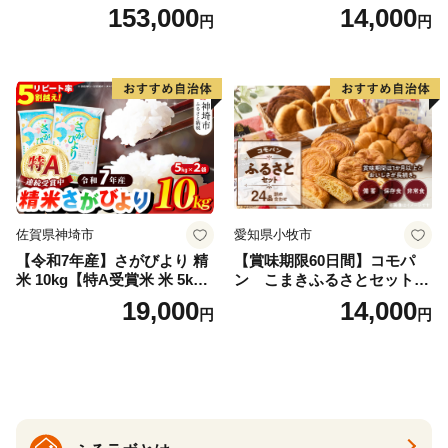
白米 45kg (5kg×9回) | ミルキ
しひかり 精米 米（お米の美
153,000
14,000
円
円
ークイーン 米5kg 福島 福島
味しい炊き方ガイド付き）
県産 福島産 精米 お米 米 コ
メ 武田ファーム サムランド
福島県 南相馬市 cu006-ae
佐賀県神埼市
愛知県小牧市
【令和7年産】さがびより 精
【賞味期限60日間】コモパ
米 10kg【特A受賞米 米 5kg×
ン こまきふるさとセット
2袋 お米 コメ こめ 国産 美味
（24個入り）／災害用備蓄
19,000
14,000
円
円
しい ブランド米 人気 ランキ
保存食 非常食 防災グッズに
ング 増田米穀】(H015224)
も