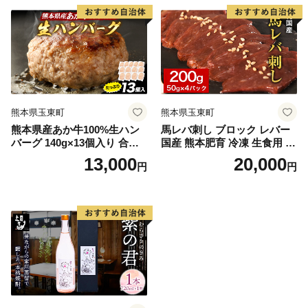
じゃがいも にんじん トマト
ロ 馬ひも レバー ハツ 国産
大根 みかん 柑橘 梨 すいか
熊本肥育 冷凍 生食用 肉 絶品
メロン 桃st-p
牛肉よりヘルシー 馬肉 熊本
県玉東町 送料無料 馬ひも レ
バー ハツ 国産 熊本肥育 冷凍
生食用 肉 絶品 馬肉 熊本県玉
東町 送料無料
熊本県玉東町
熊本県玉東町
熊本県産あか牛100%生ハン
馬レバ刺し ブロック レバー
バーグ 140g×13個入り 合計1
国産 熊本肥育 冷凍 生食用 た
820g 1.82kg以上《30日以内
れ付き(10ml×2袋) 50g×4パッ
13,000
20,000
円
円
に出荷予定(土日祝除く)》熊
ク 馬レバ刺し ブロック レバ
本県産あか牛 バイキングベ
ー 国産 熊本肥育 冷凍 生食用
ーカリー 冷凍
たれ付き(10ml×2袋) 50g×4パ
ック《10月上旬-12月末頃出
荷》 肉 絶品 牛肉よりヘルシ
ー 馬肉 予約 小分け 平成27年
28年 農林水産大臣賞受賞 熊
本県玉東町 肉 絶品 牛肉より
ヘルシー 馬肉 予約 小分け 平
成27年28年 農林水産大臣賞
受賞 熊本県玉東町