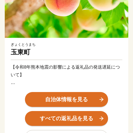
ぎょくとうまち
玉東町
【令和8年熊本地震の影響による返礼品の発送遅延につ
いて】​
このたびの令和8年7月28日に発生した「令和8年熊本地
震」の影響により、交通網の寸断や安全確認が必要とな
自治体情報を見る
っているため、配送業者による集荷・配送が一時停止し
ております。​
すべての返礼品を見る
そのため、返礼品のお届けに通常よりもお時間をいただ
く場合がございます。​