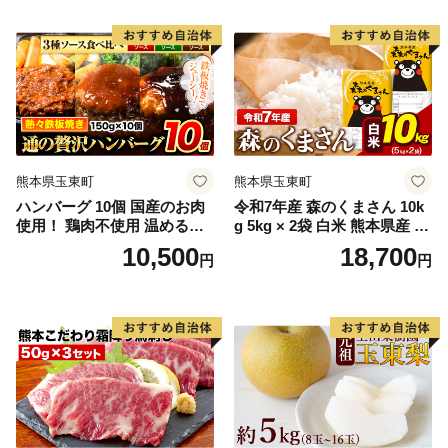
熊本県玉東町
熊本県玉東町
ハンバーグ 10個 国産のお肉
令和7年産 森のくまさん 10k
使用！ 鶏肉不使用 温めるだ
g 5kg × 2袋 白米 熊本県産 単
け 「通の贅沢ハンバーグ」3
一原料米 森くま《7-14日以内
10,500
18,700
円
円
種ソース食べ比べ《7-14日以
に出荷予定(土日祝除く)》送
内に出荷予定(土日祝除く)》
料無料
牛 訳あり 小分け 早く届く