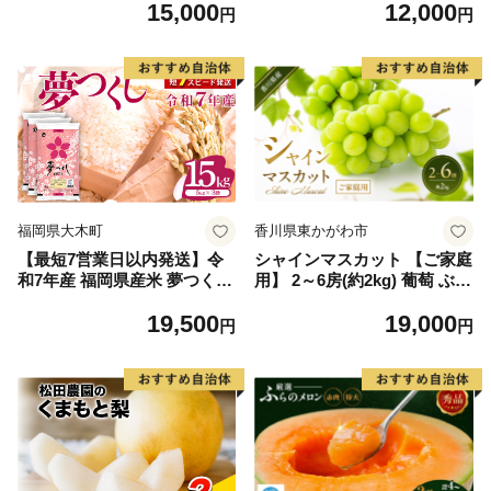
15,000
12,000
毛和牛 ブランド牛 九州 ハン
円
円
バーグ 牛肉 豚肉 国産 お弁当
おかず 惣菜 おすすめ 人気】
(H083106)
福岡県大木町
香川県東かがわ市
【最短7営業日以内発送】令
シャインマスカット 【ご家庭
和7年産 福岡県産米 夢つくし
用】 2～6房(約2kg) 葡萄 ぶど
15kg 精米 ※北海道・沖縄・
う ブドウ フルーツ 果物 くだ
19,500
19,000
離島は配送不可
もの 果実 旬の果物 旬のフル
円
円
ーツ 香川 香川県 東かがわ市