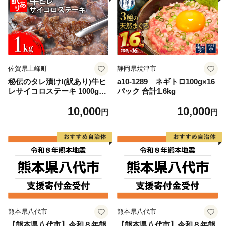
佐賀県上峰町
静岡県焼津市
秘伝のタレ漬け!(訳あり)牛ヒ
a10-1289 ネギトロ100g×16
レサイコロステーキ 1000g
パック 合計1.6kg
【B-1098-AS】
10,000
10,000
円
円
熊本県八代市
熊本県八代市
【熊本県八代市】令和８年熊
【熊本県八代市】令和８年熊