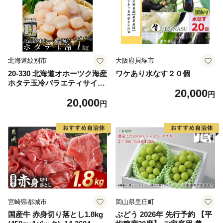
ム 愛南町 愛媛県
北海道紋別市
大阪府貝塚市
20-330 北海道オホーツク海産
ワケあり水なす２０個
ホタテ玉冷バラエティサイズ
20,000
(1kg)｜ 訳あり サイズ不揃い
円
20,000
円
宮崎県都城市
岡山県里庄町
国産牛 赤身切り落とし1.8kg
ぶどう 2026年 先行予約 【平