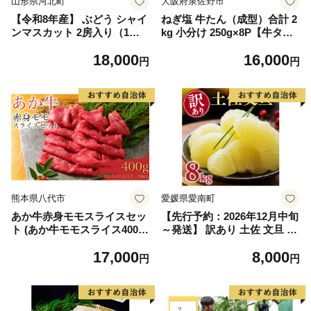
山形県河北町
大阪府泉佐野市
【令和8年産】 ぶどう シャイ
ねぎ塩 牛たん（成型）合計 2
ンマスカット 2房入り（1房6
kg 小分け 250g×8P【牛タン
00g前後） 秀品 山形県河北町
牛肉 焼肉用 薄切り 訳あり サ
18,000
16,000
産【山形eLab】 ka074-023-r
イズ不揃い】
円
円
8
熊本県八代市
愛媛県愛南町
あか牛赤身モモスライスセッ
【先行予約：2026年12月中旬
ト (あか牛モモスライス400
～発送】 訳あり 土佐 文旦 8k
g、あか牛のたれ200ml付き)
g (Mサイズ以上サイズミック
17,000
8,000
ス) 8000円 わけあり ぶんたん
円
円
みかん mikan 蜜柑 ミカン 土
佐文旦 家庭用 産地直送 国産
農家直送 期間限定 特産品 サ
イズミックス くらもとファー