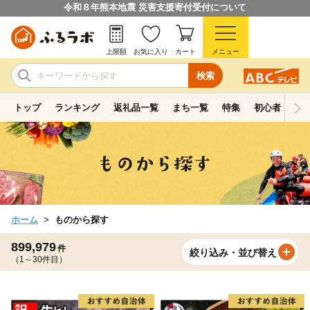
令和８年熊本地震 災害支援寄付受付について
上限額
お気に入り
カート
メニュー
検索
トップ
ランキング
返礼品一覧
まち一覧
特集
初心者ガイド
ホーム
ものから探す
899,979
件
絞り込み・並び替え
（1～30件目）