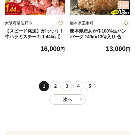
大阪府泉佐野市
熊本県玉東町
【スピード発送】がっつり！
熊本県産あか牛100%生ハン
牛ハラミステーキ 1.44kg【氷
バーグ 140g×13個入り 合計1
温熟成×特製ダレ 小分け 360
820g 1.82kg以上《30日以内
16,000
13,000
g×4パック 牛肉 すてーき 焼
に出荷予定(土日祝除く)》熊
円
円
くだけ 味付き 訳あり 不揃い
本県産あか牛 バイキングベー
焼肉 BBQ】
カリー 冷凍
1
2
3
4
5
次へ