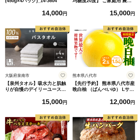
(450g×4パック)_14-3604
均糖度20度】 ご家庭用 農家
こだわりの シャイン マスカ
14,000
15,000
ット 2～3房 合計約1.2kg ブ
円
円
ドウ 葡萄 岡山県産 国産 フル
ーツ 果物 【 Nini farm 農家
直送 】
大阪府泉南市
熊本県八代市
【泉州タオル】吸水力と肌触
【先行予約】 熊本県八代市産
りが自慢のデイリーユースバ
晩白柚 （ばんぺいゆ） Lサイ
スタオル オフホワイト・ライ
ズ 2玉 柑橘 みかん 果物 くだ
15,000
12,000
トグレー 4枚【配送不可地
もの フルーツ おやつ 特産 熊
円
円
域：北海道・沖縄・離島】
本県 八代市 【2026年12月上
【039D-268】
旬より順次発送】