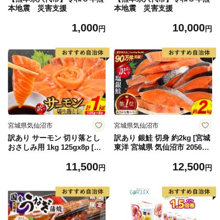
本地震 災害支援
本地震 災害支援
1,000
10,000
円
円
宮城県気仙沼市
宮城県気仙沼市
訳あり サーモン 切り落とし
訳あり 銀鮭 切身 約2kg [宮城
おさしみ用 1kg 125gx8p [足
東洋 宮城県 気仙沼市 205649
利本店 宮城県 気仙沼市 2056
91] 鮭 魚介類 海鮮 訳アリ 規
11,500
12,500
4313] 魚 魚介類 鮭 お刺し身
格外 不揃い さけ サケ 鮭切身
円
円
刺し身 刺身 生 生食 個包装
シャケ 切り身 冷凍 家庭用 お
チリ銀鮭 銀鮭 海鮮 海鮮丼 魚
かず 弁当 支援 サーモン 銀鮭
介
切り身 魚 わけあり