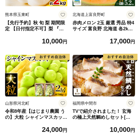
熊本県玉東町
北海道上富良野町
【先行予約】秋 旬 梨 期間限
赤肉メロン 2玉 厳選 秀品 特4
定 【日付指定不可】梨 『松
サイズ 富良野 北海道 各2kg
田農園』の くまもと 梨 たっ
～2.6kg 2玉 セット ファーム
10,000
17,000
ぷり 約2kg 5-7玉前後 《7月
富良野 メロン めろん 果物 く
円
円
下旬-9月末頃出荷》 予約 受
だもの フルーツ デザート 旬
付中 熊本県玉名郡玉東町『松
の果物 旬のフルーツ
田農園』なし 果物 スイーツ
フルーツ デザート スムージ
ー SDG`s
山形県河北町
福岡県中間市
令和8年産【はじまり農園 う
TVで紹介されました！ 玄海
の】大粒 シャインマスカット
の極上天然鯛めしセット[鯛
２房（約700g×2房） 山形県
の切身、だし汁、鯛茶漬け用
24,000
10,000
河北町産 【河北町観光物産協
だし]【010-0001】
円
円
会】 ka002-004-r8