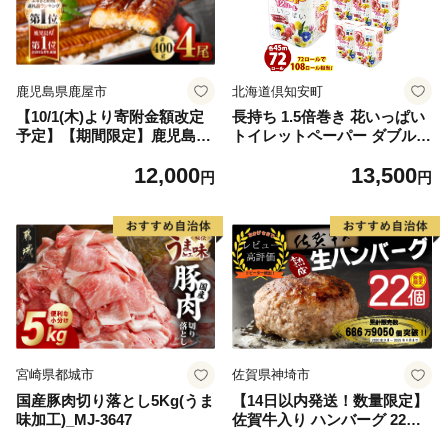
鹿児島県鹿屋市
北海道倶知安町
【10/1(木)より寄附金額改定
長持ち 1.5倍巻き 花いっぱい
予定】【期間限定】鹿児島県
トイレットペーパー ダブル 4
大隅産うなぎ蒲焼4尾（400
5ｍ 計72ロール 全18種 花柄
12,000
13,500
g） KN007-023
プリント ハーブ 香り付き 日
円
円
本製 まとめ買い 防災 常備品
ペーパー エコ 日用雑貨 消耗
品 備蓄 送料無料 北海道 倶知
安町 日用品
宮崎県都城市
佐賀県神埼市
国産豚肉切り落とし5Kg(うま
【14日以内発送！数量限定】
味加工)_MJ-3647
佐賀牛入り ハンバーグ 22個
2.6kg(120g×22個)【佐賀牛 黒