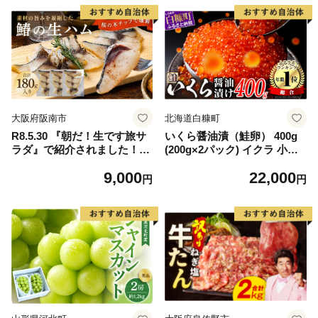
大阪府阪南市
北海道白糠町
R8.5.30 『朝だ！生です旅サ
いくら醤油漬（鮭卵） 400g
ラダ』で紹介されました！朝
(200g×2パック) イクラ 小分
日放送（ABCテレビ） 鰆の
け いくら醤油漬 鮭いくら い
9,000
22,000
生ハム ×3パック（1パックあ
くら醤油漬け 鮭 鮭卵 ikura
円
円
たり、約15g × 約4枚入）さ
醤油いくら 冷凍いくら いく
わら 燻製 熟成
ら北海道 醤油鮭いくら 人気
大好評品 北海道 白糠町