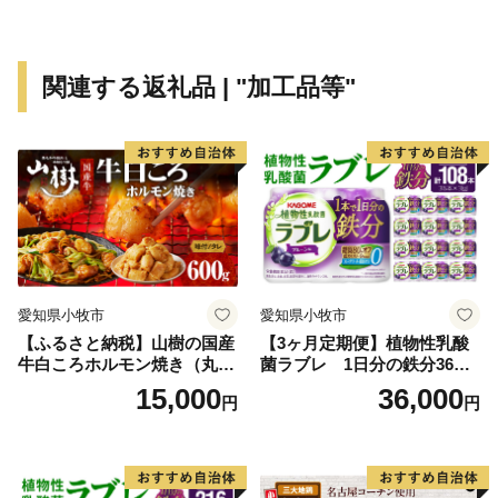
関連する返礼品 | "加工品等"
愛知県小牧市
愛知県小牧市
【ふるさと納税】山樹の国産
【3ヶ月定期便】植物性乳酸
牛白ころホルモン焼き（丸
菌ラブレ 1日分の鉄分36本
腸）味付 600g
（計108本） [052S10-T]
15,000
36,000
円
円