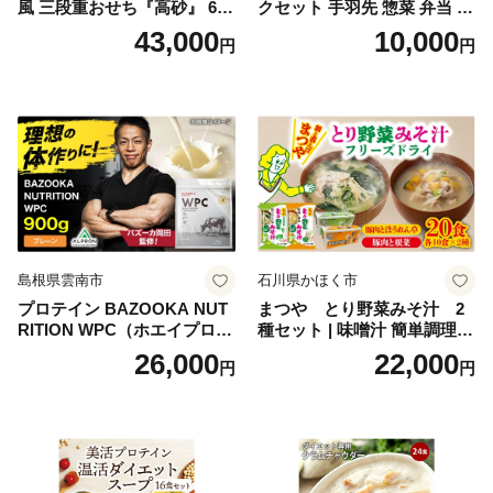
風 三段重おせち『高砂』 6.5
クセット 手羽先 惣菜 弁当 お
寸 3段重 2～3人前 おせち料
かず お酒 おつまみ ギフト キ
43,000
10,000
円
円
理 重箱 お正月 冷凍おせち 縁
ャンプ アウトドア キャンプ
起物 祝箸付 福岡 お節 オセチ
飯 保存食 非常食 鶏肉 肉 お
oseti osechi お祝い 迎春おせ
肉 鶏 人気 厳選 静岡県袋井市
ち 本格おせち おせち予約 年
末 年始 お取り寄せ 新春 贅沢
おせち こだわりおせち 惣菜
老舗おせち ふるさと納税お
せち 御節 お節料理 正月 調理
不要 おせち料理2027
島根県雲南市
石川県かほく市
プロテイン BAZOOKA NUT
まつや とり野菜みそ汁 2
RITION WPC（ホエイプロテ
種セット | 味噌汁 簡単調理
イン）＜プレーン＞ 900g｜
お味噌 おみそ みそ とり野菜
26,000
22,000
円
円
バズーカ岡田監修・植物由来
時短料理 時短ごはん ご当地
の甘味料使用・国内製造 島
フリーズドライ
根県雲南市/株式会社アルプ
ロン [AIEN005]