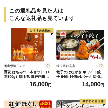
この返礼品を見た人は
こんな返礼品も見ています
岡山県瀬戸内市
埼玉県日高市
百花 はちみつ 3本セット（1
餃子のはながさ ホワイト餃
本300g）岡山県 瀬戸内市産
子 64個 16個×4パック 冷凍
石黒農園 ヨーグルト パン 砂
中華 点心 B級グルメ ご当地
16,000
14,000
円
円
糖の代わり 香り高い いい香
野菜 おつまみ おかず 簡単調
り 季節の花の蜜 トンガリ容
理 時短 リピート 保存 豚肉
器入り
特製 ポーク 大きめ ジューシ
ー ギフト お取り寄せ 日高市