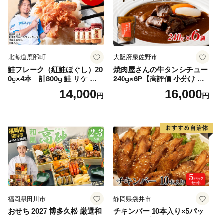
北海道鹿部町
大阪府泉佐野市
鮭フレーク（紅鮭ほぐし）20
焼肉屋さんの牛タンシチュー
0g×4本 計800g 鮭 サケ 鮭
240g×6P【高評価 小分け 惣
ほぐし サケフレーク シャケ
菜 牛たん 一人暮らし 冷凍】
14,000
16,000
円
円
フレーク 鮭フレーク
福岡県田川市
静岡県袋井市
おせち 2027 博多久松 厳選和
チキンバー 10本入り×5パッ