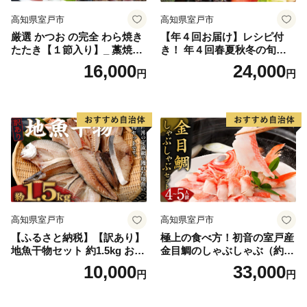
高知県室戸市
高知県室戸市
厳選 かつお の完全 わら焼き
【年４回お届け】レシピ付
たたき【１節入り】_ 藁焼き
き！ 年４回春夏秋冬の旬野
カツオ 鰹 高知 かつおのたた
菜１０品お届け定期便
16,000
24,000
円
円
き 正規品（ not 訳あり ）
高知県室戸市
高知県室戸市
【ふるさと納税】【訳あり】
極上の食べ方！初音の室戸産
地魚干物セット 約1.5kg お楽
金目鯛のしゃぶしゃぶ（約４
しみ 干物 おかず おつまみ 魚
人前）
10,000
33,000
円
円
魚介類 惣菜 傷あり ご家庭用
冷凍 10000円 1万円 送料無料