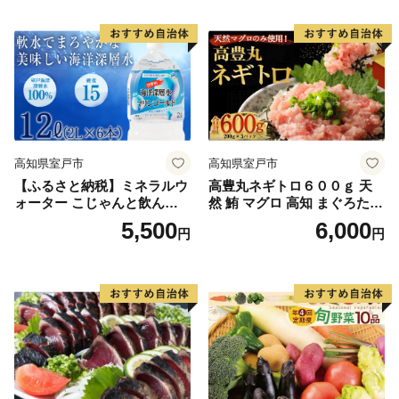
高知県室戸市
高知県室戸市
【ふるさと納税】ミネラルウ
高豊丸ネギトロ６００ｇ 天
ォーター こじゃんと飲んで
然 鮪 マグロ 高知 まぐろたた
みんかよセット 2L×6本 硬度
き ねぎとろ 冷凍 小分け 便利
5,500
6,000
円
円
15 水 ペットボトル マリンゴ
ールド 飲料水 災害用 避難用
品 高知県 室戸市 国産 送料無
料