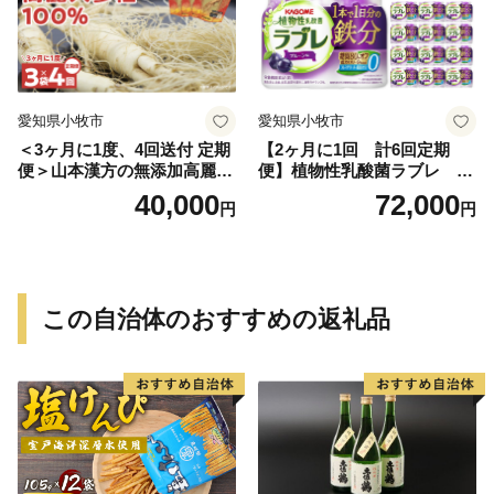
愛知県小牧市
愛知県小牧市
＜3ヶ月に1度、4回送付 定期
【2ヶ月に1回 計6回定期
便＞山本漢方の無添加高麗人
便】植物性乳酸菌ラブレ 鉄
参粒
分36本（計216本） [052S07-
40,000
72,000
円
円
T]
この自治体のおすすめの返礼品