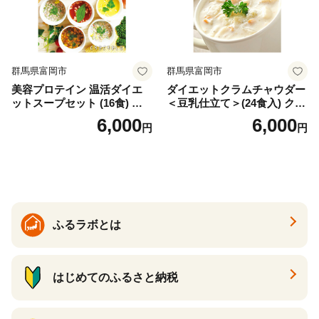
群馬県富岡市
群馬県富岡市
美容プロテイン 温活ダイエ
ダイエットクラムチャウダー
ットスープセット (16食) 小
＜豆乳仕立て＞(24食入) クラ
分け スープ 食べ比べ セット
ムチャウダー 豆乳 ダイエッ
6,000
6,000
円
円
詰合せ クラムチャウダー チ
ト スープ プロテイン たんぱ
ゲ コーン ポタージュ トマト
く質 食物繊維 食品 F20E-799
温活 ダイエット 美容 プロテ
イン 食品 F20E-809
ふるラボとは
はじめてのふるさと納税