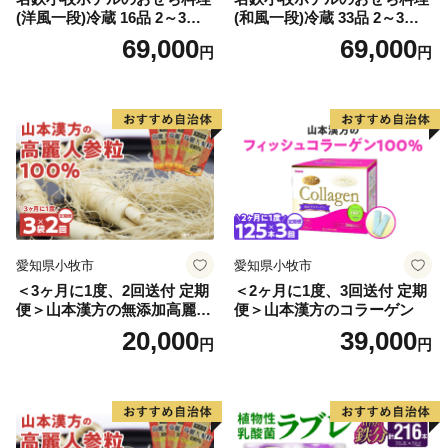
(洋風一段)冷蔵 16品 2～3人
(和風一段)冷蔵 33品 2～3人
前 2027年【数量限定 お申込
前 2027年【数量限定 お申込
69,000
69,000
円
円
期限12/15】 解凍不要 ホテル
期限12/15】 解凍不要 ホテル
特製 伝統 おせち 2027 おせち
特製 伝統 おせち 2027 おせち
料理 小牧市 お節 冷蔵おせち
料理 小牧市 お節 冷蔵おせち
人気 新春 迎春おせち 定番お
人気 新春 迎春おせち 定番お
せち 本格おせち 洋風おせち
せち 本格おせち 和風おせち
縁起物おせち 12月31日 お届
縁起物おせち 12月31日 お届
け お正月 お取り寄せ
け お正月 お取り寄せ
愛知県小牧市
愛知県小牧市
＜3ヶ月に1度、2回送付 定期
＜2ヶ月に1度、3回送付 定期
便＞山本漢方の無添加高麗人
便＞山本漢方のコラーゲン
参粒
20,000
39,000
円
円