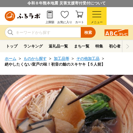
令和８年熊本地震 災害支援寄付受付について
上限額
お気に入り
カート
メニュー
検索
トップ
ランキング
返礼品一覧
まち一覧
特集
初心者ガイド
ホーム
ものから探す
加工品等
その他加工品
絶やしたくない室戸の味！初音の鯨のスキヤキ【５人前】