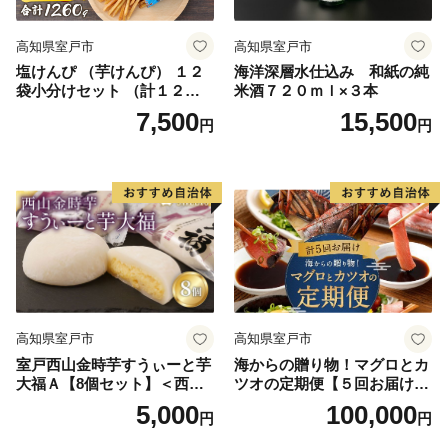
高知県室戸市
高知県室戸市
塩けんぴ （芋けんぴ） １２
海洋深層水仕込み 和紙の純
袋小分けセット （計１２６
米酒７２０ｍｌ×３本
０ｇ） 【室戸海洋深層水使
7,500
15,500
円
円
用】 和菓子 常温 人気 小袋
小分け 高知県 ご当地スイー
ツ
高知県室戸市
高知県室戸市
室戸西山金時芋すうぃーと芋
海からの贈り物！マグロとカ
大福Ａ【8個セット】＜西山
ツオの定期便【５回お届け】
金時芋餡・濃厚クリーム・羽
海鮮 魚 刺身 まぐろ 鮪 かつ
5,000
100,000
円
円
二重餅・室戸市限定品＞
お 鰹 たたき 高知