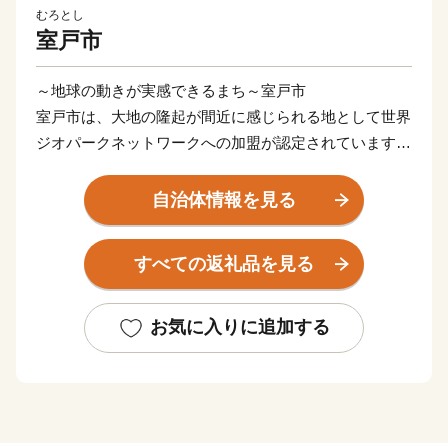
むろとし
室戸市
～地球の動きが実感できるまち～室戸市
室戸市は、大地の隆起が間近に感じられる地として世界
ジオパークネットワークへの加盟が認定されています。
また、日本八景のひとつ室戸岬を有する美しい自然豊か
なまちです。金目鯛をはじめ、豊富な魚種を誇る海産物
自治体情報を見る
や温暖な気候を活かしたビワ、さつまいも等の農産物は
もちろん、イルカとのふれあい等、現地での体験メニュ
すべての返礼品を見る
ーもございます。室戸市が誇る食や自然に触れていただ
き、室戸市の魅力を感じていただければ幸いです。
お気に入りに追加する