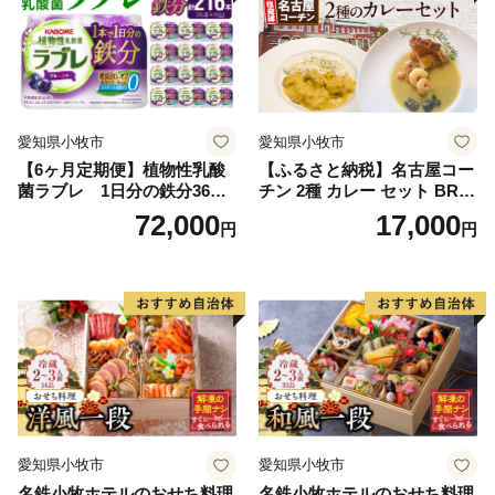
愛知県小牧市
愛知県小牧市
【6ヶ月定期便】植物性乳酸
【ふるさと納税】名古屋コー
菌ラブレ 1日分の鉄分36本
チン 2種 カレー セット BRIC
（計216本） [052S11-T]
K CAFE ブリックカフェ グ
72,000
17,000
円
円
リーンカレー バターチキン
カレー スパイシー もも肉 人
気 カフェ 電子レンジOK ボ
イル カレーライス 簡単調理
お取り寄せグルメ 時短飯 愛
知県 小牧市 送料無料
愛知県小牧市
愛知県小牧市
名鉄小牧ホテルのおせち料理
名鉄小牧ホテルのおせち料理