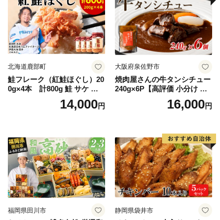
北海道鹿部町
大阪府泉佐野市
鮭フレーク（紅鮭ほぐし）20
焼肉屋さんの牛タンシチュー
0g×4本 計800g 鮭 サケ 鮭
240g×6P【高評価 小分け 惣
ほぐし サケフレーク シャケ
菜 牛たん 一人暮らし 冷凍】
14,000
16,000
円
円
フレーク 鮭フレーク
福岡県田川市
静岡県袋井市