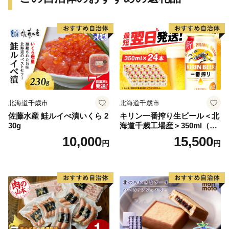
北海道千歳市
北海道千歳市
佐藤水産 鮭ルイべ漬いくら 2
キリン一番搾り生ビール＜北
30g
海道千歳工場産＞350ml（24
本）
10,000
15,500
円
円