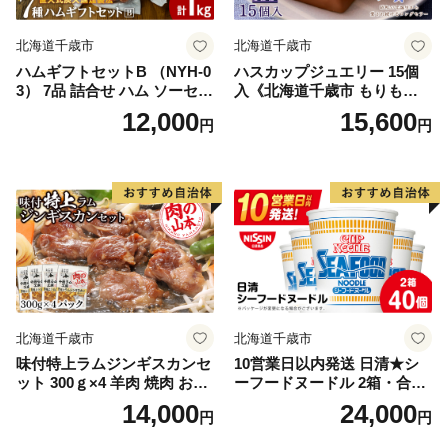
北海道千歳市
北海道千歳市
ハムギフトセットB （NYH-0
ハスカップジュエリー 15個
3） 7品 詰合せ ハム ソーセー
入《北海道千歳市 もりも
ジ 〈肉の山本〉
と》
12,000
15,600
円
円
北海道千歳市
北海道千歳市
味付特上ラムジンギスカンセ
10営業日以内発送 日清★シ
ット 300ｇ×4 羊肉 焼肉 お肉
ーフードヌードル 2箱・合計
味付き BBQ キャンプ ＜肉の
40食
14,000
24,000
円
円
山本＞