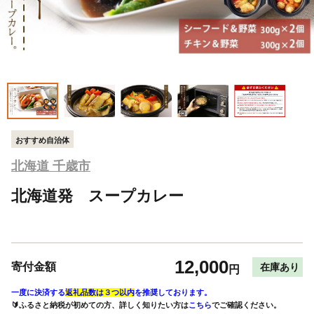
おすすめ自治体
北海道 千歳市
北海道発 スープカレー
12,000
寄付金額
在庫あり
円
一度に決済する
返礼品数は３つ以内
を推奨しております。
🔰ふるさと納税が初めての方、詳しく知りたい方は
こちら
でご確認ください。