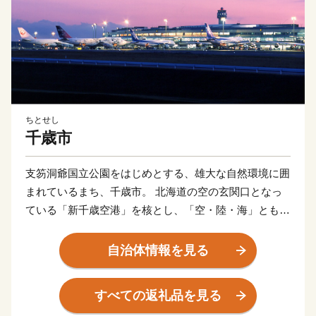
ちとせし
千歳市
支笏洞爺国立公園をはじめとする、雄大な自然環境に囲
まれているまち、千歳市。 北海道の空の玄関口となっ
ている「新千歳空港」を核とし、「空・陸・海」ともに
抜群のアクセスを活かし、北海道の観光拠点となってい
ます。 また、市内11カ所の工業団地には、多くの企業
自治体情報を見る
が立地しているほか、石狩管内一の生産額を誇る農業地
域が広がり、自然や産業、そして都市環境が調和してお
すべての返礼品を見る
り、今なお、成長を続けています。