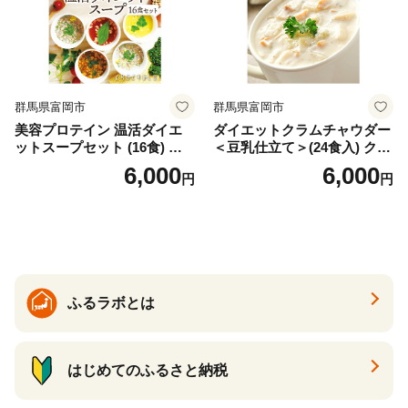
群馬県富岡市
群馬県富岡市
美容プロテイン 温活ダイエ
ダイエットクラムチャウダー
ットスープセット (16食) 小
＜豆乳仕立て＞(24食入) クラ
分け スープ 食べ比べ セット
ムチャウダー 豆乳 ダイエッ
6,000
6,000
円
円
詰合せ クラムチャウダー チ
ト スープ プロテイン たんぱ
ゲ コーン ポタージュ トマト
く質 食物繊維 食品 F20E-799
温活 ダイエット 美容 プロテ
イン 食品 F20E-809
ふるラボとは
はじめてのふるさと納税