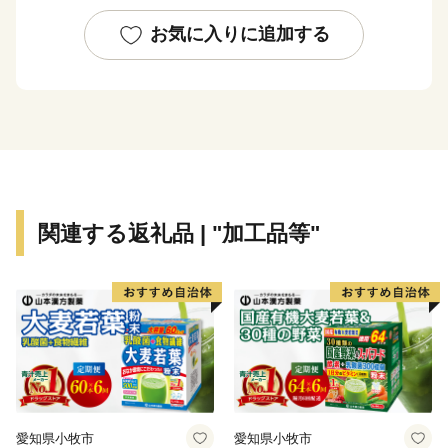
お気に入りに追加する
★ABCテレビのニュース情報番組「news おかえり」
で、「ハスカップジュエリー』 が紹介されました！
👉
ハスカップジュエリー
★ほかにも魅力的な返礼品がたくさん‼
👉<毛ガニ（330g前後）1尾/a>
👉<生ラム 肩ロース /a>
関連する返礼品 | "加工品等"
愛知県小牧市
愛知県小牧市