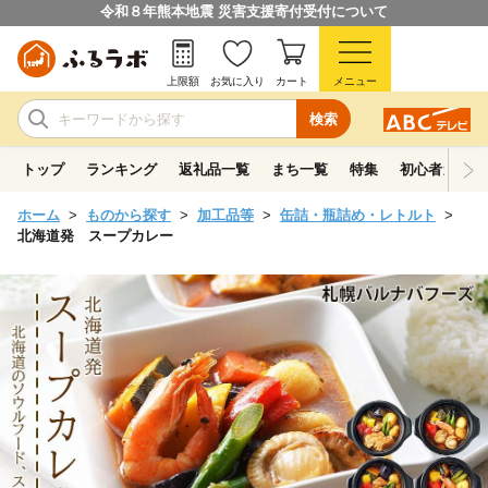
令和８年熊本地震 災害支援寄付受付について
上限額
お気に入り
カート
メニュー
検索
トップ
ランキング
返礼品一覧
まち一覧
特集
初心者ガイド
ホーム
ものから探す
加工品等
缶詰・瓶詰め・レトルト
北海道発 スープカレー