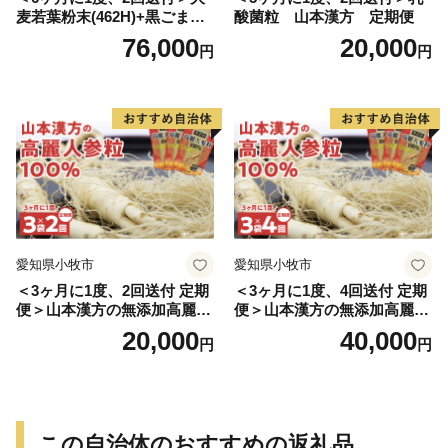
麦若葉粉末(462H)+黒ごま黒
酸菌粒 山本漢方 定期便
豆きな粉+ 糖流茶 山本漢
76,000
20,000
円
円
方 定期便
愛知県小牧市
愛知県小牧市
＜3ヶ月に1度、2回送付 定期
＜3ヶ月に1度、4回送付 定期
便＞山本漢方の無添加高麗人
便＞山本漢方の無添加高麗人
参粒
参粒
20,000
40,000
円
円
この自治体のおすすめの返礼品