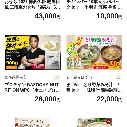
おせち 2027 博多久松 厳選和
チキンバー 10本入り×5パッ
風 三段重おせち『高砂』 6.5
クセット 手羽先 惣菜 弁当 お
寸 3段重 2～3人前 おせち料
かず お酒 おつまみ ギフト キ
43,000
10,000
円
円
理 重箱 お正月 冷凍おせち 縁
ャンプ アウトドア キャンプ
起物 祝箸付 福岡 お節 オセチ
飯 保存食 非常食 鶏肉 肉 お
oseti osechi お祝い 迎春おせ
肉 鶏 人気 厳選 静岡県袋井市
ち 本格おせち おせち予約 年
末 年始 お取り寄せ 新春 贅沢
おせち こだわりおせち 惣菜
老舗おせち ふるさと納税お
せち 御節 お節料理 正月 調理
不要 おせち料理2027
島根県雲南市
石川県かほく市
プロテイン BAZOOKA NUT
まつや とり野菜みそ汁 2
RITION WPC（ホエイプロテ
種セット | 味噌汁 簡単調理
イン）＜プレーン＞ 900g｜
お味噌 おみそ みそ とり野菜
26,000
22,000
円
円
バズーカ岡田監修・植物由来
時短料理 時短ごはん ご当地
の甘味料使用・国内製造 島
フリーズドライ
根県雲南市/株式会社アルプ
ロン [AIEN005]