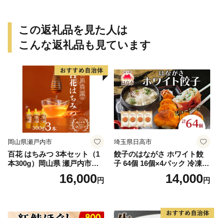
この返礼品を見た人は
こんな返礼品も見ています
岡山県瀬戸内市
埼玉県日高市
百花 はちみつ 3本セット（1
餃子のはながさ ホワイト餃
本300g）岡山県 瀬戸内市産
子 64個 16個×4パック 冷凍
石黒農園 ヨーグルト パン 砂
中華 点心 B級グルメ ご当地
16,000
14,000
円
円
糖の代わり 香り高い いい香
野菜 おつまみ おかず 簡単調
り 季節の花の蜜 トンガリ容
理 時短 リピート 保存 豚肉
器入り
特製 ポーク 大きめ ジューシ
ー ギフト お取り寄せ 日高市