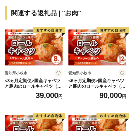
関連する返礼品 | "お肉"
＝岩見沢市ふるさと応援寄附に関するお知らせとお願い
＝
（１）「岩見沢市ふるさと応援寄附業務」の委託につい
て
岩見沢市では、ふるさと応援寄附の募集、受付、返礼
品の調達・発送、ワンストップ特例申請書受付等の業務
を株式会社シフトセブンコンサルティングに委託してい
ます。当市へのふるさと納税に係る関係書類は受託者で
愛知県小牧市
愛知県小牧市
あるシフトセブンコンサルティング、返礼品は返礼品取
<3ヵ月定期便>国産キャベツ
<6ヶ月定期便>国産キャベツ
扱業者から、直接、発送されます。委託に際しては、岩
と豚肉のロールキャベツ（4P
と豚肉のロールキャベツ（6P
見沢市個人情報保護条例、その他関係法令に基づき、寄
入り）
入り）
39,000
90,000
円
円
附者の皆様から収集した個人情報について守秘義務を課
すとともに、目的外使用を禁じるなどの措置を講じてい
ます。
（２）ご寄附のお申込から返礼品発送まで