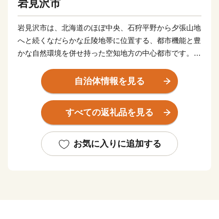
岩見沢市
岩見沢市は、北海道のほぼ中央、石狩平野から夕張山地
へと続くなだらかな丘陵地帯に位置する、都市機能と豊
かな自然環境を併せ持った空知地方の中心都市です。札
幌や新千歳空港からも近く、さらには道央圏と道東・道
北を結ぶ交通の要衝で、道内でも早くから多くの人々や
自治体情報を見る
物資が行き交い、現在でも市内を歩くと当時から培われ
た芸術や文化の薫りが感じられます。基幹産業は農業
すべての返礼品を見る
で、市域の西側には石狩川が生んだ肥沃な土壌に広大な
水田や畑が広がり、また市域東側の斜面には「りんご」
や「ぶどう」などの果樹園が連なります。冬の大地を覆
お気に入りに追加する
う真白な雪と厳しい寒さは、春から秋にかけて、私たち
に多くの恵みを与えてくれます。
岩見沢市では、市外から、ご寄附という形で当市を応援
いただいた方に対し、感謝の意を伝えるとともに、地域
の魅力をより深く知っていただくため、特産品を贈呈
（返礼品）しています。