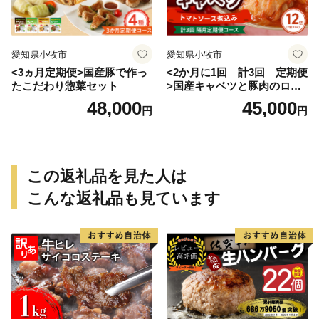
愛知県小牧市
愛知県小牧市
<3ヵ月定期便>国産豚で作っ
<2か月に1回 計3回 定期便
たこだわり惣菜セット
>国産キャベツと豚肉のロー
ルキャベツ（6P入り）
48,000
45,000
円
円
この返礼品を見た人は
こんな返礼品も見ています