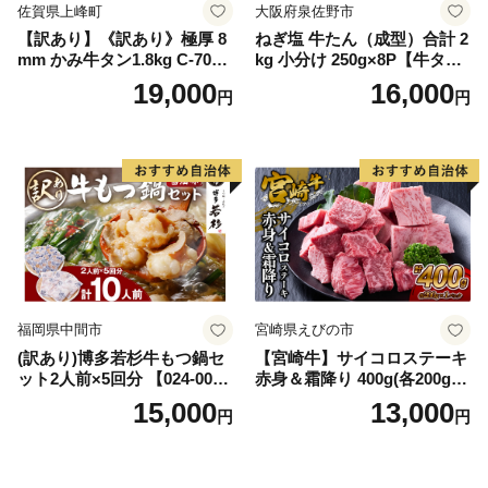
佐賀県上峰町
大阪府泉佐野市
【訳あり】《訳あり》極厚 8
ねぎ塩 牛たん（成型）合計 2
mm かみ牛タン1.8kg C-709-
kg 小分け 250g×8P【牛タン
AS
牛肉 焼肉用 薄切り 訳あり サ
19,000
16,000
円
円
イズ不揃い】
福岡県中間市
宮崎県えびの市
(訳あり)博多若杉牛もつ鍋セ
【宮崎牛】サイコロステーキ
ット2人前×5回分 【024-002
赤身＆霜降り 400g(各200g×
7】
１P 計2P) 真空パック 冷凍
15,000
13,000
円
円