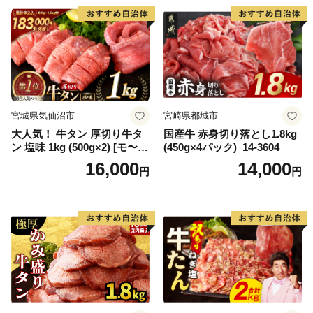
宮城県気仙沼市
宮崎県都城市
大人気！ 牛タン 厚切り牛タ
国産牛 赤身切り落とし1.8kg
ン 塩味 1kg (500g×2) [モ〜ラ
(450g×4パック)_14-3604
ンド 宮城県 気仙沼市 205646
16,000
14,000
円
円
60] 肉 牛肉 精肉 牛たん 牛タ
ン塩 牛たん塩 冷凍 焼肉 BB
Q アウトドア バーベキュー
厚切り タン