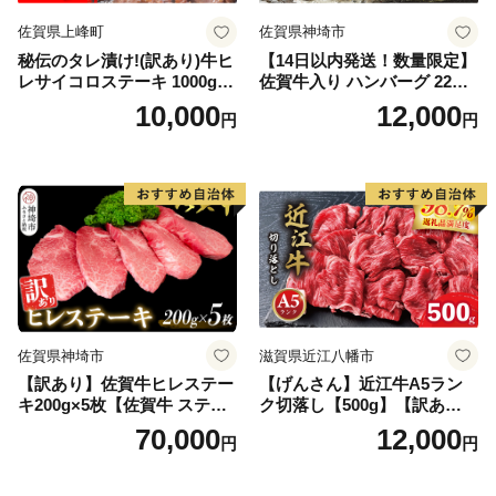
佐賀県上峰町
佐賀県神埼市
秘伝のタレ漬け!(訳あり)牛ヒ
【14日以内発送！数量限定】
レサイコロステーキ 1000g
佐賀牛入り ハンバーグ 22個
【B-1098-AS】
2.6kg(120g×22個)【佐賀牛
10,000
12,000
円
円
黒毛和牛 ブランド牛 九州 ハ
ンバーグ 牛肉 豚肉 国産 お弁
当 おかず 惣菜 おすすめ 人
気】(H083106)
佐賀県神埼市
滋賀県近江八幡市
【訳あり】佐賀牛ヒレステー
【げんさん】近江牛A5ラン
キ200g×5枚【佐賀牛 ステー
ク切落し【500g】【訳あり】
キ ブランド肉 ヒレ肉 フィレ
【DG12W】
70,000
12,000
円
円
肉 ジューシー ヘルシー】(H0
65175)