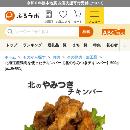
令和８年熊本地震 災害支援寄付受付について
上限額
お気に入り
カート
メニュー
検索
トップ
ランキング
返礼品一覧
まち一覧
特集
初心者ガイド
ホーム
ものから探す
お肉
その他肉・加工品
北海道産鶏肉を使ったチキンバー【北のやみつきチキンバー】500g
[a136-005]