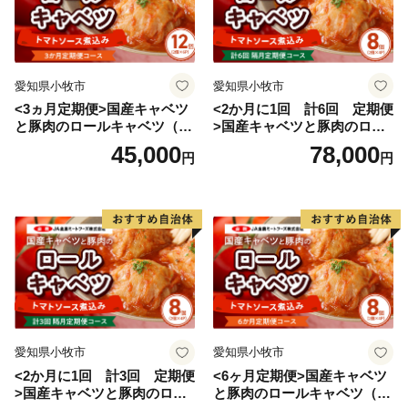
ご寄附に係る返礼品は、当市への入金確認後に手配
し発送しています。各決済方法による市への入金確認に
要する期間は概ね以下のとおりです。
愛知県小牧市
愛知県小牧市
クレジット：通常、クレジット決済日の即日確認
<3ヵ月定期便>国産キャベツ
<2か月に1回 計6回 定期便
郵便振替 ：入金から最長で２週間程度
と豚肉のロールキャベツ（6P
>国産キャベツと豚肉のロー
銀行振込 ：入金当日から翌営業日に確認
入り）
ルキャベツ（4P入り）
45,000
78,000
円
円
（３）ご寄附にあたって
一度、納入いただいたご寄附については、返金する
ことはできませんので、返礼品を選択する際は、品質や
規格、数量、お届け時期などを十分ご確認いただきます
よう、お願いいたします。
愛知県小牧市
愛知県小牧市
<2か月に1回 計3回 定期便
<6ヶ月定期便>国産キャベツ
>国産キャベツと豚肉のロー
と豚肉のロールキャベツ（4P