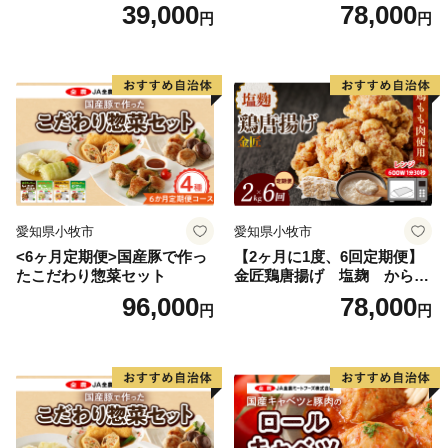
ルキャベツ（4P入り）
入り）
39,000
78,000
円
円
愛知県小牧市
愛知県小牧市
<6ヶ月定期便>国産豚で作っ
【2ヶ月に1度、6回定期便】
たこだわり惣菜セット
金匠鶏唐揚げ 塩麹 からあ
げ
96,000
78,000
円
円