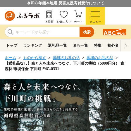
令和８年熊本地震 災害支援寄付受付について
上限額
お気に入り
カート
メニュー
検索
トップ
ランキング
返礼品一覧
まち一覧
特集
初心者ガイド
ホーム
ものから探す
地域のお礼の品
地域のお礼の品
【返礼品なし】森と人を未来へつなぐ、下川町の挑戦（5000円分） 森
森林 環境保全 下川町 F4G-0331