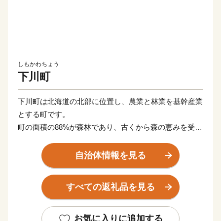
しもかわちょう
下川町
下川町は北海道の北部に位置し、農業と林業を基幹産業
とする町です。
町の面積の88%が森林であり、古くから森の恵みを受け
ながら発展してきました。
自治体情報を見る
気候は、夏は30℃、冬は－30℃と年間60℃以上の寒暖差
があります。
すべての返礼品を見る
この寒暖差を活かした糖度の高いトマトを使ったトマト
ジュースや、日本最北の手延べ麺など、大変好評をいた
だいております。
お気に入りに追加する