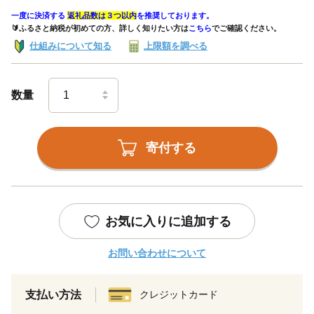
一度に決済する
返礼品数は３つ以内
を推奨しております。
🔰ふるさと納税が初めての方、詳しく知りたい方は
こちら
でご確認ください。
仕組みについて知る
上限額を調べる
数量
寄付する
お気に入りに追加する
お問い合わせについて
支払い方法
クレジットカード