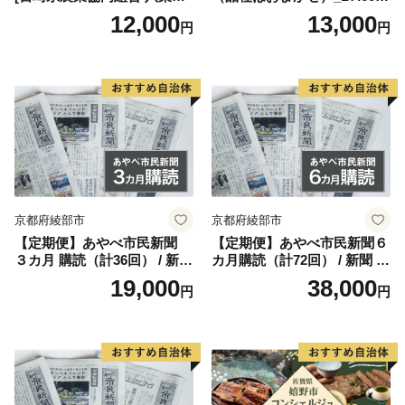
一環として、北海道内で森林や林業を基盤としたまちづ
ひゅうが店 宮崎県 美郷町 31
n
12,000
13,000
円
円
ap0012] BBQ 七輪 焼肉 高火
くりを進める足寄町、滝上町、美幌町と下川町の4町で
力 遠赤外線 長時間 燃焼 煙少
カーボン・オフセットの取組みを推進しています。
消臭 白炭 キャンプ バーベキ
カーボン・オフセットとは、個人や企業が排出する二
ュー 宮崎県 産 送料無料
酸化炭素などの温室効果ガスをできるだけ減らすよう努
力し、それでもなお出てしまう分について、森林保全活
動や再生可能エネルギー導入等に投資することで得られ
る温室効果ガスの削減量や吸収量で埋め合わせることで
す。
京都府綾部市
京都府綾部市
下川町では、森林の適切な管理によって得られるCO₂
【定期便】あやべ市民新聞
【定期便】あやべ市民新聞６
の吸収量について認証を受ける（クレジット化する）と
３カ月 購読（計36回） / 新聞
カ月購読（計72回） / 新聞 情
ともに、企業や団体などからの協賛をもとに、健全な森
情報誌 定期購読 綾部市 / 株
報誌 定期購読 綾部市 / 株式
19,000
38,000
円
円
林保全を進めています。
式会社あやべ市民新聞社［B
会社あやべ市民新聞社［BSC
SCB001］
B002］
また、町の活動もエコに。わたしたちはそう考え、こ
の「ふるさと納税ギフト」も返礼品の配送などで生じる
CO₂から5㎏をカーボン・オフセットしました。
下川町の森林への想いがみなさまに届きますよう