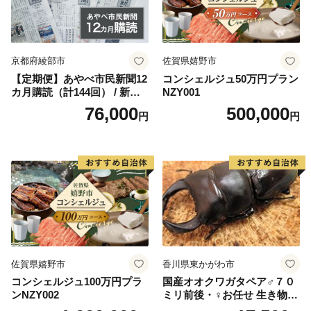
に。
京都府綾部市
佐賀県嬉野市
【定期便】あやべ市民新聞12
コンシェルジュ50万円プラン
カ月購読（計144回） / 新聞
NZY001
情報誌 定期購読 綾部市 / 株
76,000
500,000
円
円
式会社あやべ市民新聞社［B
SCB003］
佐賀県嬉野市
香川県東かがわ市
コンシェルジュ100万円プラ
国産オオクワガタペア♂７０
ンNZY002
ミリ前後・♀お任せ 生き物生
き物