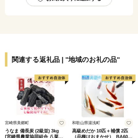
毎年7月に開催する森ジャム・EZOCUPではチェーンソ
ーアート世界大会をご覧いただけると同時に、アロマオ
イル、クラフトなど森林の恵みを体験いただけます。
また、冬の寒さを逆手に取ったアイスキャンドルの発祥
の地であり、毎年2月に開催するアイスキャンドルミュ
ージアムでは約8,000人の方々にご来町いただいており
関連する返礼品 | "地域のお礼の品"
ます。
ぜひ一度、下川町へお越しください。
【下川町のふるさと納税は、返礼品の配送などで生じる
CO₂をオフセット（埋め合わせ）することで環境に配慮
しています。】
宮崎県美郷町
和歌山県湯浅町
うなま 備長炭 (2級並) 3kg
高級めだか 10匹＋補償 2匹
下川町では、豊かな森林資源を活かしたまちづくりの
[宮崎県農業協同組合 八菜館
（品種はおまかせ）_BA6001