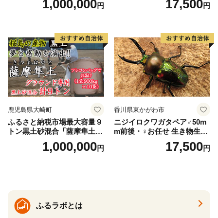
1,000,000
17,500
円
円
鹿児島県大崎町
香川県東かがわ市
ふるさと納税市場最大容量９
ニジイロクワガタペア♂50m
トン黒土砂混合「薩摩隼土」
m前後・♀お任せ 生き物生き
（夢と感動の演出のグラウン
物
1,000,000
17,500
円
円
ド用！）
ふるラボとは