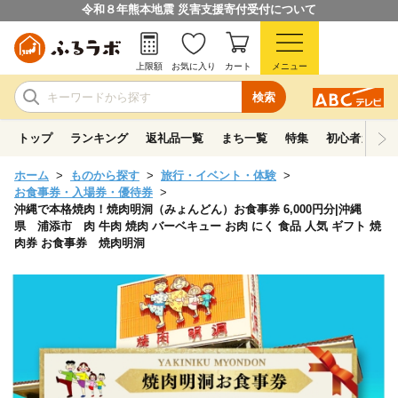
令和８年熊本地震 災害支援寄付受付について
上限額
お気に入り
カート
メニュー
検索
トップ
ランキング
返礼品一覧
まち一覧
特集
初心者ガイド
ホーム
ものから探す
旅行・イベント・体験
お食事券・入場券・優待券
沖縄で本格焼肉！焼肉明洞（みょんどん）お食事券 6,000円分|沖縄
県 浦添市 肉 牛肉 焼肉 バーベキュー お肉 にく 食品 人気 ギフト 焼
肉券 お食事券 焼肉明洞