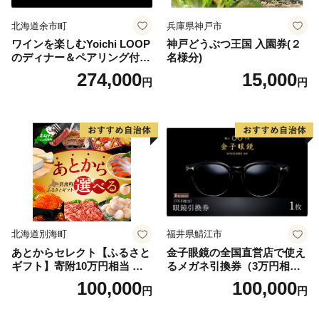
北海道余市町
兵庫県神戸市
ワインを楽しむYoichi LOOP
神戸どうぶつ王国 入園券(２
のディナー＆ペアリング付宿
名様分)
泊プラン＜デラックスツイン
274,000
15,000
円
円
＞
北海道別海町
福井県鯖江市
あとからセレクト【ふるさと
金子眼鏡の全国直営店で使え
ギフト】寄附10万円相当 あ
るメガネ引換券（3万円相
とから選べる！ ギフト いく
当） Bronze
100,000
100,000
円
円
ら ほたて 海鮮 牛肉 別海町
ケーキ アイス （ 後から 選べ