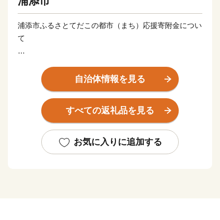
浦添市
浦添市ふるさとてだこの都市（まち）応援寄附金につい
て
5千円以上のふるさと納税（寄附）をしていただいた方
には、心ばかりの返礼品を差し上げております。
自治体情報を見る
この機会にぜひ浦添市の魅力を感じていただけると幸い
です。
すべての返礼品を見る
【ご注意】
・特典の送付は浦添市外在住の方に限らせていただきま
お気に入りに追加する
す。
・返礼品のお届けには1～2ヶ月程度かかることがありま
す。
・寄附につきましては、年度内の回数制限は現在設けて
おりません。
・返礼品の写真はイメージです。