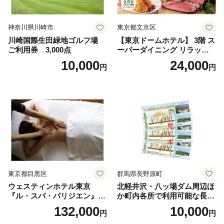
神奈川県川崎市
東京都文京区
川崎国際生田緑地ゴルフ場
【東京ドームホテル】 3階 ス
ご利用券 3,000点
ーパーダイニング リラッサ
ランチブッフェ お食事券 大
10,000
24,000
円
円
人1名様分 関東 東京 ご利用
券 ランチ 昼食 食事券 レスト
ラン ブッフェ 東京都 お食事
券
東京都目黒区
群馬県長野原町
ウェスティンホテル東京
北軽井沢・八ッ場ダム周辺ほ
『ル・スパ・パリジエン』選
か町内各所で利用可能な長野
べるボディセラピー90分/1名
原町ふるさと感謝券（3,000
132,000
10,000
円
円
円分）【トラベル 観光 旅行