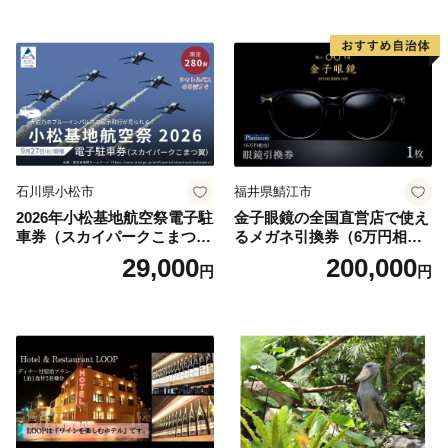
お土産 群馬県 長野原町 北軽
井沢】
石川県小松市
福井県鯖江市
2026年小松基地航空祭電子駐
金子眼鏡の全国直営店で使え
車券（スカイパークこまつ
るメガネ引換券（6万円相
翼） 駐車場 シャトルバスの
当） Platinum
29,000
200,000
円
円
りばすぐ 石川県 小松市