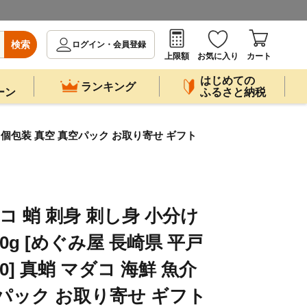
検索
ログイン・会員登録
上限額
お気に入り
カート
はじめての
ランキング
ーン
ふるさと納税
 魚介 個包装 真空 真空パック お取り寄せ ギフト
コ 蛸 刺身 刺し身 小分け
0g [めぐみ屋 長崎県 平戸
170] 真蛸 マダコ 海鮮 魚介
空パック お取り寄せ ギフト