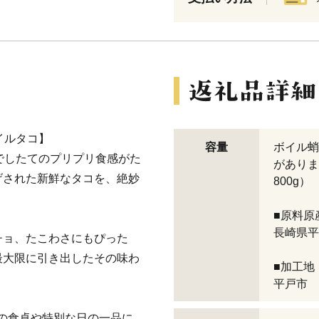
イルタコ】
容量
ボイル蛸
でしたてのプリプリ食感がた
がありま
げされた新鮮なタコを、絶妙
800g）
■原料原
長崎県平
チョ、たこわさにもぴった
最大限に引き出したその味わ
■加工地
平戸市
の食卓や特別な日の一品に。