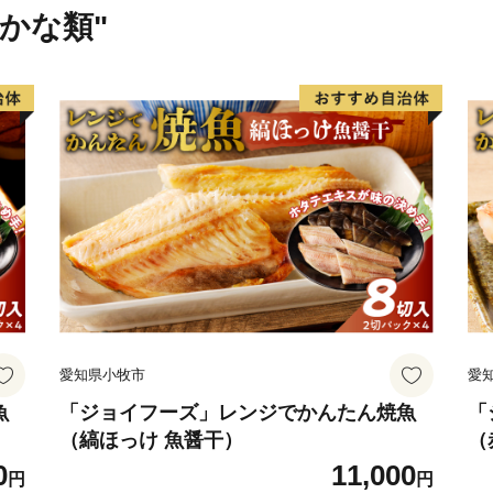
さかな類"
愛知県小牧市
愛
魚
「ジョイフーズ」レンジでかんたん焼魚
「
（縞ほっけ 魚醤干）
（
0
11,000
円
円