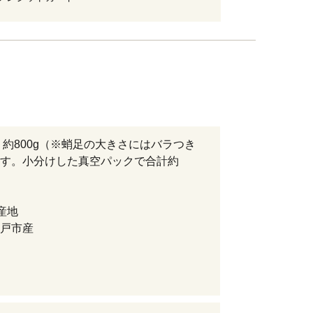
 約800g（※蛸足の大きさにはバラつき
す。小分けした真空パックで合計約
産地
戸市産