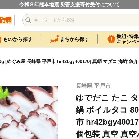
令和８年熊本地震 災害支援寄付受付について
番組･特集
ものから探す
まちから探す
キャンペ
g [めぐみ屋 長崎県 平戸市 hr42bgy400170] 真蛸 マダコ 海鮮
長崎県 平戸市
ゆでだこ たこ タ
鍋 ボイルタコ 80
市 hr42bgy400
個包装 真空 真