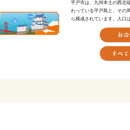
平戸市は、九州本土の西北
わっている平戸島と、その周
ら構成されています。人口はR4
ツノオトシゴ」にも似てお
います。