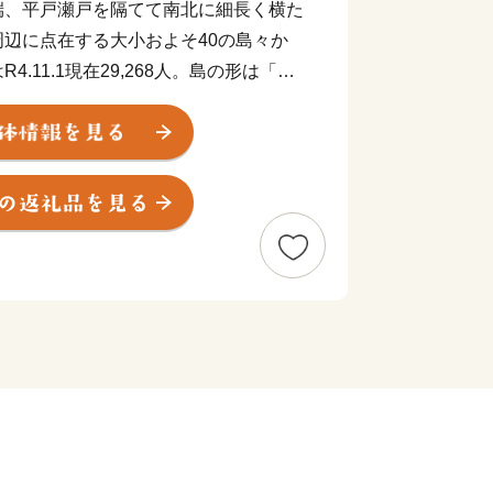
端、平戸瀬戸を隔てて南北に細長く横た
辺に点在する大小およそ40の島々か
.11.1現在29,268人。島の形は「タ
り、北は玄界灘、西は東シナ海を望んで