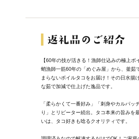
【60年の技が活きる！漁師仕込みの極上ボ
蛸漁師一筋60年の「めぐみ屋」から、釜茹
まらないボイルタコをお届け！その日水揚
な茹で加減で仕上げた逸品です。
「柔らかくて一番好み」「刺身やカルパッ
り」とリピーター続出。タコ本来の旨みを
いは、タコ好きも唸るクオリティです。
調理済みなので解凍するだけでOK！ご家庭