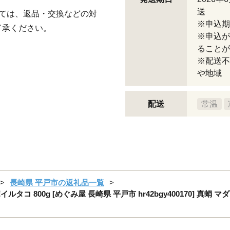
送
ては、返品・交換などの対
※申込期
了承ください。
※申込が
ることが
※配送不
や地域
配送
常温
長崎県 平戸市の返礼品一覧
ルタコ 800g [めぐみ屋 長崎県 平戸市 hr42bgy400170] 真蛸