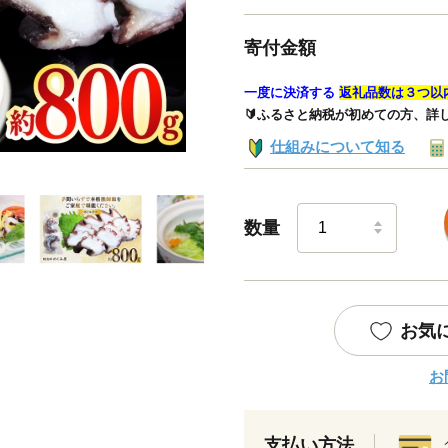
寄付金額
一度に決済する
返礼品数は３つ以
🔰ふるさと納税が初めての方、詳
仕組みについて知る
数量
お気
お
支払い方法