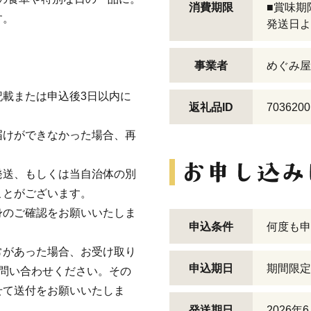
消費期限
■賞味期
す。
発送日よ
事業者
めぐみ屋
載または申込後3日以内に
返礼品ID
7036200
届けができなかった場合、再
発送、もしくは当自治体の別
ことがございます。
身のご確認をお願いいたしま
申込条件
何度も申
常があった場合、お受け取り
申込期日
期間限定
問い合わせください。その
せて送付をお願いいたしま
発送期日
2026