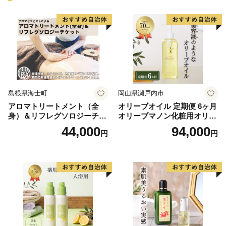
島根県海士町
岡山県瀬戸内市
アロマトリートメント（全
オリーブオイル 定期便 6ヶ月
身）＆リフレグソロジーチケ
オリーブマノン化粧用オリー
ット
ブオイル 200ml オリーブ オ
44,000
94,000
円
円
イル 美容 スキンケア 化粧用
油 オリーブ油 お楽しみ