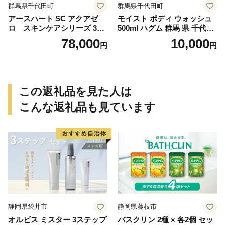
群馬県千代田町
群馬県千代田町
アースハート SC アクアゼ
モイスト ボディ ウォッシュ
ロ スキンケアシリーズ 3点
500ml ハグム 群馬 県 千代田
セット
町 〈アペックス〉
78,000
10,000
円
円
この返礼品を見た人は
こんな返礼品も見ています
静岡県袋井市
静岡県藤枝市
オルビス ミスター 3ステップ
バスクリン 2種 × 各2個 セッ