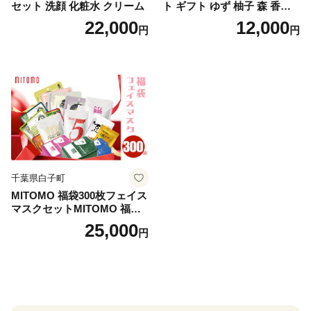
セット 洗顔 化粧水 クリーム
ト ギフト ゆず 柚子 森 香り
日用品 お風呂 バス用品 温活
22,000
12,000
円
円
アロマ 香り まとめ買い静岡
県 藤枝市 医薬部外品
千葉県白子町
MITOMO 福袋300枚フェイス
マスクセットMITOMO 福袋3
00枚フェイスマスクセット
25,000
円
ふるさと納税 パック ファイ
スパック フェイスマスク 美
容 スキンケア 福袋 千葉県 白
子町 送料無料 SHAG003