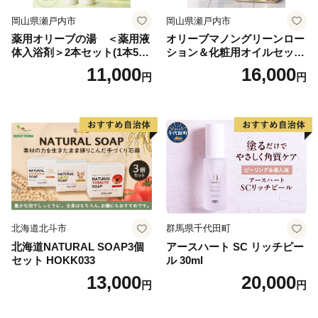
岡山県瀬戸内市
岡山県瀬戸内市
薬用オリーブの湯 ＜薬用液
オリーブマノングリーンロー
体入浴剤＞2本セット(1本500
ション＆化粧用オイルセット
ml） 美容
美容グッズ スキンケア 化粧
11,000
16,000
円
円
水
北海道北斗市
群馬県千代田町
北海道NATURAL SOAP3個
アースハート SC リッチピー
セット HOKK033
ル 30ml
13,000
20,000
円
円