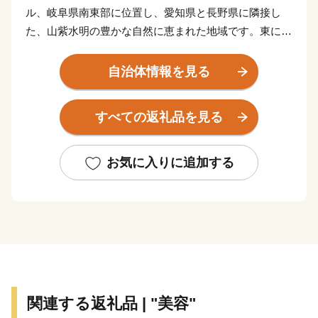
ル、岐阜県南東部に位置し、愛知県と長野県に隣接し
た、山紫水明の豊かな自然に恵まれた地域です。東には
恵那山、南には焼山、北には笠置山に囲まれ、また山あ
いには木曽川や阿木川、矢作川などが流れ、四季折々の
自治体情報を見る
姿を楽しむことができます。大正13年に木曽川をせき止
めて造られた大井ダムと恵那峡周辺は、県立自然公園に
すべての返礼品を見る
指定されています。その他、阿木川ダムや矢作ダム、小
里川ダムなどのダムもあり、ダムが多い市として知られ
ています。
お気に入りに追加する
歴史的な観光資源としては、中心市街地を横断する中
山道大井宿、南部には800年の歴史を持つ女城主の城下
町の岩村、レトロな雰囲気漂う日本大正村がある明智が
あります。これらは、第三セクター運営されている全長
25.1キロメートルの明知鉄道によって結ばれています。
平成16年10月、旧恵那市と恵那郡の5つの町村（岩村
町、山岡町、明智町、串原村、上矢作町）が新設合併
関連する返礼品 | "美容"
し、新恵那市として誕生しました。