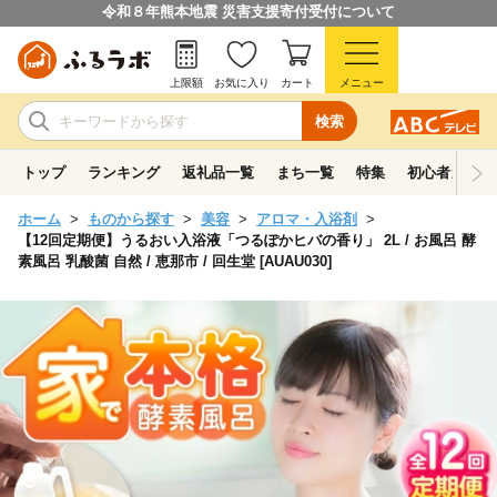
令和８年熊本地震 災害支援寄付受付について
上限額
お気に入り
カート
メニュー
検索
トップ
ランキング
返礼品一覧
まち一覧
特集
初心者ガイド
ホーム
ものから探す
美容
アロマ・入浴剤
【12回定期便】うるおい入浴液「つるぽかヒバの香り」 2L / お風呂 酵
素風呂 乳酸菌 自然 / 恵那市 / 回生堂 [AUAU030]