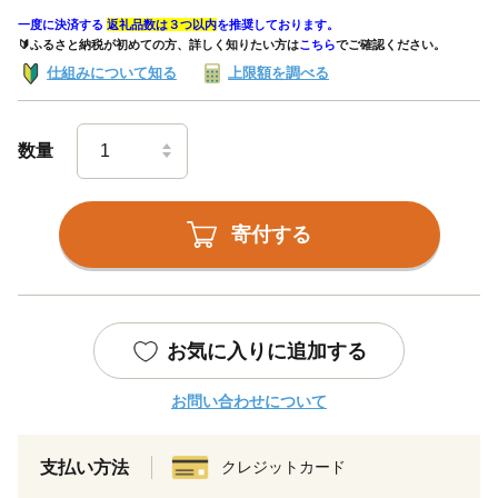
一度に決済する
返礼品数は３つ以内
を推奨しております。
🔰ふるさと納税が初めての方、詳しく知りたい方は
こちら
でご確認ください。
仕組みについて知る
上限額を調べる
数量
寄付する
お気に入りに追加する
お問い合わせについて
支払い方法
クレジットカード