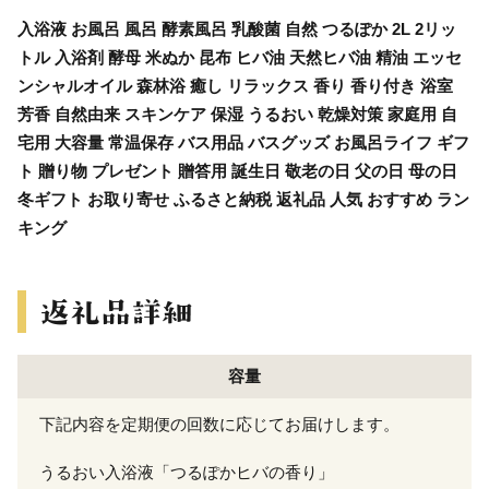
入浴液 お風呂 風呂 酵素風呂 乳酸菌 自然 つるぽか 2L 2リッ
トル 入浴剤 酵母 米ぬか 昆布 ヒバ油 天然ヒバ油 精油 エッセ
ンシャルオイル 森林浴 癒し リラックス 香り 香り付き 浴室
芳香 自然由来 スキンケア 保湿 うるおい 乾燥対策 家庭用 自
宅用 大容量 常温保存 バス用品 バスグッズ お風呂ライフ ギフ
ト 贈り物 プレゼント 贈答用 誕生日 敬老の日 父の日 母の日
冬ギフト お取り寄せ ふるさと納税 返礼品 人気 おすすめ ラン
キング
容量
下記内容を定期便の回数に応じてお届けします。
うるおい入浴液「つるぽかヒバの香り」