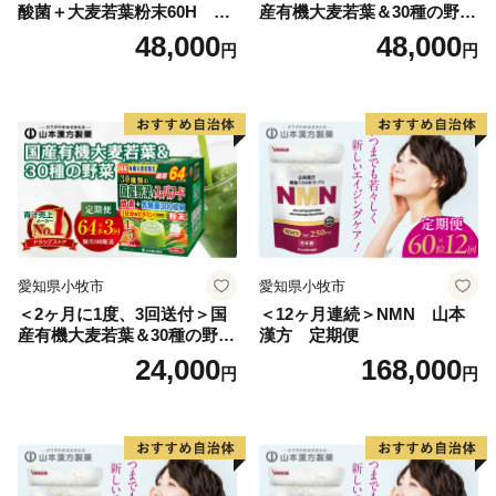
生花園や湖沼群。海・山・川が全て中心市街地から30分
酸菌＋大麦若葉粉末60H 山
産有機大麦若葉＆30種の野
圏内という好アクセス。アウトドア好きにはたまらない
本漢方 定期便
菜 山本漢方 定期便
48,000
48,000
円
円
大自然、アウトドアフィールドが広がっています。
③大自然でのびのび子育て
大樹町の子育て環境はあたたかく、学びに溢れ、とても
ユニーク。酪農や漁業が身近にある強みを活かした「食
育」授業。森に子ども達の秘密基地をつくったり、自然
をまるごと遊び場にしてしまうこともできます。子ども
が子どもらしくおもいきり遊び学ぶことができるのが、
愛知県小牧市
愛知県小牧市
大樹の子育ての魅力です。「子どもたちはまちの宝」。
＜2ヶ月に1度、3回送付＞国
＜12ヶ月連続＞NMN 山本
地域みんなが家族のように、あたたかく子供たちの成長
産有機大麦若葉＆30種の野
漢方 定期便
を見守っています。
菜 山本漢方 定期便
24,000
168,000
円
円
④チャレンジが生まれるまち
大樹町では日々新たなチャレンジが生まれています。グ
ルメで町おこしを目指した「チーズ＆サーモン丼」、町
内外の若者が企画する野外音楽フェス「宇宙の森フェ