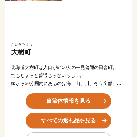
たいきちょう
大樹町
北海道大樹町は人口が5400人の一見普通の田舎町。
でもちょっと普通じゃないらしい。
家から30分圏内にあるのは海、山、川、そう全部。
満天の星空なんて、もう最高。
この町ではアウトドアは非日常ではなくて、日常。
自治体情報を見る
町の夢は「宇宙の出発駅」になること。
夢は大きく、面白く。
すべての返礼品を見る
地域みんなが家族のように、こども達を育ててる。
北国の豊かな暮らしのほっこり感と、