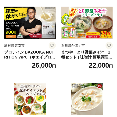
oseti osechi お祝い 迎春おせ
肉 鶏 人気 厳選 静岡県袋井市
ち 本格おせち おせち予約 年
末 年始 お取り寄せ 新春 贅沢
おせち こだわりおせち 惣菜
老舗おせち ふるさと納税お
せち 御節 お節料理 正月 調理
不要 おせち料理2027
島根県雲南市
石川県かほく市
プロテイン BAZOOKA NUT
まつや とり野菜みそ汁 2
RITION WPC（ホエイプロテ
種セット | 味噌汁 簡単調理
イン）＜プレーン＞ 900g｜
お味噌 おみそ みそ とり野菜
26,000
22,000
円
円
バズーカ岡田監修・植物由来
時短料理 時短ごはん ご当地
の甘味料使用・国内製造 島
フリーズドライ
根県雲南市/株式会社アルプ
ロン [AIEN005]