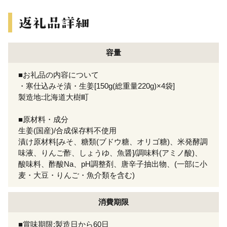
容量
■お礼品の内容について
・寒仕込みそ漬・生姜[150g(総重量220g)×4袋]
製造地:北海道大樹町
■原材料・成分
生姜(国産)/合成保存料不使用
漬け原材料[みそ、糖類(ブドウ糖、オリゴ糖)、米発酵調
味液、りんご酢、しょうゆ、魚醤]/調味料(アミノ酸)、
酸味料、酢酸Na、pH調整剤、唐辛子抽出物、(一部に小
麦・大豆・りんご・魚介類を含む)
消費期限
■賞味期限:製造日から60日