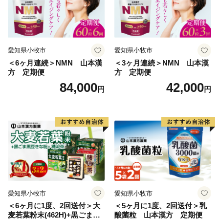
ス」、テレワークセンター構想など、チャレンジがまた
新たなチャレンジを呼ぶワクワクの連鎖が広がっていま
す。
愛知県小牧市
愛知県小牧市
⑤都会からの好アクセス
＜6ヶ月連続＞NMN 山本漢
＜3ヶ月連続＞NMN 山本漢
方 定期便
方 定期便
東京から飛行機で2時間もかからずにとかち帯広空港に
84,000
42,000
到着。空港からは、北海道らしい牧歌的な農村風景を眺
円
円
めながらドライブしてたったの40分で大樹町に到着しま
す。
愛知県小牧市
愛知県小牧市
＜6ヶ月に1度、2回送付＞大
＜5ヶ月に1度、2回送付＞乳
麦若葉粉末(462H)+黒ごま黒
酸菌粒 山本漢方 定期便