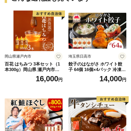
岡山県瀬戸内市
埼玉県日高市
百花 はちみつ 3本セット（1
餃子のはながさ ホワイト餃
本300g）岡山県 瀬戸内市産
子 64個 16個×4パック 冷凍
石黒農園 ヨーグルト パン 砂
中華 点心 B級グルメ ご当地
16,000
14,000
円
円
糖の代わり 香り高い いい香
野菜 おつまみ おかず 簡単調
り 季節の花の蜜 トンガリ容
理 時短 リピート 保存 豚肉
器入り
特製 ポーク 大きめ ジューシ
ー ギフト お取り寄せ 日高市