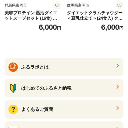
群馬県富岡市
群馬県富岡市
美容プロテイン 温活ダイエ
ダイエットクラムチャウダー
ットスープセット (16食) 小
＜豆乳仕立て＞(24食入) クラ
分け スープ 食べ比べ セット
ムチャウダー 豆乳 ダイエッ
6,000
6,000
円
円
詰合せ クラムチャウダー チ
ト スープ プロテイン たんぱ
ゲ コーン ポタージュ トマト
く質 食物繊維 食品 F20E-799
温活 ダイエット 美容 プロテ
イン 食品 F20E-809
ふるラボとは
はじめてのふるさと納税
よくあるご質問