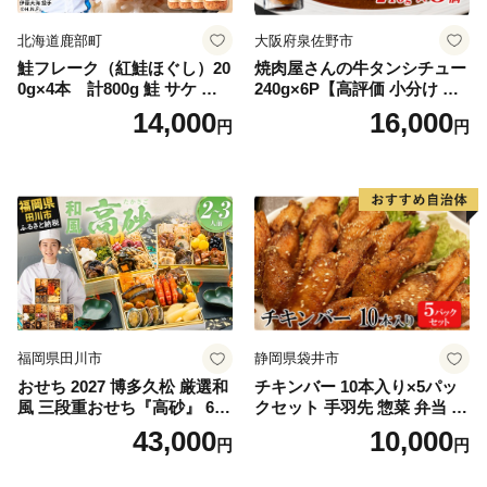
北海道鹿部町
大阪府泉佐野市
鮭フレーク（紅鮭ほぐし）20
焼肉屋さんの牛タンシチュー
0g×4本 計800g 鮭 サケ 鮭
240g×6P【高評価 小分け 惣
ほぐし サケフレーク シャケ
菜 牛たん 一人暮らし 冷凍】
14,000
16,000
円
円
フレーク 鮭フレーク
福岡県田川市
静岡県袋井市
おせち 2027 博多久松 厳選和
チキンバー 10本入り×5パッ
風 三段重おせち『高砂』 6.5
クセット 手羽先 惣菜 弁当 お
寸 3段重 2～3人前 おせち料
かず お酒 おつまみ ギフト キ
43,000
10,000
円
円
理 重箱 お正月 冷凍おせち 縁
ャンプ アウトドア キャンプ
起物 祝箸付 福岡 お節 オセチ
飯 保存食 非常食 鶏肉 肉 お