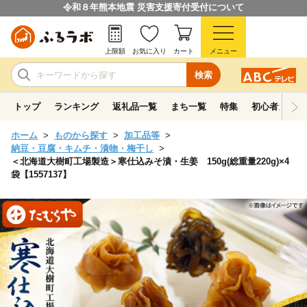
令和８年熊本地震 災害支援寄付受付について
上限額
お気に入り
カート
メニュー
検索
トップ
ランキング
返礼品一覧
まち一覧
特集
初心者ガイド
ホーム
ものから探す
加工品等
納豆・豆腐・キムチ・漬物・梅干し
＜北海道大樹町工場製造＞寒仕込みそ漬・生姜 150g(総重量220g)×4
袋【1557137】