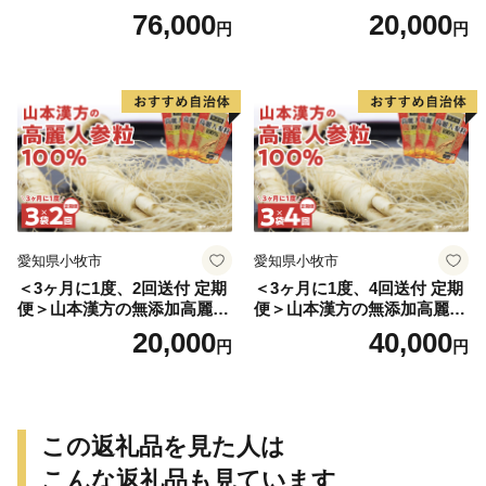
豆きな粉+ 糖流茶 山本漢
76,000
20,000
円
円
方 定期便
愛知県小牧市
愛知県小牧市
＜3ヶ月に1度、2回送付 定期
＜3ヶ月に1度、4回送付 定期
便＞山本漢方の無添加高麗人
便＞山本漢方の無添加高麗人
参粒
参粒
20,000
40,000
円
円
この返礼品を見た人は
こんな返礼品も見ています