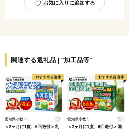
この町で生まれる新たなチャレンジのワクワク感が混ざ
お気に入りに追加する
り合う不思議なまちが、
私たちが暮らすまち「大樹町」です。
【 大樹町の５つの特徴 】
①ユニークな宇宙のまちづくり
1980年頃から宇宙のまちづくりを掲げる大樹町。多目
関連する返礼品 | "加工品等"
的航空公園では、JAXAや民間企業・大学による航空宇
宙実験が行われ、町としても宇宙旅行の出発駅となるス
ペースポートの実現に向けて取り組んでいます。ご当地
宇宙食や野外フェスなど宇宙をテーマにしたまちづくり
活動も盛んです。
②海・山・川が、全部ある！
美しい山並みの日高山脈。カヌー愛好家の聖地と言われ
愛知県小牧市
愛知県小牧市
る日本一の清流歴舟川。太平洋と海岸に広がる美しい原
＜2ヶ月に1度、6回送付＞乳
＜2ヶ月に1度、6回送付＞国