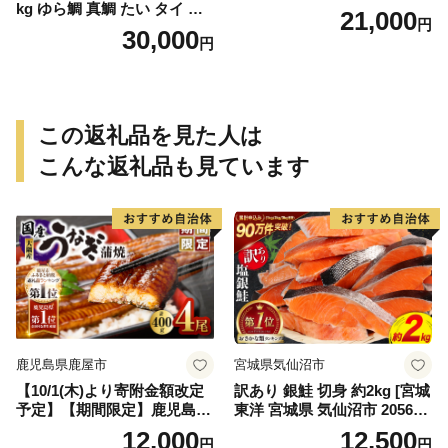
kg ゆら鯛 真鯛 たい タイ 鯛
21,000
円
塩釜焼き 塩釜 魚 魚介類 海鮮
30,000
円
祝い事 お祝い ハレの日 食品
冷蔵 宝水産 国産 由良半島 愛
媛県【えひめの町（超）推
し！（愛南町）】(295)
この返礼品を見た人は
こんな返礼品も見ています
鹿児島県鹿屋市
宮城県気仙沼市
【10/1(木)より寄附金額改定
訳あり 銀鮭 切身 約2kg [宮城
予定】【期間限定】鹿児島県
東洋 宮城県 気仙沼市 205649
大隅産うなぎ蒲焼4尾（400
91] 鮭 魚介類 海鮮 訳アリ 規
12,000
12,500
円
円
g） KN007-023
格外 不揃い さけ サケ 鮭切身