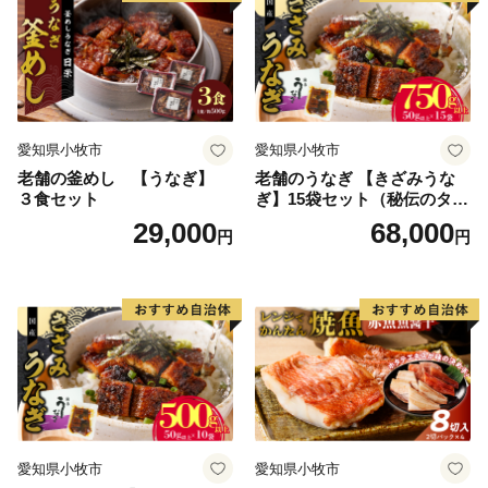
愛知県小牧市
愛知県小牧市
老舗の釜めし 【うなぎ】
老舗のうなぎ 【きざみうな
３食セット
ぎ】15袋セット（秘伝のタレ
付）
29,000
68,000
円
円
愛知県小牧市
愛知県小牧市