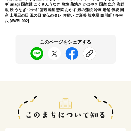
ギ unagi 国産鰻 こくさんうなぎ 蒲焼 蒲焼き かばやき 国産 魚介 海鮮
魚 鰻 うなぎ ウナギ 蒲焼国産 惣菜 おかず 鰻の蒲焼 冷凍 老舗 伝統 国
産 土用丑の日 丑の日 秘伝のタレ お祝い ご褒美 岐阜県 白川町 / 多幸
八 [AWBL002]
このページをシェアする