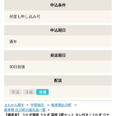
申込条件
何度も申し込み可
申込期日
通年
発送期日
30日前後
配送
常温
冷蔵
冷凍
まちから探す
中部地方
岐阜県白川町
岐阜県 白川町の返礼品一覧
【備長炭】 うなぎ蒲焼 うなぎ 国産 2尾セット タレ付き / うなぎ ウナ