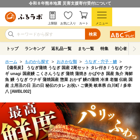
令和８年熊本地震 災害支援寄付受付について
上限額
お気に入り
カート
メニュー
検索
トップ
ランキング
返礼品一覧
まち一覧
特集
初心者ガイド
ホーム
ものから探す
おさかな類
うなぎ・穴子・鱧
【備長炭】 うなぎ蒲焼 うなぎ 国産 2尾セット タレ付き / うなぎ ウナ
ギ unagi 国産鰻 こくさんうなぎ 蒲焼 蒲焼き かばやき 国産 魚介 海鮮
魚 鰻 うなぎ ウナギ 蒲焼国産 惣菜 おかず 鰻の蒲焼 冷凍 老舗 伝統 国
産 土用丑の日 丑の日 秘伝のタレ お祝い ご褒美 岐阜県 白川町 / 多幸
八 [AWBL002]