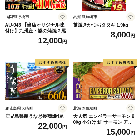
福岡県行橋市
高知県須崎市
AU-043 【当店オリジナル味
藁焼きかつおタタキ 1.9kg
付け】九州産・鰻の蒲焼２尾
8,000
円
12,000
円
鹿児島県大崎町
北海道白糠町
鹿児島県産うなぎ長蒲焼4尾
大人気 エンペラーサーモン 9
00g 小分け 鮭 サーモン アト
22,000
円
ランティックサーモン 水産
15,000
円
庁長官賞 受賞 さけ シャケ し
ゃけ sake カルパッチョ ソテ