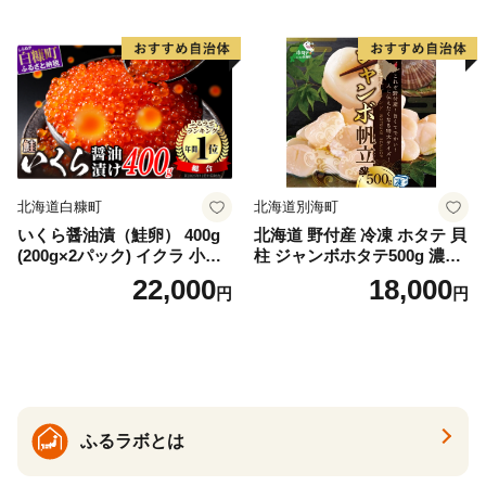
ー レアステーキ 人気 高級 大
満足 美味しい 贈答 生食用 刺
身 お刺身 刺し身 魚介類 海鮮
冷凍 厚切り 薄切り ふるさと
納税 ふるさとチョイス チョ
イス 北海道 白糠町
北海道白糠町
北海道別海町
いくら醤油漬（鮭卵） 400g
北海道 野付産 冷凍 ホタテ 貝
(200g×2パック) イクラ 小分
柱 ジャンボホタテ500g 濃厚
け いくら醤油漬 鮭いくら い
な旨味と甘み （ほたて ホタ
22,000
18,000
円
円
くら醤油漬け 鮭 鮭卵 ikura
テ 帆立 貝柱 ホタテ貝柱 大玉
醤油いくら 冷凍いくら いく
大粒 北海道 別海 野付 ふるさ
ら北海道 醤油鮭いくら 人気
と納税）
大好評品 北海道 白糠町
ふるラボとは