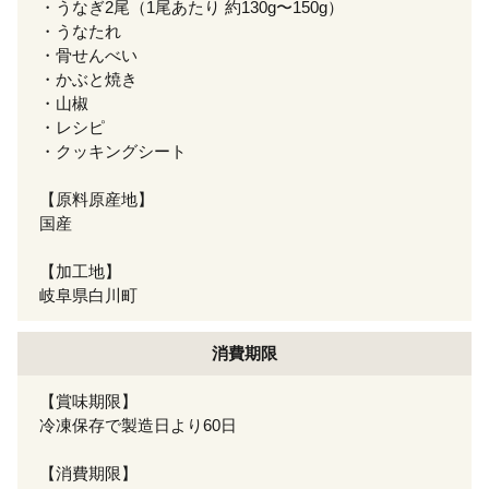
・うなぎ2尾（1尾あたり 約130g〜150g）
・うなたれ
・骨せんべい
・かぶと焼き
・山椒
・レシピ
・クッキングシート
【原料原産地】
国産
【加工地】
岐阜県白川町
消費期限
【賞味期限】
冷凍保存で製造日より60日
【消費期限】