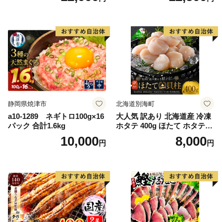
シャケ 切り身 冷凍 家庭用 お
かず 弁当 支援 サーモン 銀鮭
切り身 魚 わけあり
静岡県焼津市
北海道別海町
a10-1289 ネギトロ100g×16
大人気 訳あり 北海道産 冷凍
パック 合計1.6kg
ホタテ 400g ほたて ホタテ
帆立 貝柱 海鮮 魚介類 刺身
10,000
8,000
円
円
大粒 天然 海鮮 ランキング 大
人気 人気 おすすめ 訳あり ）