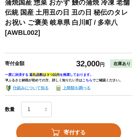
蒲焼国産 惣菜 おかず 鰻の蒲焼 冷凍 老舗
伝統 国産 土用丑の日 丑の日 秘伝のタレ
お祝い ご褒美 岐阜県 白川町 / 多幸八
[AWBL002]
32,000
寄付金額
在庫あり
円
一度に決済する
返礼品数は３つ以内
を推奨しております。
🔰ふるさと納税が初めての方、詳しく知りたい方は
こちら
でご確認ください。
仕組みについて知る
上限額を調べる
数量
寄付する