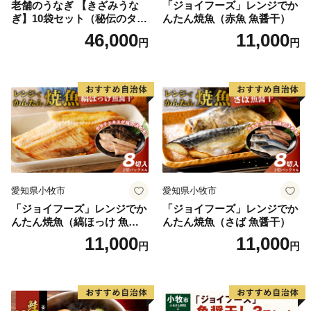
老舗のうなぎ 【きざみうな
「ジョイフーズ」レンジでか
ぎ】10袋セット（秘伝のタレ
んたん焼魚（赤魚 魚醤干）
付）
46,000
11,000
円
円
愛知県小牧市
愛知県小牧市
「ジョイフーズ」レンジでか
「ジョイフーズ」レンジでか
んたん焼魚（縞ほっけ 魚醤
んたん焼魚（さば 魚醤干）
干）
11,000
11,000
円
円