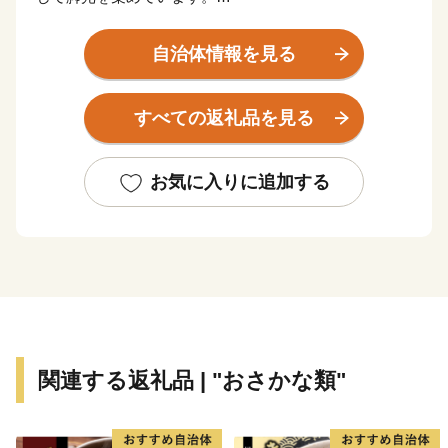
また、豊かな山林資源を生かした木材産業や、山間に流
れる清流が生み出す独特の気候風土を生かした茶の栽培
自治体情報を見る
が盛ん。
『東濃桧(ヒノキ)のまち』『白川茶のまち』としても有
すべての返礼品を見る
名です。
お気に入りに追加する
関連する返礼品 | "おさかな類"