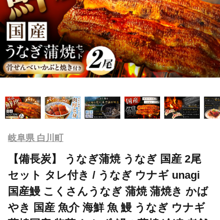
岐阜県 白川町
【備長炭】 うなぎ蒲焼 うなぎ 国産 2尾
セット タレ付き / うなぎ ウナギ unagi
国産鰻 こくさんうなぎ 蒲焼 蒲焼き かば
やき 国産 魚介 海鮮 魚 鰻 うなぎ ウナギ