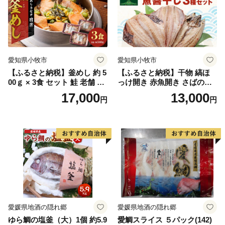
愛知県小牧市
愛知県小牧市
【ふるさと納税】釜めし 約 5
【ふるさと納税】干物 縞ほ
00ｇ × 3食 セット 鮭 老舗 急
っけ開き 赤魚開き さばの開
速冷凍 レンチン 時短 簡単調
き 魚醤干し 3種 セット 詰め
17,000
13,000
円
円
理 食品 加工品 海鮮 手作り
合わせ 魚 おかず 肉厚 おいし
ほくほく ご飯 お弁当 おにぎ
い さば 赤魚 縞ホッケ ジョイ
り お茶漬け お取り寄せ お取
フーズ 魚貝類 お取り寄せ お
り寄せグルメ 愛知県 小牧市
取り寄せグルメ 魚醤 ナンプ
送料無料
ラー 愛知県 小牧市 冷凍 送料
無料
愛媛県地酒の隠れ郷
愛媛県地酒の隠れ郷
ゆら鯛の塩釜（大）1個 約5.9
愛鯛スライス ５パック(142)