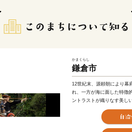
かまくらし
鎌倉市
12世紀末、源頼朝により幕
れ、一方が海に面した特徴
ントラストが織りなす美し
そして、今も残る多くの神
なかで守り続けられ、今日