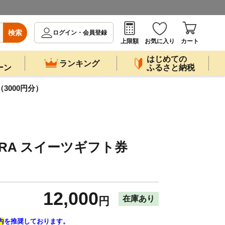
検索
ログイン・会員登録
上限額
お気に入り
カート
はじめての
ランキング
ーン
ふるさと納税
（3000円分）
KURA スイーツギフト券
12,000
在庫あり
円
内
を推奨しております。