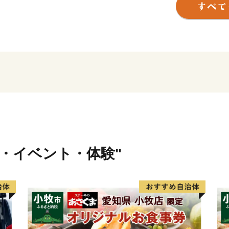
やかな文化を現在に伝えて
鎌倉市では、先人たちから
を大切にし、次の世代に確
さと寄附金を通じた皆様か
＊＊＊＊＊＊＊＊＊＊＊＊
＊＊
【お知らせ】
鎌倉市は、総務大臣通知に
行・イベント・体験"
体としての指定を受けてお
【担当課連絡先】
鎌倉市文化観光部産業課ふ
電話 0467-61-3845