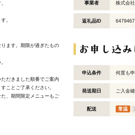
事業者
株式会社R
す。
ます。
返礼品ID
6479467
なります。期限が過ぎたもの
い。
申込条件
何度も申
いただきました順番でご案内
ますことご了承ください。
発送期日
ご入金確
せた、期間限定メニューもご
配送
常温