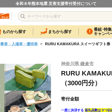
令和８年熊本地震 災害支援寄付受付について
番組･特集
ものから探す
まちから探す
キャンペ
食事券・入場券・優待券
RURU KAMAKURA スイーツギフト券
神奈川県 鎌倉市
RURU KAMA
（3000円分）
寄付金額
一度に決済する
返礼品数は３つ以