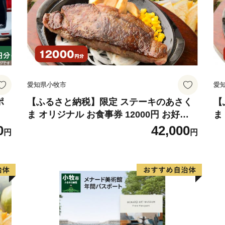
FAX 0467-23-8700
メール furusatokifu@city.ka
愛知県小牧市
愛
ポ
【ふるさと納税】限定 ステーキのあさく
【
ま オリジナル お食事券 12000円 お好き
ま
なメニュー 好きなだけ コーンスープ カレ
メ
0
42,000
円
円
ー サラダ プリン ソフトクリーム デザー
サ
ト 愛知県 小牧店 小牧市 チケット 送料無
愛
料