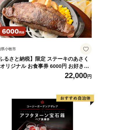
makura.kanagawa.jp
知県小牧市
ふるさと納税】限定 ステーキのあさく
 オリジナル お食事券 6000円 お好きな
ニュー 好きなだけ コーンスープ カレー
22,000
円
ラダ プリン ソフトクリーム デザート
知県 小牧店 小牧市 チケット 送料無料