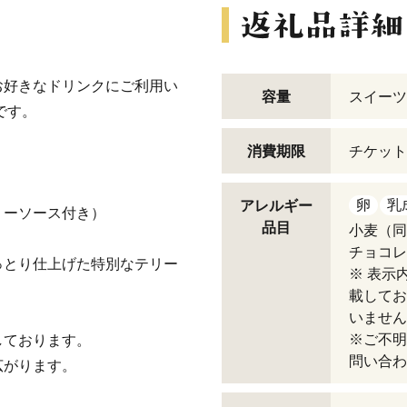
・お好きなドリンクにご利用い
容量
スイーツ
です。
消費期限
チケット
卵
乳
アレルギー
リーソース付き）
品目
小麦（同
チョコレ
っとり仕上げた特別なテリー
※ 表示
載してお
いません
※ご不明
しております。
問い合わ
広がります。