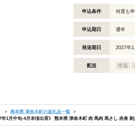
申込条件
何度も申
申込期日
通年
発送期日
2027年
配送
常温
町
熊本県 津奈木町の返礼品一覧
2027年1月中旬-4月末頃出荷》 熊本県 津奈木町 肉 馬肉 馬さし 赤身 刺