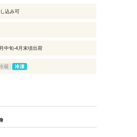
し込み可
1月中旬-4月末頃出荷
冷蔵
冷凍
身