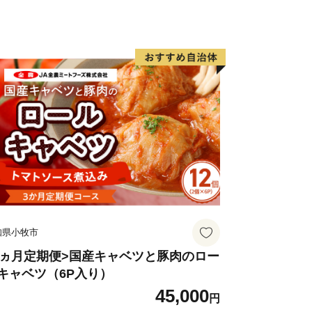
か？
知県小牧市
3ヵ月定期便>国産キャベツと豚肉のロー
キャベツ（6P入り）
45,000
円