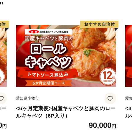
ひ一度足を運んで見ません
"
愛知県小牧市
愛
ロー
<6ヶ月定期便>国産キャベツと豚肉のロー
<
ルキャベツ（6P入り）
ル
0
90,000
円
円