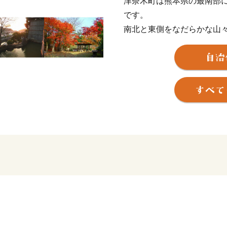
津奈木町は熊本県の最南部に
です。
南北と東側をなだらかな山
ばれるほど静穏で美しい不
山から海へとつづく段々畑
トスプリング」や「デコポ
行われています。また、県
岸では「鯛」、「ふぐ」、
近年始まった「マガキ」の
の洋風牡蠣小屋「つなぎオ
います。
さらに、この豊かな自然環
や農薬になるべく頼らない「
常・風景の中に彫刻等のア
くり」にも取り組んでいま
ふるさと寄付金を通じてこ