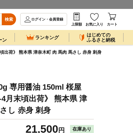
検索
ログイン・会員登録
上限額
お気に入り
カート
はじめての
ランキング
ーン
ふるさと納税
4月末頃出荷》 熊本県 津奈木町 肉 馬肉 馬さし 赤身 刺身
g 専用醤油 150ml 桜屋
旬-4月末頃出荷》 熊本県 津
馬さし 赤身 刺身
21,500
在庫あり
円