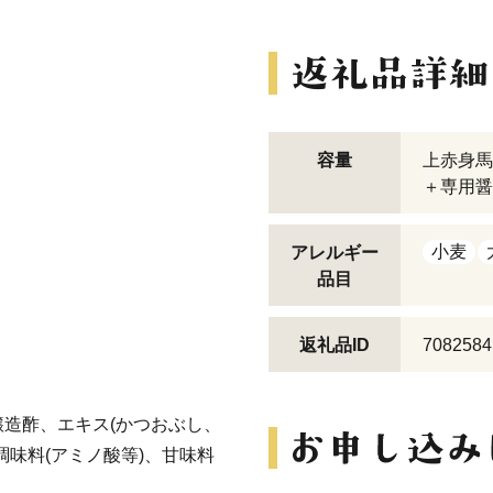
容量
上赤身馬刺
＋専用醤油
小麦
アレルギー
品目
返礼品ID
7082584
造酢、エキス(かつおぶし、
味料(アミノ酸等)、甘味料