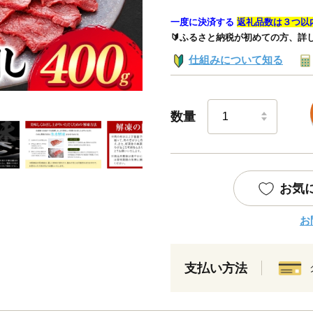
一度に決済する
返礼品数は３つ以
🔰ふるさと納税が初めての方、詳
仕組みについて知る
数量
お気
お
支払い方法