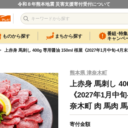
令和８年熊本地震 災害支援寄付受付について
番組･特集
ものから探す
まちから探す
キャンペ
上赤身 馬刺し 400g 専用醤油 150ml 桜屋《2027年1月中旬-
熊本県 津奈木町
上赤身 馬刺し 400
《2027年1月中
奈木町 肉 馬肉 
寄付金額