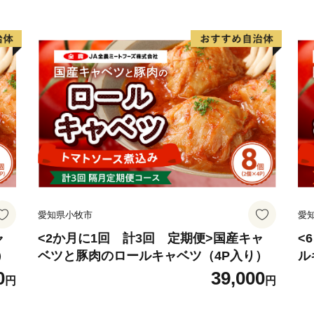
愛知県小牧市
愛
ャ
<2か月に1回 計3回 定期便>国産キャ
<
）
ベツと豚肉のロールキャベツ（4P入り）
ル
0
39,000
円
円