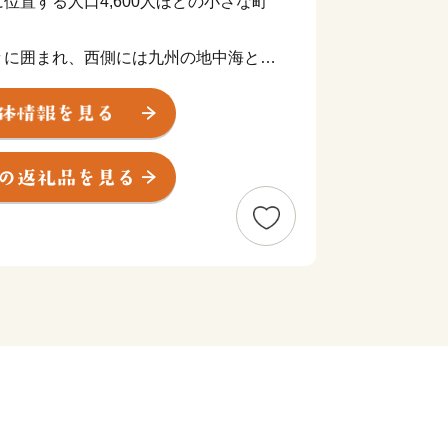
位置する人口4,600人ほどの小さな町
々に囲まれ、西側には九州の地中海と呼
知火海が広がっています。
では、青いけど甘い幻のみかん「スイー
ン」、「甘夏」など柑橘の栽培が盛んに
立自然公園に指定されているリアス式海
「ひらめ」などの養殖が行われ、中でも
養殖は廃校を活用したオーシャンビュー
イスターバル」も相まって人気を博して
境を活かし環境に負荷をかけない、肥料
つなぎFARM」の取り組みや町の日
ートが溶け込む「緑と彫刻のあるまちづ
す。
の機会に津奈木町を感じていただき、ぜ