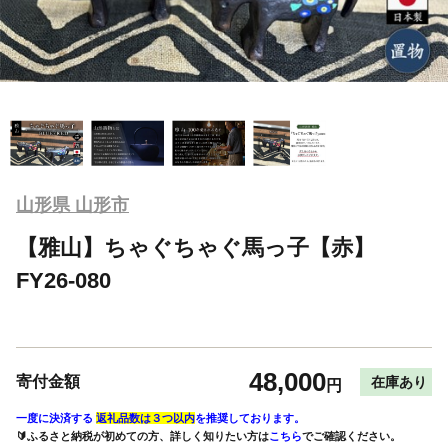
山形県 山形市
【雅山】ちゃぐちゃぐ馬っ子【赤】
FY26-080
48,000
寄付金額
在庫あり
円
一度に決済する
返礼品数は３つ以内
を推奨しております。
🔰ふるさと納税が初めての方、詳しく知りたい方は
こちら
でご確認ください。