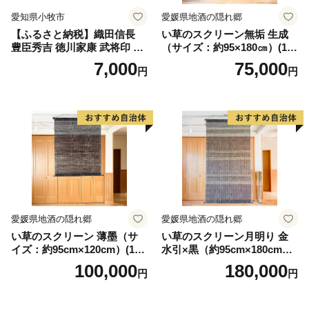
愛知県小牧市
愛媛県地酒の隠れ郷
【ふるさと納税】織田信長
い草のスクリーン無垢 生成
豊臣秀吉 徳川家康 武将印 花
（サイズ：約95×180㎝）(14
押印 6枚 セット イラスト 戦
3)
7,000
75,000
円
円
国 武将 小牧山城 墨絵 龍画師
書道アーティスト 池谷公智
渾身の一作 作品 雑貨 工芸品
グッズ 愛知県 小牧市 お取り
寄せ 送料無料
愛媛県地酒の隠れ郷
愛媛県地酒の隠れ郷
い草のスクリーン 薄墨（サ
い草のスクリーン月明り 金
イズ：約95cm×120cm）(14
水引×黒（約95cm×180cm）
6)
(147)
100,000
180,000
円
円