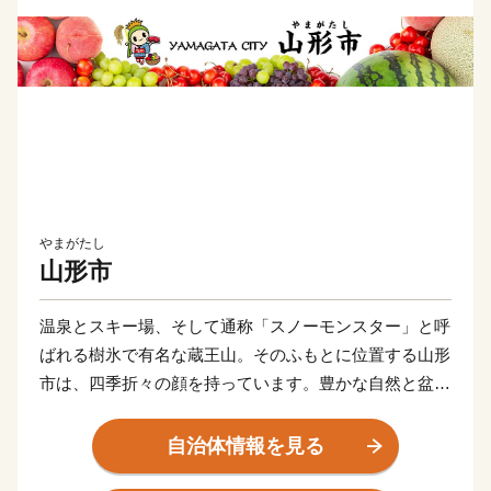
やまがたし
山形市
温泉とスキー場、そして通称「スノーモンスター」と呼
ばれる樹氷で有名な蔵王山。そのふもとに位置する山形
市は、四季折々の顔を持っています。豊かな自然と盆地
特有の寒暖差の大きい気候が、さくらんぼやシャインマ
スカットなどのフルーツ、つや姫を代表とするブランド
自治体情報を見る
米、とろけるような舌触りが特徴の山形牛などの「山形