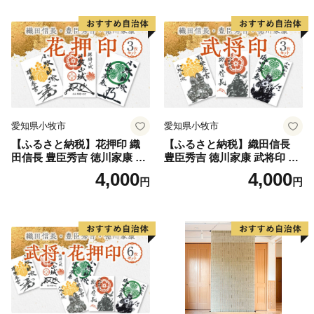
愛知県小牧市
愛知県小牧市
【ふるさと納税】花押印 織
【ふるさと納税】織田信長
田信長 豊臣秀吉 徳川家康 3
豊臣秀吉 徳川家康 武将印 3
枚 セット 戦国 武将 小牧山城
枚 セット イラスト 戦国 武将
4,000
4,000
円
円
墨絵 龍画師 書道アーティス
小牧山城 墨絵 龍画師 書道ア
ト 池谷公智 渾身の一作 作品
ーティスト 池谷公智 渾身の
雑貨 工芸品 グッズ 愛知県 小
一作 作品 雑貨 工芸品 グッズ
牧市 お取り寄せ 送料無料
愛知県 小牧市 お取り寄せ 送
料無料