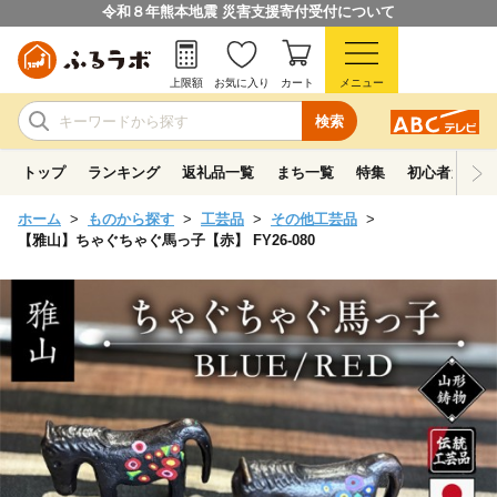
令和８年熊本地震 災害支援寄付受付について
上限額
お気に入り
カート
メニュー
検索
トップ
ランキング
返礼品一覧
まち一覧
特集
初心者ガイド
ホーム
ものから探す
工芸品
その他工芸品
【雅山】ちゃぐちゃぐ馬っ子【赤】 FY26-080