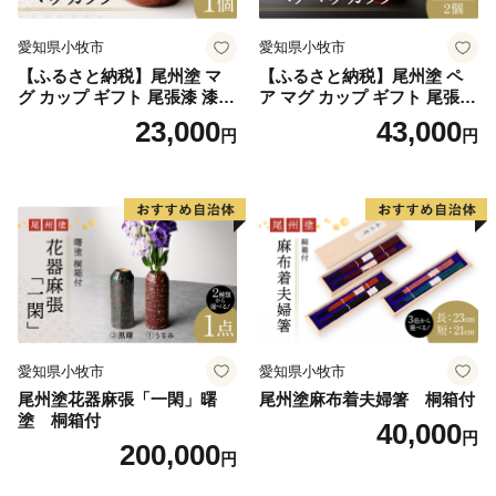
愛知県小牧市
愛知県小牧市
【ふるさと納税】尾州塗 マ
【ふるさと納税】尾州塗 ペ
グ カップ ギフト 尾張漆 漆
ア マグ カップ ギフト 尾張漆
漆器 漆器工芸 工芸品 芸術性
漆 漆器 漆器工芸 工芸品 芸術
23,000
43,000
円
円
実用性 抗菌性 美味しく安全
性 実用性 抗菌性 美味しく安
な食事 手作り 贈答用 くつろ
全な食事 手作り 贈答用 くつ
ぎ おうち時間 プレゼント 抗
ろぎ おうち時間 プレゼント
ウイルス効果 お取り寄せ 愛
抗ウイルス効果 お取り寄せ
知県 小牧市 送料無料
愛知県 小牧市 送料無料
愛知県小牧市
愛知県小牧市
尾州塗花器麻張「一閑」曙
尾州塗麻布着夫婦箸 桐箱付
塗 桐箱付
40,000
円
200,000
円